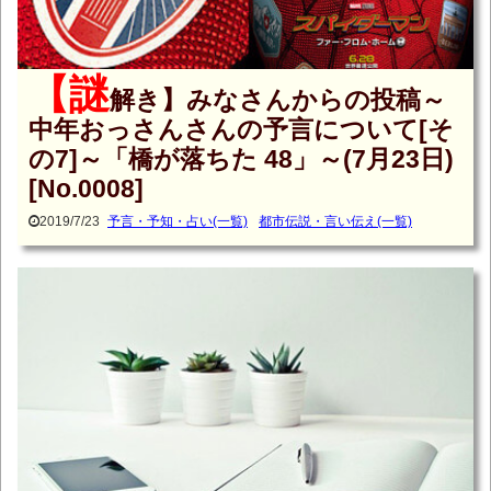
【謎
解き】みなさんからの投稿～
中年おっさんさんの予言について[そ
の7]～「橋が落ちた 48」～(7月23日)
[No.0008]
2019/7/23
予言・予知・占い(一覧)
都市伝説・言い伝え(一覧)