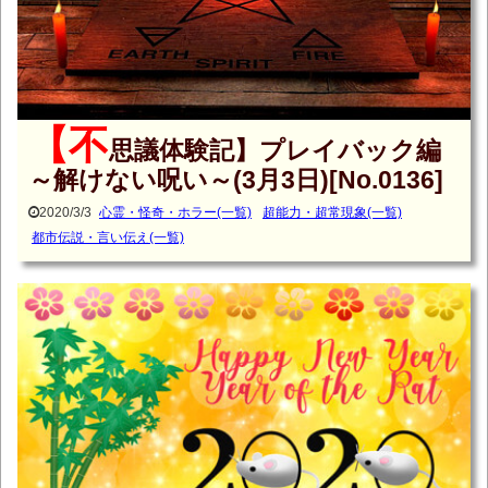
【不
思議体験記】プレイバック編
～解けない呪い～(3月3日)[No.0136]
2020/3/3
心霊・怪奇・ホラー(一覧)
超能力・超常現象(一覧)
都市伝説・言い伝え(一覧)