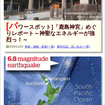
[パ
ワースポット]「鹿島神宮」めぐ
りレポート～神聖なエネルギーが強
烈っ！～
2018/11/24
奇跡・神秘・前世(一覧)
都市伝説・言い伝え(一覧)