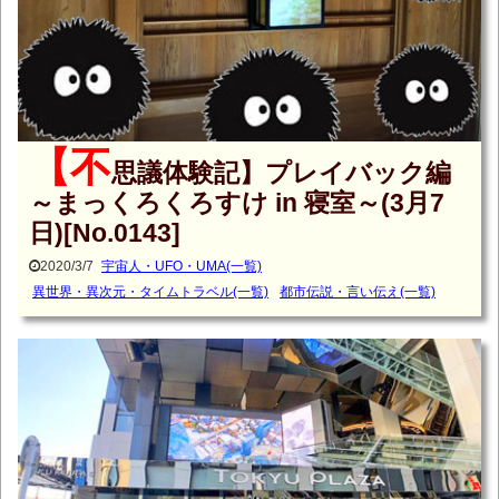
【不
思議体験記】プレイバック編
～まっくろくろすけ in 寝室～(3月7
日)[No.0143]
2020/3/7
宇宙人・UFO・UMA(一覧)
異世界・異次元・タイムトラベル(一覧)
都市伝説・言い伝え(一覧)