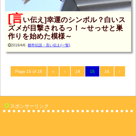
[言
い伝え]幸運のシンボル？白いス
ズメが目撃されるっ！～せっせと巣
作りを始めた模様～
2018/4/6
都市伝説・言い伝え(一覧)
Page 15 of 16
«
‹
14
15
16
›
スポンサーリンク