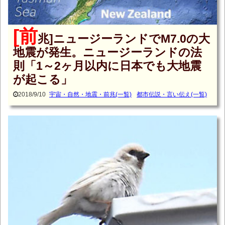
[前
兆]ニュージーランドでM7.0の大
地震が発生。ニュージーランドの法
則「1～2ヶ月以内に日本でも大地震
が起こる」
2018/9/10
宇宙・自然・地震・前兆(一覧)
都市伝説・言い伝え(一覧)