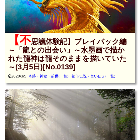
【不
思議体験記】プレイバック編
～「龍との出会い」～水墨画で描か
れた龍神は龍そのままを描いていた
～(3月5日)[No.0139]
2020/3/5
奇跡・神秘・前世(一覧)
都市伝説・言い伝え(一覧)