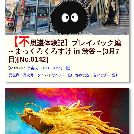
【不
思議体験記】プレイバック編
～まっくろくろすけ in 渋谷～(3月7
日)[No.0142]
2020/3/7
宇宙人・UFO・UMA(一覧)
異世界・異次元・タイムトラベル(一覧)
都市伝説・言い伝え(一覧)