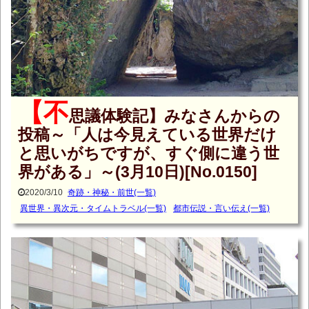
【不
思議体験記】みなさんからの
投稿～「人は今見えている世界だけ
と思いがちですが、すぐ側に違う世
界がある」～(3月10日)[No.0150]
2020/3/10
奇跡・神秘・前世(一覧)
異世界・異次元・タイムトラベル(一覧)
都市伝説・言い伝え(一覧)