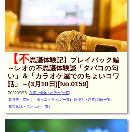
【不
思議体験記】プレイバック編
～レオの不思議体験談「タバコの匂
い」＆「カラオケ屋でのちょいコワ
話」～(3月18日)[No.0159]
2020/3/18
心霊・怪奇・ホラー(一覧)
異世界・異次元・タイムトラベル(一覧)
超能力・超常現象(一覧)
都市伝説・言い伝え(一覧)