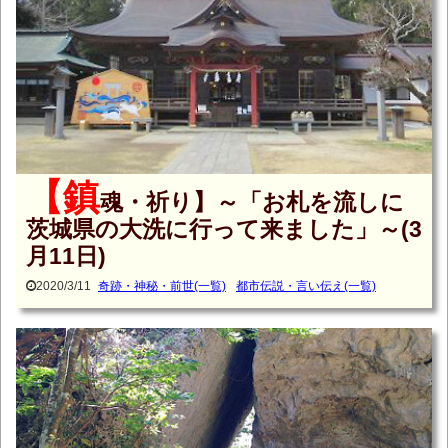
【鎮
魂・祈り】～「お札を流しに
茨城県の大洗に行って来ました」～(3
月11日)
2020/3/11
奇跡・神秘・前世(一覧)
都市伝説・言い伝え(一覧)