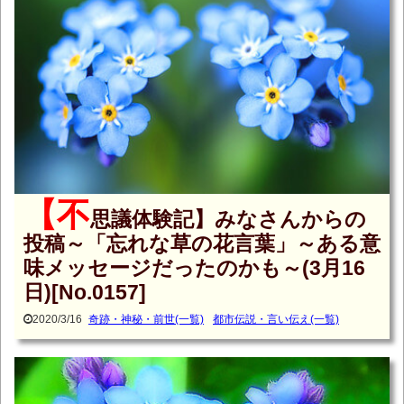
【不
思議体験記】みなさんからの
投稿～「忘れな草の花言葉」～ある意
味メッセージだったのかも～(3月16
日)[No.0157]
2020/3/16
奇跡・神秘・前世(一覧)
都市伝説・言い伝え(一覧)