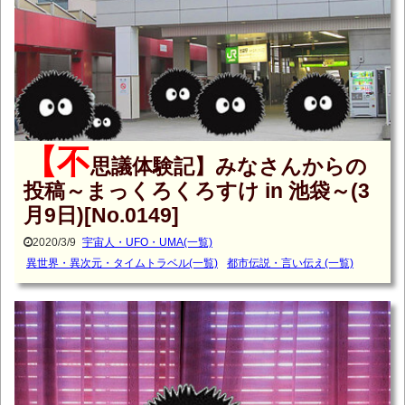
【不
思議体験記】みなさんからの
投稿～まっくろくろすけ in 池袋～(3
月9日)[No.0149]
2020/3/9
宇宙人・UFO・UMA(一覧)
異世界・異次元・タイムトラベル(一覧)
都市伝説・言い伝え(一覧)