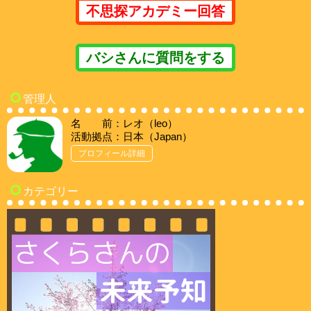
不思探アカデミー回答
バシさんに質問をする
管理人
名 前：レオ（leo）
活動拠点：日本（Japan）
プロフィール詳細
カテゴリー