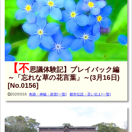
【不
思議体験記】プレイバック編
～「忘れな草の花言葉」～(3月16日)
[No.0156]
2020/3/16
奇跡・神秘・前世(一覧)
都市伝説・言い伝え(一覧)