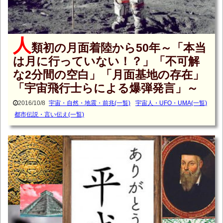
人
類初の月面着陸から50年～「本当
は月に行っていない！？」「不可解
な2分間の空白」「月面基地の存在」
「宇宙飛行士らによる爆弾発言」～
2016/10/8
宇宙・自然・地震・前兆(一覧)
宇宙人・UFO・UMA(一覧)
都市伝説・言い伝え(一覧)