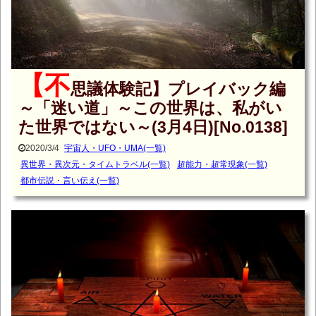
【不
思議体験記】プレイバック編
～「迷い道」～この世界は、私がい
た世界ではない～(3月4日)[No.0138]
2020/3/4
宇宙人・UFO・UMA(一覧)
異世界・異次元・タイムトラベル(一覧)
超能力・超常現象(一覧)
都市伝説・言い伝え(一覧)