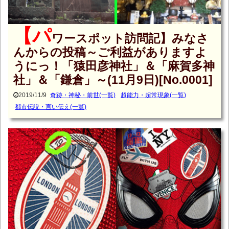
【パ
ワースポット訪問記】みなさ
んからの投稿～ご利益がありますよ
うにっ！「猿田彦神社」＆「麻賀多神
社」＆「鎌倉」～(11月9日)[No.0001]
2019/11/9
奇跡・神秘・前世(一覧)
超能力・超常現象(一覧)
都市伝説・言い伝え(一覧)