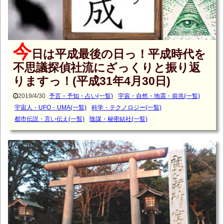
今
日は平成最後の日っ！平成時代を
不思議探偵社流にざっくりと振り返
りますっ！(平成31年4月30日)
2019/4/30
予言・予知・占い(一覧)
宇宙・自然・地震・前兆(一覧)
宇宙人・UFO・UMA(一覧)
科学・テクノロジー(一覧)
都市伝説・言い伝え(一覧)
陰謀・秘密結社(一覧)