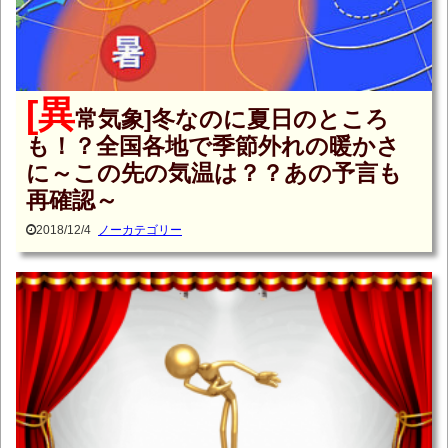
[異
常気象]冬なのに夏日のところ
も！？全国各地で季節外れの暖かさ
に～この先の気温は？？あの予言も
再確認～
2018/12/4
ノーカテゴリー