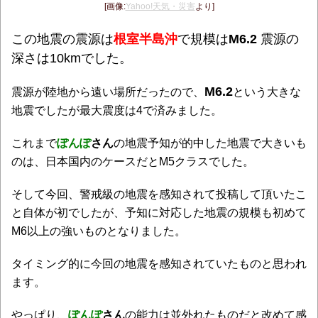
[画像:
Yahoo!天気・災害
より]
この地震の震源は
根室半島沖
で規模は
M6.2
震源の
深さは10kmでした。
M6.2
震源が陸地から遠い場所だったので、
という大きな
地震でしたが最大震度は4で済みました。
これまで
ぽんぽ
さん
の地震予知が的中した地震で大きいも
のは、日本国内のケースだとM5クラスでした。
そして今回、警戒級の地震を感知されて投稿して頂いたこ
と自体が初でしたが、予知に対応した地震の規模も初めて
M6以上の強いものとなりました。
タイミング的に今回の地震を感知されていたものと思われ
ます。
やっぱり、
ぽんぽ
さん
の能力は並外れたものだと改めて感