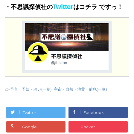
Twitter
・不思議探偵社の
はコチラ ですっ！
-
予言・予知・占い(一覧)
,
宇宙・自然・地震・前兆(一覧)
Twitter
Facebook
Google+
Pocket