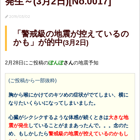
発生～(3月2日)[No.0017]
2019/03/02
「警戒級の地震が控えているの
かも」が的中
(3月2日)
2月28日にご投稿の
ぽんぽ
さん
の地震予知
(ご投稿から一部抜粋)
胸から喉にかけてのキツめの症状がでてしまい、横に
なりたいくらいになってしまいました。
心臓がシクシクするような体感が続くときは
大きな地
震が発生
していることがままあったんで。。。念のた
め、もしかしたら
警戒級の地震が控えているのかもし