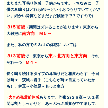
またまた耳鳴り体感 子供からです。（ちなみに 子
供の耳鳴りはどれもM5～というおつもりでいてくださ
い。細かい音質などまだまだ検証中で？ですので）
３/５前後
（期間はズレることがあります）東京から
南方向 M５～
大雑把に
また、私の方での３/１の体感については
３/３前後
東～北方向と東方向
で 東京から
それ
M４～
ぞれ一つ
長く鳴り続けるタイプの耳鳴りだと相変わらず 今日
は時々 茨城～岩手（こちらが時々目立っていたか
も）、伊豆～小笠原～もっと南方
･
大
きめ発震前体感
あります。
昨夜２/２８夜～３/１昼
間は割としっかりと あっぷっぷ感覚がでてまして、