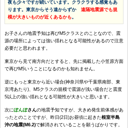
夜も少々ですが続いています。
クラクラする感覚もあ
ります。東京からそう遠からずか
遠隔地震源でも規
模が大きいものが近くあるかも
。
お子さんの地震予知は再びM5クラスとのことなので、震
源の場所によっては強い揺れとなる可能性があるので注意
必要だと思われます。
東京から見て南方向だとすると、先に掲載した小笠原方面
で再びM5いうことになるのかも知れません。
逆にもっと東京から近い場合(神奈川県や千葉県南部、東
京湾あたり)、M5クラスの規模で震源が浅い場合だと震度
5以上の強い揺れとなる可能性が大きいと思います。
次に
ぽんぽ
さん
の地震予知ですが、大きめ発生前体感があ
ったとのことですが、昨日(2日)お昼頃に起きた
根室半島
沖の地震(M6.2)
で解消されていることを願うばかりです。