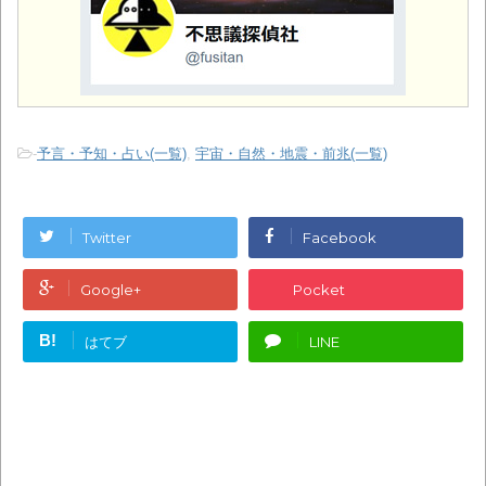
-
予言・予知・占い(一覧)
,
宇宙・自然・地震・前兆(一覧)
Twitter
Facebook
Google+
Pocket
B!
はてブ
LINE