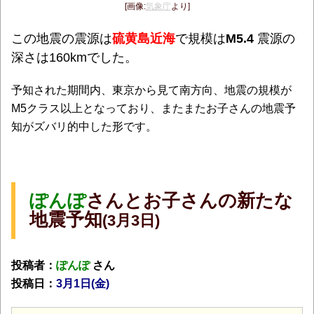
[画像:
気象庁
より]
この地震の震源は
硫黄島近海
で規模は
M5.4
震源の
深さは160kmでした。
予知された期間内、東京から見て南方向、地震の規模が
M5クラス以上となっており、またまたお子さんの地震予
知がズバリ的中した形です。
ぽんぽ
さんとお子さんの新たな
地震予知
(3月3日)
投稿者：
ぽんぽ
さん
投稿日：
3月1日(金)