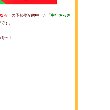
になる
」の予知夢が的中した「
中年おっさ
ジです。
稿をっ！