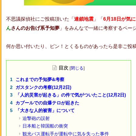
不思議探偵社にご投稿頂いた「
連鎖地震
」「
6月18日が気
ん
さん
のお告げ系予知夢
」をみんなで一緒に考察するペー
何か思い付いたり、ピン！とくるものがあったら是非ご投
目次
[
閉じる
]
これまでの予知夢&考察
ガスタンクの考察(12月2日)
「人的災害が起きる」の件で気がついたこと(12月2日)
カブールでの自爆テロが起きた
「大きな人的被害」について
迫撃砲の誤射
日本船と韓国船の衝突
観光バス運転手が運転中に気を失った事件