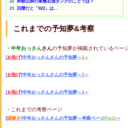
和歌山県の東燃石油タンクのことでは？
旧暦だと「922」は…
これまでの予知夢&考察
・
中年おっさん
さん
の予知夢が掲載されているペー
[
お告げ
]中年おっさんさんの予知夢～
1
～
[
お告げ
]中年おっさんさんの予知夢～
2
～
[
お告げ
]中年おっさんさんの予知夢～
3
～
・これまでの考察ページ
[
謎解き
]中年おっさんさんの予知夢～考察ページ
Part1
～