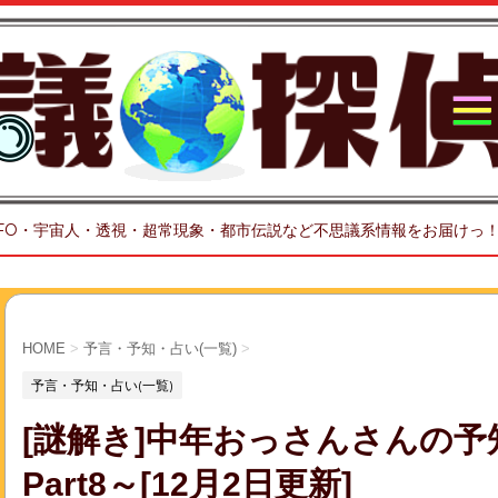
FO・宇宙人・透視・超常現象・都市伝説など不思議系情報をお届けっ
HOME
>
予言・予知・占い(一覧)
>
予言・予知・占い(一覧)
[謎解き]中年おっさんさんの
Part8～[12月2日更新]