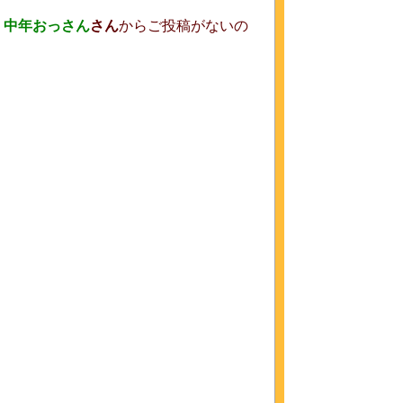
、
中年おっさん
さん
からご投稿がないの