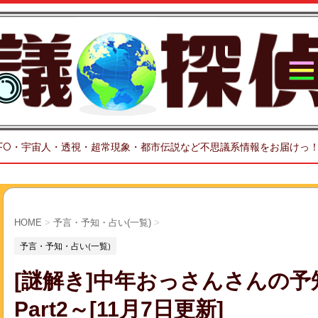
FO・宇宙人・透視・超常現象・都市伝説など不思議系情報をお届けっ
HOME
>
予言・予知・占い(一覧)
>
予言・予知・占い(一覧)
[謎解き]中年おっさんさんの
Part2～[11月7日更新]