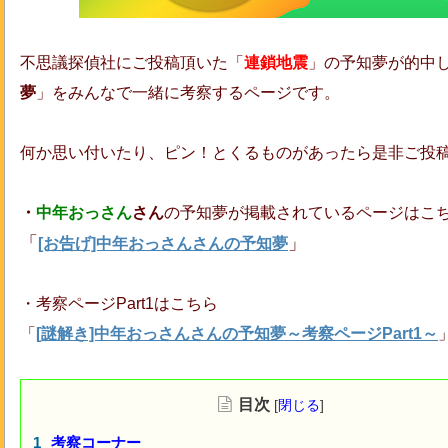
不思議探偵社にご投稿頂いた「
連鎖地震
」の予知夢が的中
夢
」をみんなで一緒に考察するページです。
何か思い付いたり、ピン！とくるものがあったら是非ご投
・
中年おっさん
さん
の予知夢が掲載されているページはこ
「
」
[お告げ]中年おっさんさんの予知夢
・考察ページPart1はこちら
「
[謎解き]中年おっさんさんの予知夢～考察ページPart1～
目次
[
閉じる
]
考察コーナー