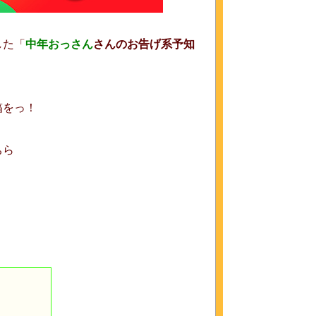
した「
中年おっさん
さん
のお告げ系予知
稿をっ！
ちら
」