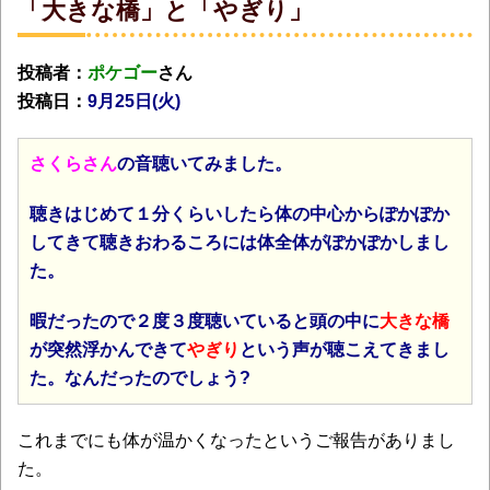
「大きな橋」と「やぎり」
投稿者：
ポケゴー
さん
投稿日：
9月25日(火
)
さくらさん
の音聴いてみました。
聴きはじめて１分くらいしたら体の中心からぽかぽか
してきて聴きおわるころには体全体がぽかぽかしまし
た。
暇だったので２度３度聴いていると頭の中に
大きな橋
が突然浮かんできて
やぎり
という声が聴こえてきまし
た。
なんだったのでしょう?
これまでにも体が温かくなったというご報告がありまし
た。