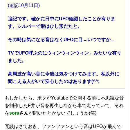
(追記10月11日)
追記です。確かに日中にUFO確認したことが有りま
す。シルバーで形はひし形だたと。
その時は気になる音はなくUFOに目←いつですか...
TVでUFO呼ぶのにウィンウィンウィン←みたいな有り
ました。
高周波が高い音に今後は気をつけてみます。私以外に
聞こえる人がいて安心したのはあります(^^;
もしかしたら、ボクがYoutubeで公開する前に不思議な音
を制作したF井が音を再生しながら車で走っていて、それ
を
sora
さん
が聞いたとかないでしょうか(笑)
冗談はさておき、ファンファンという音はUFOが飛んで