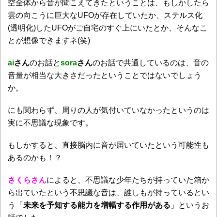
空全体から音が聞こえてきたということは、もしかしたら
雲の向こうに巨大なUFOが存在していたか、ステルス化
(透明化)したUFOがご自宅のすぐ上にいたとか、そんなこ
とが想像できますネ(笑)
ai
さん
のお話と
sora
さん
のお話で共通しているのは、音の
音量が相当な大きさだったということではないでしょう
か。
にも関わらず、周りの人が気付いていなかったというのは
実に不思議な現象です。
もしかすると、直接脳内に音が届いていたという可能性も
あるのかも！？
さくらさん
によると、不思議な少年たちが持っていた箱か
ら出ていたという不思議な音は、誰しもが持っているとい
う「
未来を予知する能力を増幅する作用がある
」というお