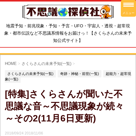
メニュー
地震予知・前兆現象・予知・予言・UFO・宇宙人・透視・超常現
象・都市伝説など不思議系情報をお届けっ！【さくらさんの未来予
知公式サイト】
HOME
>
さくらさんの未来予知(一覧)
>
さくらさんの未来予知(一覧)
奇跡・神秘・前世(一覧)
超能力・超常現
象(一覧)
[特集]さくらさんが聞いた不
思議な音～不思議現象が続々
～その2(11月6日更新)
2018/09/24
2018/11/06