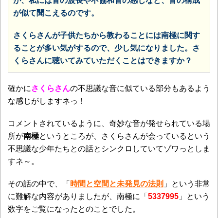
が、私には音の波長や不協和音の感じなど、音の構成
が似て聞こえるのです。
さくらさんが子供たちから教わることには南極に関す
ることが多い気がするので、少し気になりました。さ
くらさんに聴いてみていただくことはできますか？
確かに
さくらさん
の不思議な音に似ている部分もあるよう
な感じがしますネっ！
コメントされているように、奇妙な音が発せられている場
所が
南極
というところが、さくらさんが会っているという
不思議な少年たちとの話とシンクロしていてゾワっとしま
すネ～。
その話の中で、「
時間と空間と未発見の法則
」という非常
に難解な内容がありましたが、南極に「
5337995
」という
数字をご覧になったとのことでした。