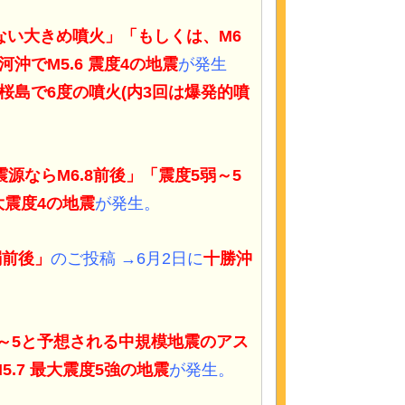
近にない大きめ噴火」「もしくは、M6
河沖でM5.6 震度4の地震
が発生
桜島で6度の噴火(内3回は爆発的噴
震源ならM6.8前後」「震度5弱～5
大震度4の地震
が発生。
弱前後」
のご投稿 →6月2日に
十勝沖
震度4～5と予想される中規模地震のアス
.7 最大震度5強の地震
が発生。