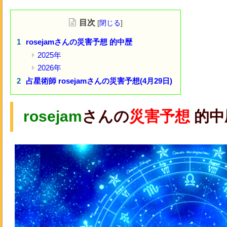
目次
[
閉じる
]
rosejamさんの災害予想 的中歴
2025年
2026年
占星術師 rosejamさんの災害予想(4月29日)
rosejam
さんの
災害予想
的中