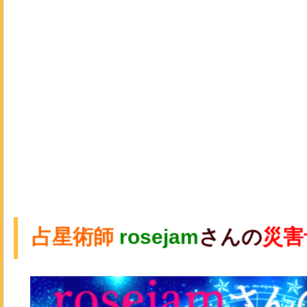
占星術師
rosejam
さんの
災害