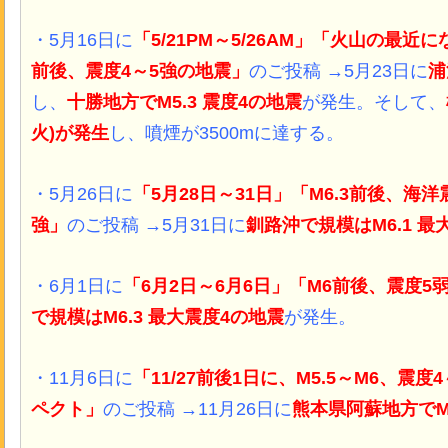
・5月16日に
「5/21PM～5/26AM」「火山の最
前後、震度4～5強の地震」
のご投稿 →5月23日に
浦
し、
十勝
地方でM5.3 震度4の地震
が発生。そして、
火)が発生
し、噴煙が3500mに達する。
・5月26日に
「5月28日～31日」「M6.3前後、海洋
強」
のご投稿 →5月31日に
釧路沖で規模はM6.1 最
・6月1日に
「6月2日～6月6日」「M6前後、震度5
で規模はM6.3 最大震度4の地震
が発生。
・11月6日に
「11/27前後1日に、M5.5～M6、
ペクト」
のご投稿 →11月26日に
熊本県阿蘇地方でM5