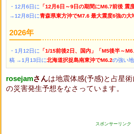
・12月6日に
「12月6日～9日の期間にM6.7前後 
→12月8日に
青森県東方沖でM7.6 最大震度6強の大
2026年
・1月12日に
「1/15前後2日、国内」「M5後半～M
稿 →1月13日に
北海道択捉島南東沖でM6.2
の強い
地
rosejam
さん
は地震体感(予感)と占星
の災害発生予想をなさっています。
スポンサーリンク