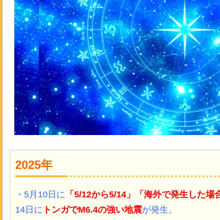
2025年
・5月10日に
「5/12から5/14」「
海外で発生した場
14日に
トンガでM6.4の強い地震
が発生。