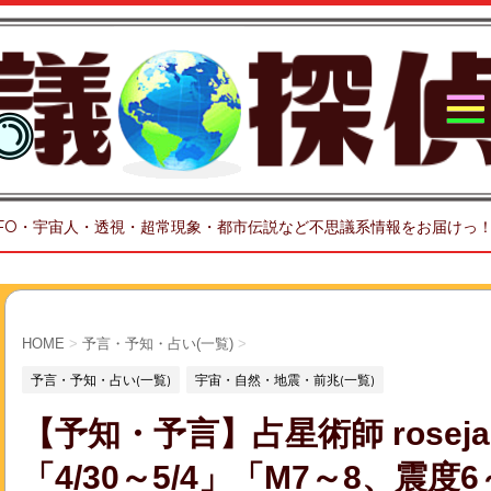
FO・宇宙人・透視・超常現象・都市伝説など不思議系情報をお届けっ
HOME
>
予言・予知・占い(一覧)
>
予言・予知・占い(一覧)
宇宙・自然・地震・前兆(一覧)
【予知・予言】占星術師 rose
「4/30～5/4」「M7～8、震