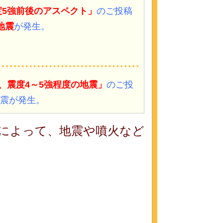
震度5強前後のアスペクト」
のご投稿
地震
が発生。
6、震度4～5強程度の地震」
のご投
震が発生。
術によって、地震や噴火など