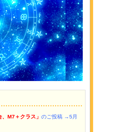
合、M7＋クラス
」
のご投稿 →5月