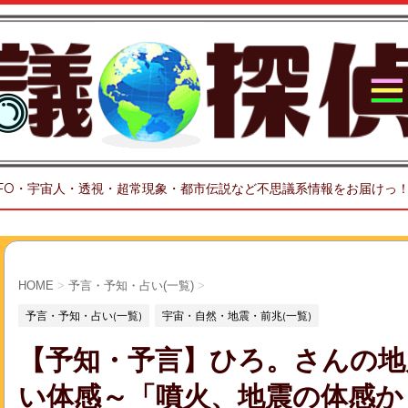
FO・宇宙人・透視・超常現象・都市伝説など不思議系情報をお届けっ
HOME
>
予言・予知・占い(一覧)
>
予言・予知・占い(一覧)
宇宙・自然・地震・前兆(一覧)
【予知・予言】ひろ。さんの地
い体感～「噴火、地震の体感か