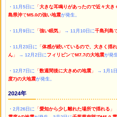
・11月5日に
「
大きな耳鳴りがあったので近々大き
島県沖
で
M5.0の強い地震
が発生。
・11月9日に
「
強い眠気
」
→ 11月10日に
千島列島
・11月23日に
「
体感が続いているので、大きく揺
ん
」
→ 12月2日に
フィリピン
で
M7.7の大地震
が発
・12月7日に
「
数週間後に大きめの地震
」
→ 1月1
度7)
の大地震
が発生。
2024年
・2月26日に
「
愛知から少し離れた場所で揺れる
」