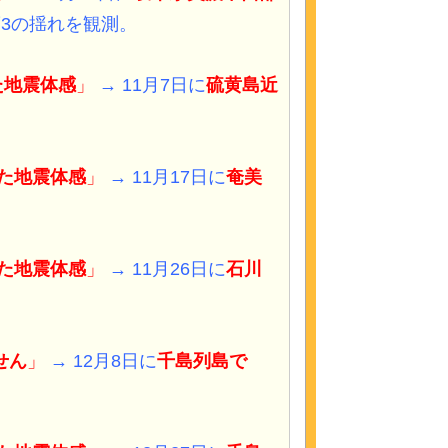
3の揺れを観測。
似た地震体感
」
→ 11月7日に
硫黄島近
似た地震体感
」
→ 11月17日に
奄美
似た地震体感
」
→ 11月26日に
石川
せん
」
→ 12月8日に
千島列島
で