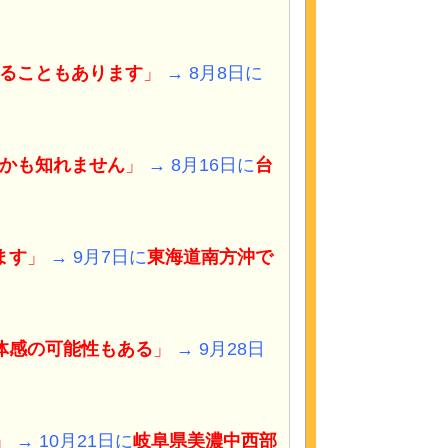
ることもあります
」
→ 8月8日に
かも知れません
」
→ 8月16日に
台
ます
」
→ 9月7日に
東海道南方沖
で
体感の可能性もある
」
→ 9月28日
」
→ 10月21日に
岐阜県美濃中西部