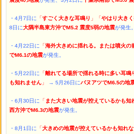
震度4
の地震
が発生、3月2日に
千葉県南部でM5.0 震
・4月7日に
「
すごく大きな耳鳴り
」「
やはり大きく
8日に
大隅半島東方沖でM5.2 震度5弱
の地震
が発生
・4月22日に
「
海外大きめに揺れる。または噴火の
でM6.1
の地震
が発生。
・5月22日に
「
離れてる場所で揺れる時に多い耳鳴
も知れません
」
→ 5月26日に
バヌアツ
でM6.5
の地
・6月30日に
「
また大きい地震が控えているかも知
西方沖
でM6.3
の地震
が発生。
・8月1日に
「
大きめの地震が控えているかも知れな