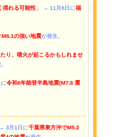
く揺れる可能性
」
→ 11月6日に
福
で
M6.1の強い地震
が発生。
れたり、噴火が起こるかもしれませ
生。
日に
令和6年能登半島地震(M7.6 震
→ 3月1日に
千葉県東方沖でM5.2