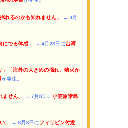
度4
の地震
が発生。
揺れるのかも知れません
」
→ 4月
。
前にでる体感
」
→ 4月23日に
台湾
り
」「
海外の大きめの揺れ、噴火か
震
が発生。
れません
」
→ 7月8日に
小笠原諸島
い
」
→ 8月3日に
フィリピン付近