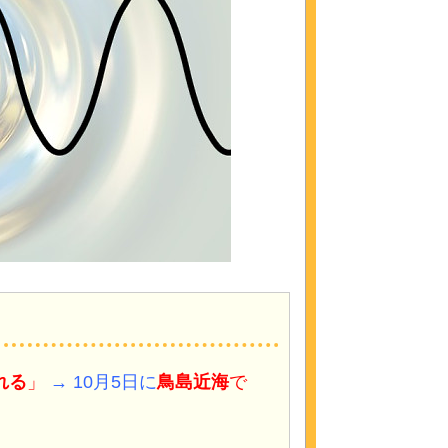
れる
」
→ 10月5日に
鳥島近海
で