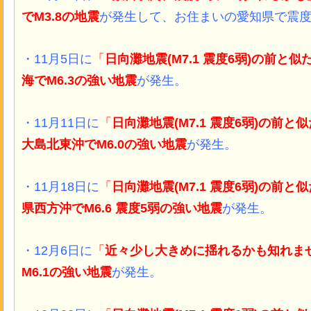
でM3.8
の地震
が発生して、お住まいの愛知県で震度
・11月5日に
「
日向灘地震
(
M7.1 震度6弱)の前と
海
でM6.3
の強い地震
が発生。
・11月11日に
「
日向灘地震
(
M7.1 震度6弱)の前と
大島北東沖
でM6.0
の強い地震
が発生。
・11月18日に
「
日向灘地震
(
M7.1 震度6弱)の前と
県西方沖
でM6.6 震度5弱
の強い地震
が発生。
・12月6日に
「
近々少し大きめに揺れるかも知れま
M6.1
の強い地震
が発生。