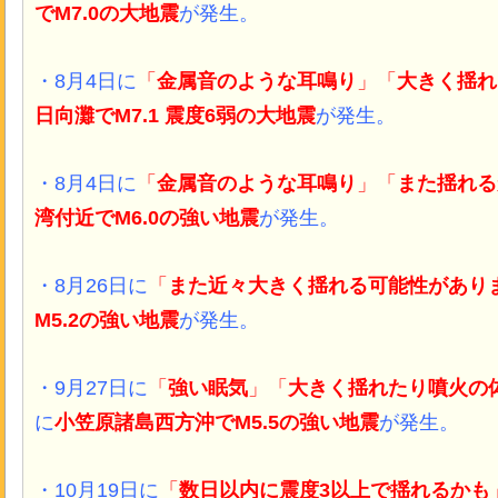
でM7.0
の大地震
が発生。
・8月4日に
「
金属音のような耳鳴り
」「
大きく揺れ
日向灘
でM7.1 震度6弱
の大地震
が発生。
・8月4日に
「
金属音のような耳鳴り
」「
また揺れる
湾付近
でM6.0
の強い地震
が発生。
・8月26日に
「
また近々大きく揺れる可能性があり
M5.2
の強い地震
が発生。
・9月27日に
「
強い眠気
」「
大きく揺れたり噴火の
に
小笠原諸島西方沖
でM5.5
の強い地震
が発生。
・10月19日に
「
数日以内に震度3以上で揺れるかも