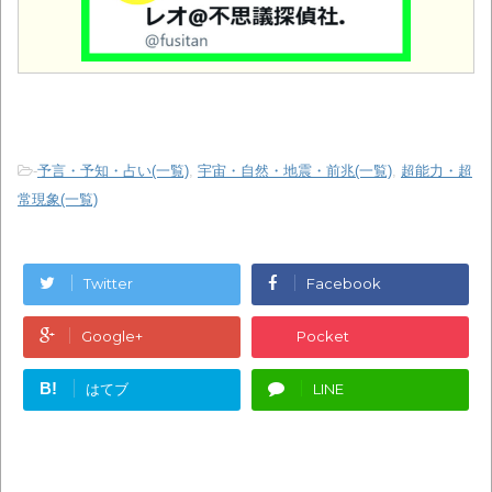
-
予言・予知・占い(一覧)
,
宇宙・自然・地震・前兆(一覧)
,
超能力・超
常現象(一覧)
Twitter
Facebook
Google+
Pocket
B!
はてブ
LINE