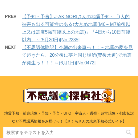
PREV
【予知・予言】J-AKINORIさんの地震予知～「(人的
被害も出る可能性のある)大きめ地震(M6～M7前後以
上又は震度5強前後以上の地震)」「4日から10日前後
以内」～(5月30日)[No.2235]
NEXT
【不思議体験記】今朝の出来事っ！！～地震の夢を見
て起きたら、20分後に夢と同じ場所(豊後水道)で地震
が発生っ！！！～(6月1日)[No.0472]
地震予知・前兆現象・予知・予言・UFO・宇宙人・透視・超常現象・都市伝説
など不思議系情報をお届けっ！【さくらさんの未来予知公式サイト】