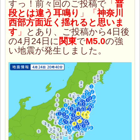
すっ！前々回のご投稿で
「
普
段とは違う耳鳴り
」「
神奈川
西部方面近く揺れると思いま
す
」
とあり、ご投稿から4日後
の4月24日に
関東
で
M5.0
の強
い地震が発生しました。