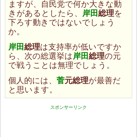
ますが、自民党で何か大きな動
きがあるとしたら、
岸田
総理
を
下ろす動きではないでしょう
か。
岸田
総理
は支持率が低いですか
ら、次の総選挙は
岸田
総理
の元
で戦うことは無理でしょう。
個人的には、
菅
元総理
が最善だ
と思います。
スポンサーリンク