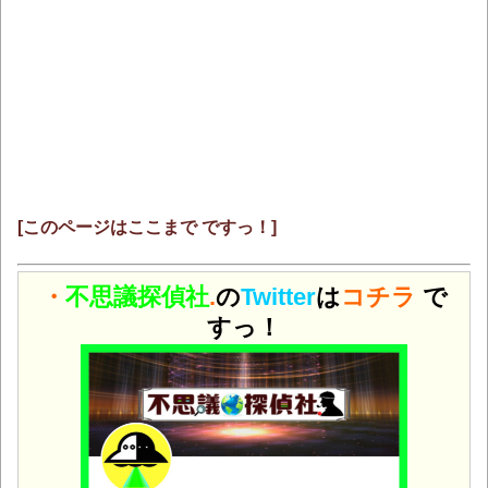
[このページはここまで ですっ！]
・
不思議探偵社
.
の
Twitter
は
コチラ
で
すっ！