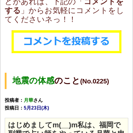
どがあれば、下記の「
コメントを
する
」からお気軽に
コメントをし
てくださいネっ！！
地震の体感
のこと
(No.0225)
投稿者：
月華
さん
投稿日
：
5月23日(木)
はじめましてm(__)m私は、福岡で