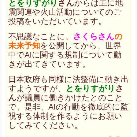
とをりすがり
さん
からは主に地
震関連や火山活動についてのご
投稿をいただいています。
不思議なことに、
さくらさん
の
未来予知
を公開してから、世界
中でAIに関する規制について動
きが出てきています。
日本政府も同様に法整備に動き出
すようですが、
とをりすがり
さ
ん
が議員に働きかけたとのこと
で、是非、AIの行動を徹底的に監
視する体制を作るようにお願い
してみてください。