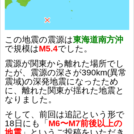
この地震の震源は
東海道南方沖
で規模は
M5.4
でした。
震源が関東から離れた場所でし
たが、震源の深さが390km(異常
震域)の深発地震になったため
に、離れた関東が揺れた地震と
なりました。
そして、前回は追記という形で
18日にも「
M6〜M7前後以上の
地震
」というご投稿をいただき