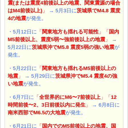
震(または震度4前後以上の地震、関東震源の場合
はM4前後以上)
」
→ 5月3日に
茨城県でM4.8 震度
4の地震
が発生。
・5月12日に
「
関東地方も揺れる
可能性
」「
国内
M5前後以上、震度5弱〜強前後以上の地震
」
→
5月22日に
茨城県沖でM5.8 震度5弱の強い地震
が
発生。
・5月22日に
「
関東地方も揺れる
M5前後以上の
地震
」
→ 5月29日に
茨城県沖でM5.4 震度4の強
い地震
が発生。
・6月7日に
「
全世界的にM6〜7前後以上
」「
12
時間前後〜2、3日前後以内に発生
」
→ 6月8日に
南米西部でM6.5の大地震
が発生。
・6月21日に
「
国内でのM5前後以上の地震、国