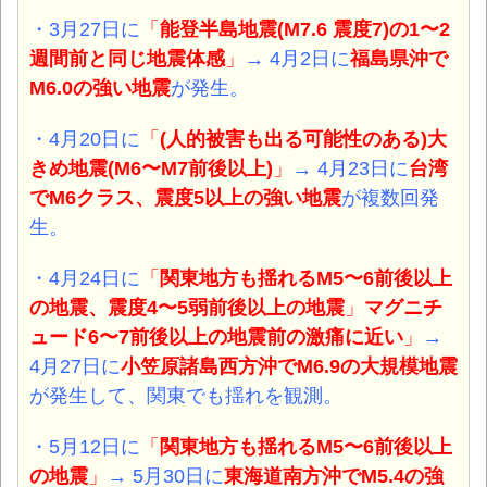
・3月27日に
「
能登半島地震(M7.6 震度7)の1〜2
週間前と同じ地震体感
」
→ 4月2日に
福島県沖で
M6.0の強い地震
が発生。
・4月20日に
「
(人的被害も出る可能性のある)大
きめ地震(M6〜M7前後以上)
」
→ 4月23日に
台湾
でM6クラス、震度5以上の強い地震
が複数回発
生。
・4月24日に
「
関東地方も揺れるM5〜6前後以上
の地震、震度4〜5弱前後以上の地震
」
マグニチ
ュード6〜7前後以上の地震前の激痛に近い
」
→
4月27日に
小笠原諸島西方沖でM6.9の大規模地震
が発生して、関東でも揺れを観測。
・5月12日に
「
関東地方も揺れるM5〜6前後以上
の地震
」
→ 5月30日に
東海道南方沖でM5.4の強