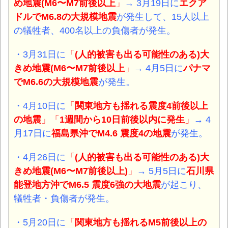
め地震(M6〜M7前後以上
」
→ 3月19日に
エクア
ドルでM6.8の大規模地震
が発生して、15人以上
の犠牲者、400名以上の負傷者が発生。
・3月31日に
「
(人的被害も出る可能性のある)大
きめ地震(M6〜M7前後以上
」
→ 4月5日に
パナマ
でM6.6の大規模地震
が発生。
・4月10日に
「
関東地方も揺れる震度4前後以上
の地震
」「
1週間から10日前後以内に発生
」
→ 4
月17日に
福島県沖でM4.6 震度4の地震
が発生。
・4月26日に
「
(人的被害も出る可能性のある)大
きめ地震(M6〜M7前後以上)
」
→ 5月5日に
石川県
能登地方沖でM6.5 震度6強の大地震
が起こり、
犠牲者・負傷者が発生。
・5月20日に
「
関東地方も揺れるM5前後以上の