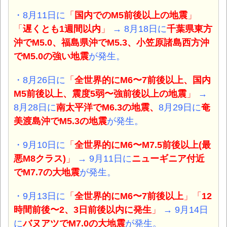
・8月11日に
「
国内でのM5前後以上の地震
」
「
遅くとも1週間以内
」
→ 8月18日に
千葉県東方
沖でM5.0、福島県沖でM5.3、小笠原諸島西方沖
でM5.0の強い地震
が発生。
・8月26日に
「
全世界的にM6〜7前後以上、国内
M5前後以上、震度5弱〜強前後以上の地震
」
→
8月28日に
南太平洋でM6.3の地震、
8月29日に
奄
美渡島沖でM5.3の地震
が発生。
・9月10日に
「
全世界的にM6〜M7.5前後以上(最
悪M8クラス)
」
→ 9月11日に
ニューギニア付近
でM7.7の大地震
が発生。
・9月13日に
「
全世界的にM6〜7前後以上
」「
12
時間前後〜2、3日前後以内に発生
」
→ 9月14日
に
バヌアツでM7.0の大地震
が発生。