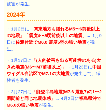
被害が発生。
2024年
・1月2日に
「
関東地方も揺れるM5〜6前後以上
の地震
」「
震度4〜5弱前後以上の地震
」
→ 1月9
日に
佐渡付近でM6.0 震度5弱の強い
地震
が発
生。
・1月17日に
「
(人的被害も出る可能性のある)大
きめ地震(M6〜M7前後以上)
」
→ 1月23日に
中国
ウイグル自治区
でM7.1の大地震
が発生して、犠
牲者も発生。
・3月27日に
「
能登半島地震(M7.6 震度7)の1〜2
週間前と同じ地震体感
」
→ 4月2日に
福島県沖で
M6.0の強い地震
が発生。