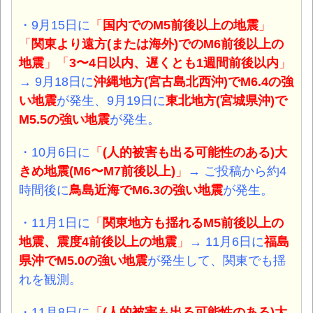
・9月15日に
「
国内でのM5前後以上の地震
」
「
関東より遠方(または海外)でのM6前後以上の
地震
」「
3〜4日以内、遅くとも1週間前後以内
」
→ 9月18日に
沖縄地方(宮古島北西沖)でM6.4の強
い
地震
が発生、9月19日に
東北地方(宮城県沖)で
M5.5の強い
地震
が発生。
・10月6日に
「
(人的被害も出る可能性のある)大
きめ地震(M6〜M7前後以上)
」
→ ご投稿から約4
時間後に
鳥島近海でM6.3の強い
地震
が発生。
・11月1日に
「
関東地方も揺れるM5前後以上の
地震、震度4前後以上の地震
」
→ 11月6日に
福島
県沖でM5.0の強い
地震
が発生して、関東でも揺
れを観測。
・11月8日に
「
(人的被害も出る可能性のある)大