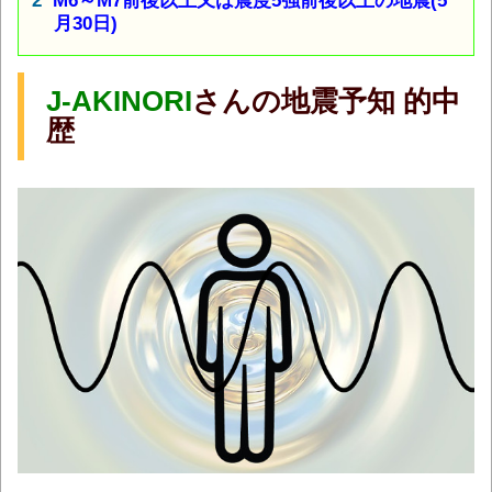
M6～M7前後以上又は震度5強前後以上の地震(5
月30日)
J-AKINORI
さんの地震予知 的中
歴