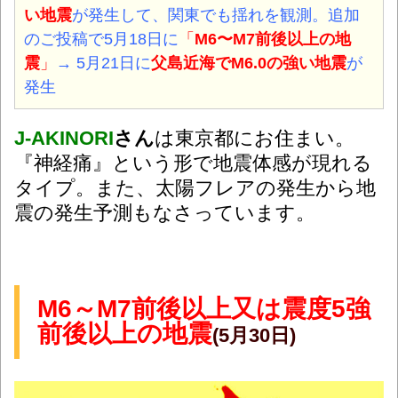
い地震
が発生して、関東でも揺れを観測。追加
のご投稿で5月18日に
「
M6〜M7前後以上の地
震
」
→ 5月21日に
父島近海でM6.0の強い地震
が
発生
J-AKINORI
さん
は東京都にお住まい。
『神経痛』という形で地震体感が現れる
タイプ。また、太陽フレアの発生から地
震の発生予測もなさっています。
M6～M7前後以上又は震度5強
前後以上の地震
(5月30日)