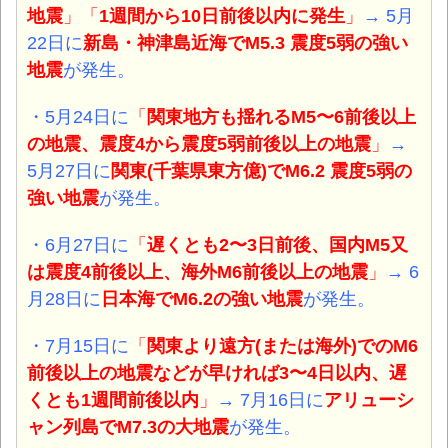
地震
」「
1週間から10日前後以内に発生
」
→ 5月
22日に
新島・神津島近海でM5.3 震度5弱の強い
地震
が発生。
・5月24日に
「
関東地方も揺れるM5〜6前後以上
の地震、震度4から震度5弱前後以上の地震
」
→
5月27日に
関東(千葉県東方億)でM6.2 震度5弱の
強い地震
が発生。
・6月27日に
「
遅くとも2〜3日前後、国内M5又
は震度4前後以上、海外M6前後以上の地震
」
→ 6
月28日に
日本海でM6.2の強い地震
が発生。
・7月15日に
「
関東より遠方(または海外)でのM6
前後以上の地震などが早ければ3〜4日以内、遅
くとも1週間前後以内
」
→ 7月16日に
アリューシ
ャン列島でM7.3の大地震
が発生。