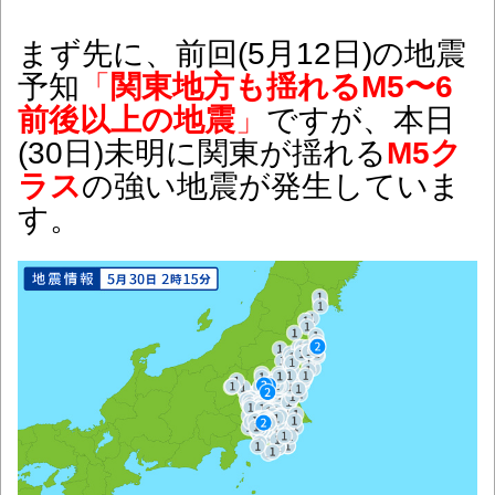
まず先に、前回(5月12日)の地震
予知
「
関東地方も揺れるM5〜6
前後以上の地震
」
ですが、本日
(30日)未明に関東が揺れる
M5ク
ラス
の強い地震が発生していま
す。