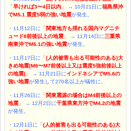
「
早ければ3〜4日以内
」
→ 10月21日に
福島県沖
でM5.1 震度5弱の強い地震
が発生。
・11月12日に
「
関東地方も揺れる国内マグニチ
ュード6前後以上の地震
」
→ 11月14日に
三重県
南東沖でM6.1の強い地震
が発生。
・11月17日に
「
(人的被害も出る可能性のある)大
きめ地震(M6〜M7前後以上又は震度5強前後以上
の地震)
」
→ 11月21日に
インドネシアでM5.6の
強い地震
が発生して270名以上が犠牲に。
・11月26日に
「
関東震源の場合はM4前後以上の
地震
」
→ 12月2日に
千葉県東方沖でM4.2の地震
が発生。
・12月1日に
「
(人的被害も出る可能性のある)大