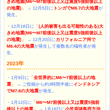
きめ地震(M6〜M7前後以上又は震度5強前後以上
の地震)
」
→ 12月5日に
トンガでM6.7の大地震
が
発生。
・12月18日に
「
(人的被害も出る可能性のある)大
きめ地震(M6〜M7前後以上又は震度5強前後以上
の地震)
」
→ 12月20日に
カリフォルニア州で
M6.4の大地震
が発生して複数名の犠牲者が発
生。
2023年
・1月9日に
「
全世界的にM6〜7前後以上の地
震
」
→ ご投稿から約3時間半後に
インドネシア
でM7.6の大地震
が発生。
・1月12日に
「
M6〜M7前後以上又は震度5強前
後以上の地震
」
→ 1月16日に
小笠原諸島西方沖