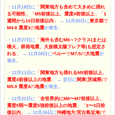
・11月18日に
「
関東地方も含めて大きめに揺れ
る可能性
」「
M5前後以上、震度4前後以上
」「
1
週間から10日前後以内
」
→ 11月20日に
東京都
で
M4.6 震度3
の
地震
が発生。
・11月27日に
「
海外も含むM6～7クラス(または
噴火、群発地震、大規模太陽フレア等)も想定さ
れる
」
→ 11月28日に
ペルー
で
M7.5
の
大
地震
が
発生。
・12月11日に
「
関東地方も揺れるM5前後以上、
震度4前後以上の地震
」
→ 翌日に
関東
(
茨城県
)で
M5.0 震度4
の
地震
が発生。
・12月22日に
「
全世界的にM6〜M7前後以上、
震度5弱〜震度5強前後以上の地震
」「
2〜3日前
後以内
」
→ 12月26日に
沖縄地方
(
宮古島近海
)で