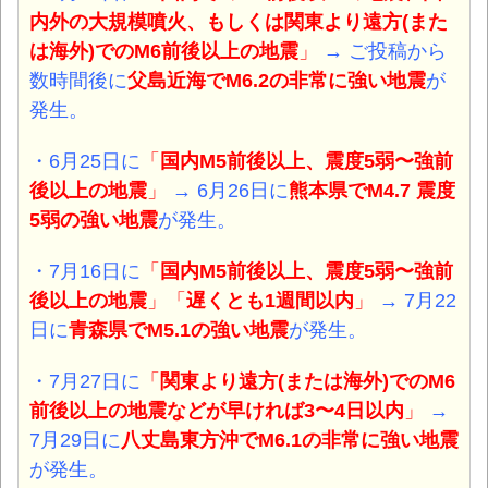
内外の大規模噴火、もしくは関東より遠方(また
は海外)でのM6前後以上の地震
」
→ ご投稿から
数時間後に
父島近海でM6.2の非常に強い地震
が
発生。
・6月25日に
「
国内M5前後以上、震度5弱〜強前
後以上の地震
」
→ 6月26日に
熊本県でM4.7 震度
5弱の強い地震
が発生。
・7月16日に
「
国内M5前後以上、震度5弱〜強前
後以上の地震
」「
遅くとも1週間以内
」
→ 7月22
日に
青森県でM5.1の強い地震
が発生。
・7月27日に
「
関東より遠方(または海外)でのM6
前後以上の地震などが早ければ3〜4日以内
」
→
7月29日に
八丈島東方沖
でM6.1の非常に強い地震
が発生。