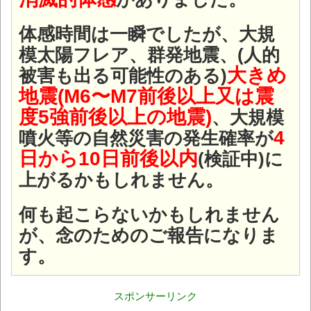
体感時間は一瞬でしたが、大規
模太陽フレア、群発地震、(人的
大きめ
被害も出る可能性のある)
地震(M6〜M7前後以上又は震
度5強前後以上の地震)
、大規模
4
噴火等の自然災害の発生確率が
日から10日前後以内
(検証中)に
上がるかもしれません。
何も起こらないかもしれません
が、念のためのご報告になりま
す。
スポンサーリンク