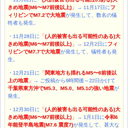
きめ地震(M6〜M7前後以上)
」
→ 11月17日に
フ
ィリピンでM7.2で大地震
が発生して、数名の犠
牲者も発生。
・11月28日に
「
(人的被害も出る可能性のある)大
きめ地震(M6〜M7前後以上)
」
→ 12月2日に
フィ
リピンでM7.7で大地震
が発生して、犠牲者も発
生。
・12月21日に
「
関東地方も揺れるM5〜6前後以
上の地震
」
→ ご投稿から9時間後～22日かけて
千葉県東方沖でM5.3、M5.0、M5.1の強い
地震
が
発生。
・12月30日に
「
(人的被害も出る可能性のある)大
きめ地震(M6〜M7前後以上)
」
→ 1月1日に
令和6
年能登半島地震(M7.6 震度7)
が発生して、甚大な