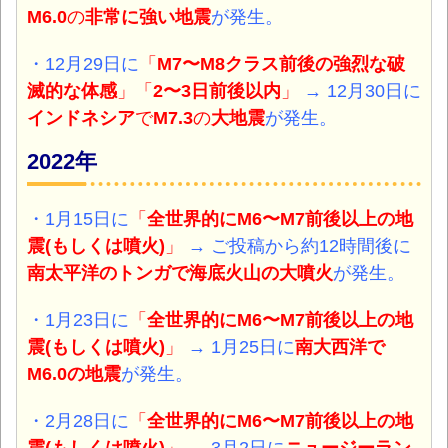
M6.0
の
非常に強い地震
が発生。
・12月29日に
「
M7〜M8クラス前後の強烈な破
滅的な体感
」「
2〜3日前後以内
」
→ 12月30日に
インドネシア
で
M7.3
の
大地震
が発生。
2022年
・1月15日に
「
全世界的にM6〜M7前後以上の地
震(もしくは噴火)
」
→ ご投稿から約12時間後に
南太平洋のトンガで海底火山の大噴火
が発生。
・1月23日に
「
全世界的にM6〜M7前後以上の地
震(もしくは噴火)
」
→ 1月25日に
南大西洋で
M6.0の地震
が発生。
・2月28日に
「
全世界的にM6〜M7前後以上の地
震(もしくは噴火)
」
→ 3月2日に
ニュージーラン