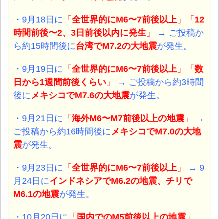
・9月18日に
「
全世界的にM6〜7前後以上
」「
12
時間前後〜2、3日前後以内に発生
」
→ ご投稿か
ら約15時間後に
台湾でM7.2の大地震
が発生。
・9月19日に
「
全世界的にM6〜7前後以上
」「
数
日から1週間前後くらい
」
→ ご投稿から約3時間
後に
メキシコでM7.6の大地震
が発生。
・9月21日に
「
海外M6〜M7前後以上の地震
」
→
ご投稿から約16時間後に
メキシコでM7.0の大地
震
が発生。
・9月23日に
「
全世界的にM6〜7前後以上
」
→ 9
月24日に
インドネシアでM6.2の地震、チリで
M6.1の地震
が発生。
・10月20日に
「
国内でのM5前後以上の地震
」