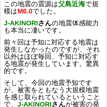
この地震の震源は
父島近海
で規
模は
M6.0
でした。
J-AKINORI
さん
の地震体感能力
も本当に凄いです。
前々回は予知に対応する地震は
発生しなかったのですが、それ
以外はほぼ毎回、予知に対応す
る地震が発生しています。驚異
的です。
そして、今回の地震予知です
が、被害をともなう大規模地震
を感じ取られているということ
で、
J-AKINORI
さん
が被害の発