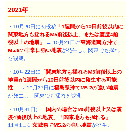
2021年
・10月20日に初投稿
「
1週間から10日前後以内に
関東地方も揺れるM5前後以上、または震度4前
後以上の地震
」
→ 10月21日に
東海道南方沖
で
M5.8
の
非常に強い地震
が発生し、関東でも揺れ
を観測。
・10月22日に
「
関東地方も揺れるM5前後以上の
地震が1週間から10日前後以内に発生する可能
性
」
→ 10月27日に
福島県沖
で
M5.2
の
強い地震
が発生し、
関東でも揺れを観測。
・10月31日に
「
国内の場合はM5前後以上又は震
度4前後以上の地震
」「
関東地方も揺れる
」
→
11月1日に
茨城県
で
M5.2
の
強い地震
が発生。