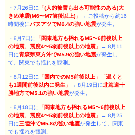
・7月26日に
「
(人的被害も出る可能性のある)大
きめ地震(M6〜M7前後以上)
」
→ ご投稿から約16
時間後に
バヌアツでM6.4の強い
地震
が発生。
・8月7日に
「
関東地方も揺れるM5〜6前後以上
の地震、震度4〜5弱前後以上の地震
」
→ 8月11
日に
青森県東方沖でM5.9の強い
地震
が発生し
て、関東でも揺れを観測。
・8月12日に
「
国内でのM5前後以上
」「
遅くと
も1週間前後以内に発生
」
→ 8月19日に
北海道十
勝地方でM5.1の強い
地震
が発生。
・8月18日に
「
関東地方も揺れるM5〜6前後以上
の地震、震度4〜5弱前後以上の地震
」
→ 8月25
日に
三陸沖でM5.8の強い
地震
が発生して、関東
でも揺れを観測。