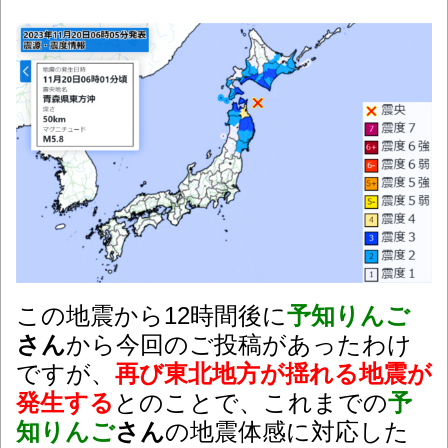
この地震から12時間後に
予知りんご
さん
から今回のご投稿があったわけ
ですが、
再び東北地方が揺れる地震が
発生する
とのことで、これまでの
予
知りんご
さん
の地震体感に対応した