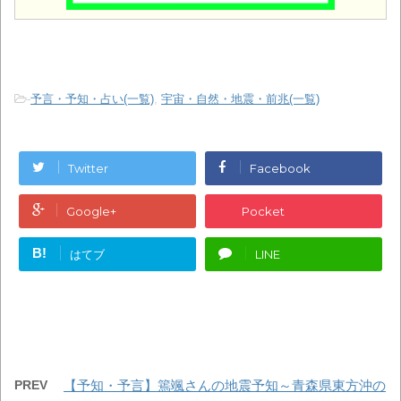
-
予言・予知・占い(一覧)
,
宇宙・自然・地震・前兆(一覧)
Twitter
Facebook
Google+
Pocket
B!
はてブ
LINE
PREV
【予知・予言】篶颯さんの地震予知～青森県東方沖の