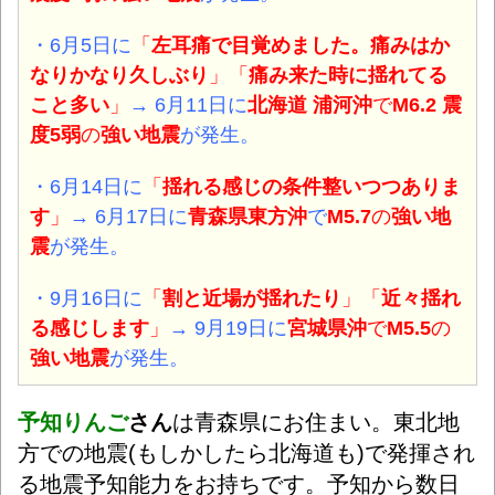
・6月5日に
「
左耳痛で目覚めました。痛みはか
なりかなり久しぶり
」「
痛み来た時に揺れてる
こと多い
」
→ 6月11日に
北海道 浦河沖
で
M6.2 震
度5弱
の
強い地震
が発生。
・6月14日に
「
揺れる感じの条件整いつつありま
す
」
→ 6月17日に
青森県東方沖
で
M5.7
の
強い地
震
が発生。
・9月16日に
「
割と近場が揺れたり
」「
近々揺れ
る感じします
」
→ 9月19日に
宮城県沖
で
M5.5
の
強い地震
が発生。
予知りんご
さん
は青森県にお住まい。東北地
方での地震(もしかしたら北海道も)で発揮され
る地震予知能力をお持ちです。予知から数日