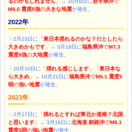
るのかもしれません
」
→ 10月6日に
岩手県沖
で
M6.0 震度5強
の
大きな地震
が発生。
2022年
・2月23日に
「
東日本揺れるのかな？だとしたら
大きめかもです
」
→ 3月16日に
福島県沖
で
M7.3
震度6強
の
大地震
が発生。
・10月10日に
「
揺れる感じします
」「
東日本な
ら大きめ
」
→ 10月21日に
福島県沖
で
M5.1 震度5
弱
の
強い地震
が発生。
2023年
・2月17日に
「
揺れるとすれば東北か道南？北国
と思います
」
→ 3月16日に
北海道 釧路沖
で
M6.1
震度5弱
の
強い地震
が発生。