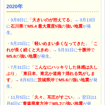
2020年
・3月9日に
「
大きいのが控えてる
」
→
3月13日
に
石川県
で
M5.4 最大震度5強
の
強い地震
が発
生。
・5月23日に
「
軽いめまい多くなってきた
」「
こ
れが長く続くと大きめ
」
→ 5月31日に
十勝沖
で
M5.8
の
強い地震
が発生。
・7月31日に
「
こんなにハッキリした体感は久し
ぶり
」「
東日本、東北か道南？揺れる気がしま
す
」
→
8月6日に
茨城県沖
で
M5.6
の
強い地震
が発
生。
・11月5日に
「
久々、
耳圧がすごい
」
→ 翌日(11
月6日)に
青森県東方沖
で
M5.7
の
強い地震
が発