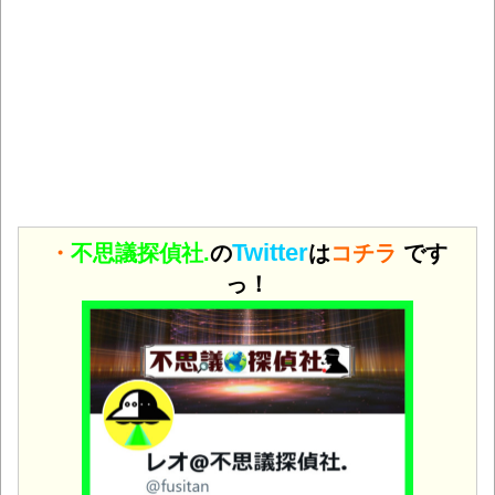
Twitter
・
不思議探偵社.
の
は
コチラ
です
っ！