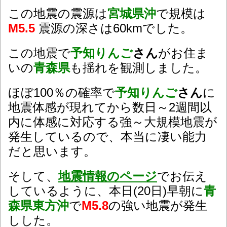
この地震の震源は
宮城県沖
で規模は
M5.5
震源の深さは60kmでした。
この地震で
予知りんご
さん
がお住ま
いの
青森県
も揺れを観測しました。
ほぼ100％の確率で
予知りんご
さん
に
地震体感が現れてから数日～2週間以
内に体感に対応する強～大規模地震が
発生しているので、本当に凄い能力
だと思います。
そして、
地震情報のページ
でお伝え
しているように、本日(20日)早朝に
青
森県東方沖
で
M5.8
の強い地震が発生
しした。