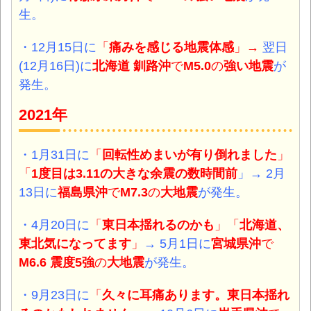
生。
・12月15日に
「
痛みを感じる地震体感
」
→
翌日
(12月16日)に
北海道 釧路沖
で
M5.0
の
強い地震
が
発生。
2021年
・1月31日に
「
回転性めまいが有り倒れました
」
「
1度目は3.11の大きな余震の数時間前
」
→ 2月
13日に
福島県沖
で
M7.3
の
大地震
が発生。
・4月20日に
「
東日本揺れるのかも
」「
北海道、
東北気になってます
」
→ 5月1日に
宮城県沖
で
M6.6 震度5強
の
大地震
が発生。
・9月23日に
「
久々に耳痛あります。東日本揺れ