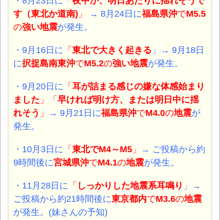
・8月23日に
「
夜中か、明日あたりに揺れそうで
す（東北か道南)
」
→ 8月24日に
福島県沖
で
M5.5
の
強い地震
が発生。
・9月16日に
「
東北で大きく起きる
」→ 9月18日
に
択捉島南東沖
で
M5.2
の
強い地震
が発生。
・9月20日に
「
耳が詰まる感じの嫌な体感始まり
ました
」「
早ければ明け方、または明日中に揺
れそう
」
→
9月21日に
福島県
沖
で
M4.0
の
地震
が
発生。
・10月3日に
「
東北でM4～M5
」
→
ご投稿から約
9時間後に
宮城県沖
で
M4.1
の
地震
が発生。
・11月28日に
「
しっかりした地震系耳鳴り
」→
ご投稿から約21時間後に
東京都内
で
M3.6
の
地震
が発生。(妹さんの予知)