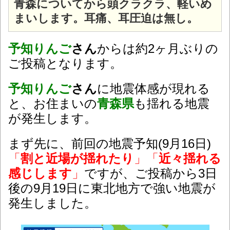
青森についてから頭クラクラ、軽いめ
まいします。耳痛、耳圧迫は無し。
予知りんご
さん
からは約2ヶ月ぶりの
ご投稿となります。
予知りんご
さん
に地震体感が現れる
と、お住まいの
青森県
も揺れる地震
が発生します。
まず先に、前回の地震予知(9月16日)
「
割と近場が揺れたり
」「
近々揺れる
感じします
」
ですが、ご投稿から3日
後の9月19日に東北地方で強い地震が
発生しました。