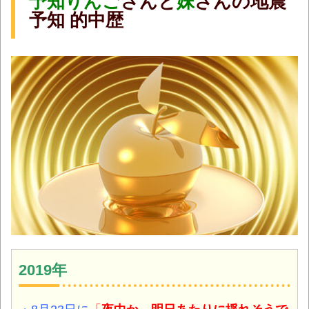
予知りんご
さんと
妹
さんの地震
予知 的中歴
2019年