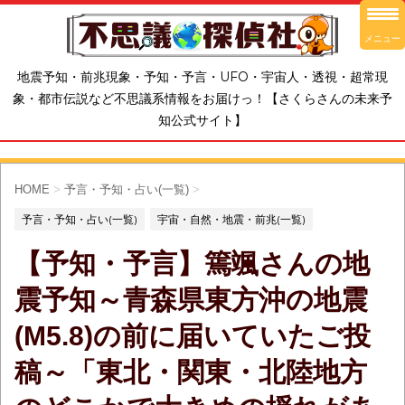
メニュー
地震予知・前兆現象・予知・予言・UFO・宇宙人・透視・超常現
象・都市伝説など不思議系情報をお届けっ！【さくらさんの未来予
知公式サイト】
HOME
>
予言・予知・占い(一覧)
>
予言・予知・占い(一覧)
宇宙・自然・地震・前兆(一覧)
【予知・予言】篶颯さんの地
震予知～青森県東方沖の地震
(M5.8)の前に届いていたご投
稿～「東北・関東・北陸地方