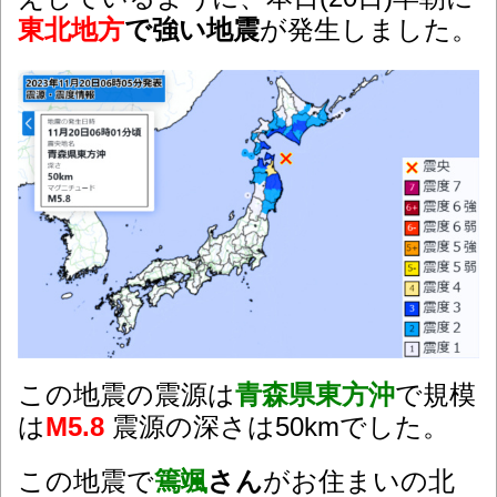
東北地方
で強い地震
が発生しました。
この地震の震源は
青森県東方沖
で規模
は
M5.8
震源の深さは50kmでした。
この地震で
篶颯
さん
がお住まいの北