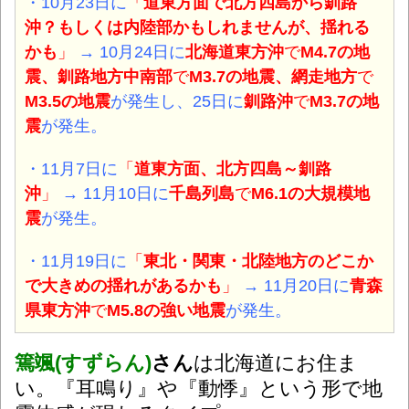
・10月23日に
「
道東方面で北方四島から釧路
沖？もしくは内陸部かもしれませんが、揺れる
かも
」
→ 10月24日に
北海道東方沖
で
M4.7の地
震
、釧路地方中南部
で
M3.7の地震
、網走地方
で
M3.5の地震
が発生し
、
25日に
釧路沖
で
M3.7の
地
震
が発生。
・11月7日に
「
道東方面、北方四島～釧路
沖
」
→ 11月10日に
千島列島
で
M6.1の大規模地
震
が発生。
・11月19日に
「
東北・関東・北陸地方のどこか
で大きめの揺れがあるかも
」
→ 11月20日に
青森
県東方沖
で
M5.8の強い地震
が発生。
篶颯(すずらん)
さん
は北海道にお住ま
い。『耳鳴り』や『動悸』という形で地