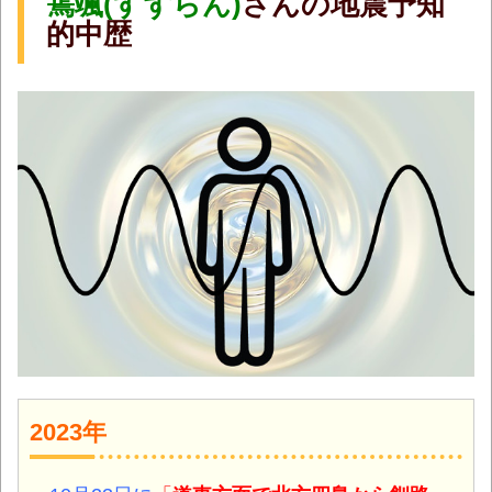
篶颯(すずらん)
さんの地震予知
的中歴
2023年