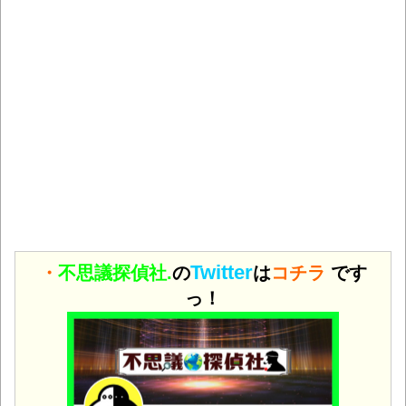
Twitter
・
不思議探偵社.
の
は
コチラ
です
っ！