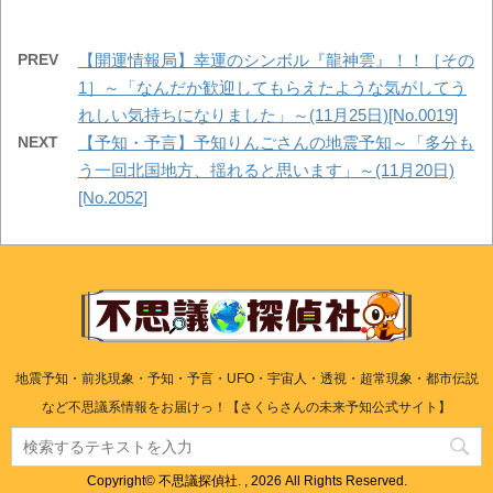
PREV
【開運情報局】幸運のシンボル『龍神雲』！！［その
1］～「なんだか歓迎してもらえたような気がしてう
れしい気持ちになりました」～(11月25日)[No.0019]
NEXT
【予知・予言】予知りんごさんの地震予知～「多分も
う一回北国地方、揺れると思います」～(11月20日)
[No.2052]
地震予知・前兆現象・予知・予言・UFO・宇宙人・透視・超常現象・都市伝説
など不思議系情報をお届けっ！【さくらさんの未来予知公式サイト】
Copyright© 不思議探偵社. , 2026 All Rights Reserved.