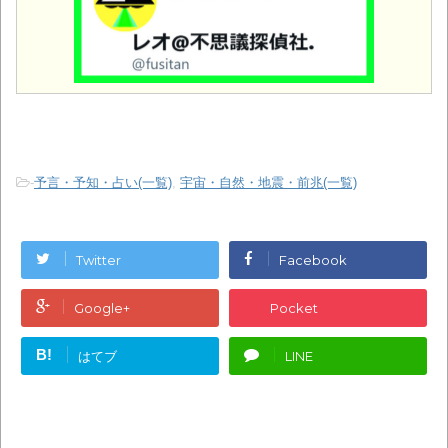
-
予言・予知・占い(一覧)
,
宇宙・自然・地震・前兆(一覧)
Twitter
Facebook
Google+
Pocket
B!
はてブ
LINE