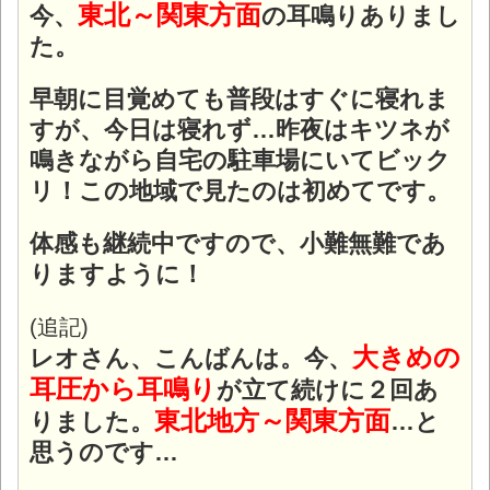
東北～関東方面
今、
の耳鳴りありまし
た。
早朝に目覚めても普段はすぐに寝れま
すが、今日は寝れず…昨夜はキツネが
鳴きながら自宅の駐車場にいてビック
リ！この地域で見たのは初めてです。
体感も継続中ですので、小難無難であ
りますように！
(追記)
大きめの
レオさん、こんばんは。今、
耳圧から耳鳴り
が立て続けに２回あ
東北地方～関東方面
りました。
…と
思うのです…