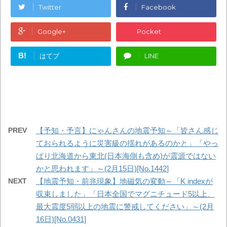
Twitter
Facebook
Google+
Pocket
B!
はてブ
LINE
PREV
【予知・予言】にゃんさんの地震予知～「皆さん感じ
ておられるように災害級の揺れがあるのかと」「やっ
ぱり北海道から東北(日本海側も含め)が震源ではない
かと思われます」～(2月15日)[No.1442]
NEXT
【地震予知・前兆現象】地磁気の変動～「K indexが
収束しました」「日本全国でマグニチュード5以上、
最大震度5弱以上の地震に警戒してください」～(2月
16日)[No.0431]