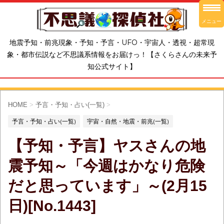
メニュー
地震予知・前兆現象・予知・予言・UFO・宇宙人・透視・超常現
象・都市伝説など不思議系情報をお届けっ！【さくらさんの未来予
知公式サイト】
HOME
>
予言・予知・占い(一覧)
>
予言・予知・占い(一覧)
宇宙・自然・地震・前兆(一覧)
【予知・予言】ヤスさんの地
震予知～「今週はかなり危険
だと思っています」～(2月15
日)[No.1443]