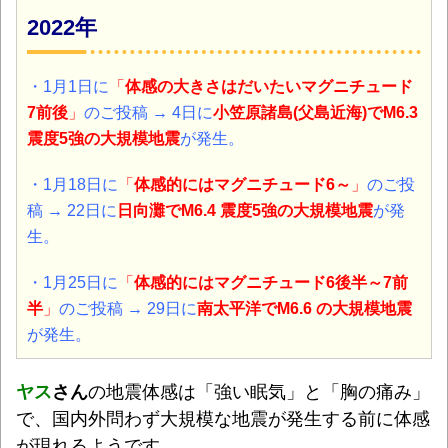
2022年
・1月1日に
「
体感の大きさはだいたいマグニチュード
7前後
」
のご投稿 → 4日に
小笠原諸島(父島近海)
でM6.3
震度5強の大規模地震
が発生。
・1月18日に
「
体感的にはマグニチュード6～
」
のご投
稿 → 22日に
日向灘
でM6.4 震度5強の大規模地震
が発
生。
・1月25日に
「
体感的にはマグニチュード
6後半～7前
半
」
のご投稿 → 29日に
南太平洋
でM6.6 の大規模地震
が発生。
ヤス
さん
の地震体感は「強い眠気」と「胸の痛み」
で、国内外問わず大規模な地震が発生する前に体感
が現れるようです。