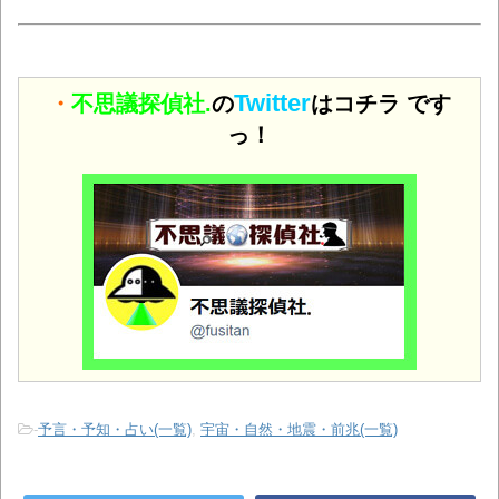
Twitter
・
不思議探偵社.
の
はコチラ です
っ！
-
予言・予知・占い(一覧)
,
宇宙・自然・地震・前兆(一覧)