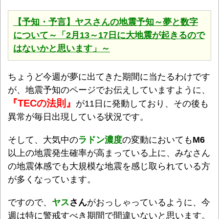
【予知・予言】ヤスさんの地震予知～夢と数字
について～「2月13～17日に大地震が起きるので
はないかと思います」～
ちょうど今週が夢に出てきた期間に当たるわけです
が、地震予知のページでお伝えしていますように、
『TECの法則』
が11日に発動しており、その後も
異常が毎日出現している状況です。
そして、大気中の
ラドン濃度
の変動においても
M6
以上の地震発生確率が高まっている上に、みなさん
の地震体感でも大規模な地震を感じ取られている方
が多くなっています。
ですので、
ヤス
さん
がおっしゃっているように、今
週は特に警戒すべき期間で間違いないと思います。