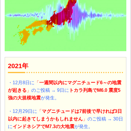
2021年
・12月8日に
「
一週間以内にマグニチュード6～の地震
が起きる
」
のご投稿 → 9日に
トカラ列島
でM6.0 震度5
強の大規模地震
が発生。
・12月29日に
「
マグニチュードは7前後で早ければ3日
以内に起きてしまうかもしれません
」
のご投稿 → 30日
に
インドネシア
でM7.3の大地震
が発生。