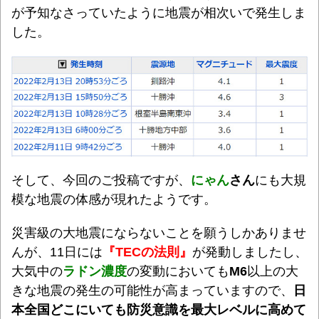
が予知なさっていたように地震が相次いで発生しま
した。
そして、今回のご投稿ですが、
にゃん
さん
にも大規
模な地震の体感が現れたようです。
災害級の大地震にならないことを願うしかありませ
んが、11日には
『TECの法則』
が発動しましたし、
大気中の
ラドン濃度
の変動においても
M6
以上の大
きな地震の発生の可能性が高まっていますので、
日
本全国どこにいても防災意識を最大レベルに高めて