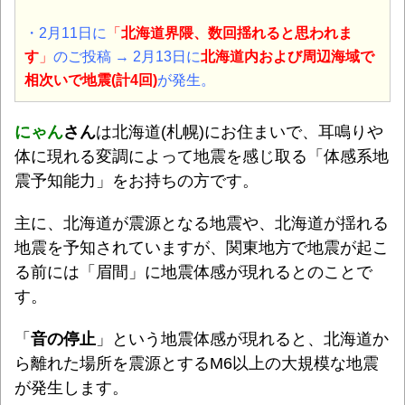
・2月11日に
「
北海道界隈、数回揺れると思われま
す
」
のご投稿 → 2月13日に
北海道内および周辺海域で
相次いで地震(計4回)
が発生。
にゃん
さん
は北海道(札幌)にお住まいで、耳鳴りや
体に現れる変調によって地震を感じ取る「体感系地
震予知能力」をお持ちの方です。
主に、北海道が震源となる地震や、北海道が揺れる
地震を予知されていますが、関東地方で地震が起こ
る前には「眉間」に地震体感が現れるとのことで
す。
「
音の停止
」という地震体感が現れると、北海道か
ら離れた場所を震源とするM6以上の大規模な地震
が発生します。