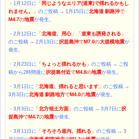
・1月12日に
「
同じようなエリア(道東)で揺れるかもし
れません。
」
のご投稿 → 1月15日に
北海道
釧路沖
で
M4.7
の
地震
が発生。
・2月12日に
「
北海道、用心
」「
道東も誘発される
」
のご投稿 → 2月13日に
択捉島
沖
で
M7.0
の
大規模地震
が
発生。
・2月23日に
「
ちょっと揺れるかも
」
のご投稿 → ご投
稿から2時間後に
択捉島付近
で
M4.8
の
地震
が発生。
・3月1日に
「
北海道、揺れると思います
」
のご投稿 →
3月3日に
北海道 釧路地方
で
M4.0
の
地震
が発生。
・3月3日に
「
北方領土方面
」
のご投稿 → 3月7日に
択
捉島
沖
で
M4.7
の
地震
が発生。
・3月11日に
「
そろそろ道内、揺れる
」
のご投稿 → 3