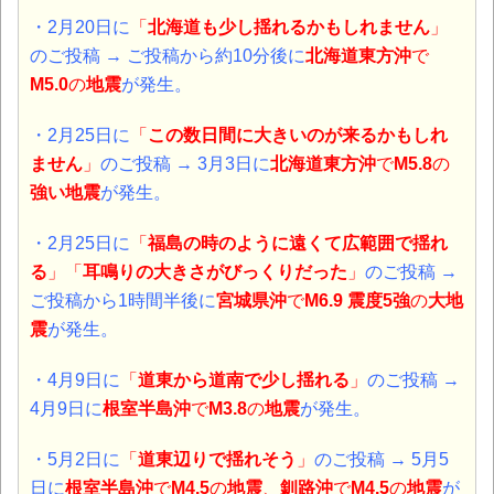
・2月20日に
「
北海道も少し揺れるかもしれません
」
のご投稿 → ご投稿から約10分後に
北海道東方沖
で
M5.0
の
地震
が発生。
・2月25日に
「
この数日間に大きいのが来るかもしれ
ません
」
のご投稿 →
3月3日に
北海道東方沖
で
M5.8
の
強い地震
が発生。
・2月25日に
「
福島の時のように遠くて広範囲で揺れ
る
」「
耳鳴りの大きさがびっくりだった
」
のご投稿 →
ご投稿から1時間半後に
宮城県沖
で
M6.9 震度5強
の
大地
震
が発生。
・4月9日に
「
道東から道南で少し揺れる
」
のご投稿 →
4月9日に
根室半島沖
で
M3.8
の
地震
が発生。
・5月2日に
「
道東辺りで揺れそう
」
のご投稿 → 5月5
日に
根室半島沖
で
M4.5
の
地震
、
釧路沖
で
M4.5
の
地震
が