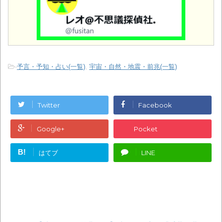
-
予言・予知・占い(一覧)
,
宇宙・自然・地震・前兆(一覧)
Twitter
Facebook
Google+
Pocket
B!
はてブ
LINE