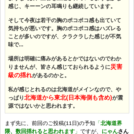
感じ、キーーンの耳鳴りも継続しています。
そして今夜は若干の胸のポコポコ感も出ていて
気持ちが悪いです。胸のポコポコ感はハズレる
ことが多いのですが、クラクラした感じが不気
味で...
場所は明確に痛みがあるとかではないのでわか
災害
りませんが、皆さん感じておられるように
級の揺れ
があるのかと。
私が感じとれるのは北海道がメインなので、や
北海道から東北(日本海側も含め)
っぱり
が震
源ではないかと思われます。
まず先に、前回のご投稿(11日)の予知
「
北海道界
隈、数回揺れると思われます
」
ですが、
にゃん
さん