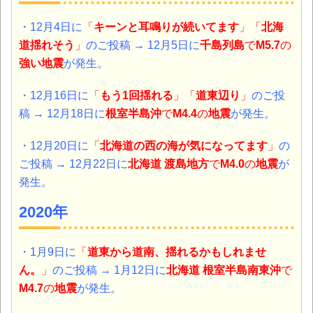
・12月4日に
「
キーン
と耳鳴りが続いてます
」「
北海
道揺れそう
」
のご投稿 → 12月5日に
千島列島
で
M5.7
の
強い地震
が発生。
・12月16日に
「
もう1回揺れる
」「
道東辺り
」
のご投
稿 → 12月18日に
根室半島沖
で
M4.4
の
地震
が発生。
・12月20日に
「
北海道の西の海が気になってます
」
の
ご投稿 → 12月22日に
北海道
渡島地方
で
M4.0
の
地震
が
発生。
2020年
・1月9日に
「
道東から道南、揺れるかもしれませ
ん。
」
のご投稿 → 1月12日に
北海道
根室半島南東沖
で
M4.7
の
地震
が発生。