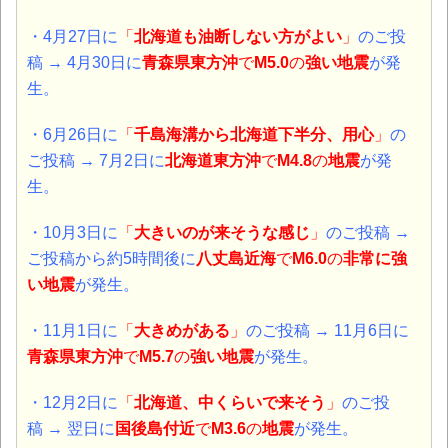
・4月27日に
「
北海道も油断しない方がよい
」
のご投
稿 → 4月30日に
青森県東方沖
で
M5.0
の
強い地震
が発
生。
・6月26日に
「
千島海溝から北海道下半分、用心
」
の
ご投稿 → 7月2日に
北海道東方沖
で
M4.8
の
地震
が発
生。
・10月3日に
「
大きいのが来そうな感じ
」
のご投稿 →
ご投稿から約5時間後に
八丈島近海
で
M6.0
の
非常に強
い
地震
が発生。
・11月1日に
「
大きめがある
」
のご投稿 →
11月6日に
青森県東方沖
で
M5.7
の
強い
地震
が発生。
・12月2日に
「
北海道、中くらいで来そう
」
のご投
稿 → 翌日に
国後島付近
で
M3.6
の
地震
が発生。