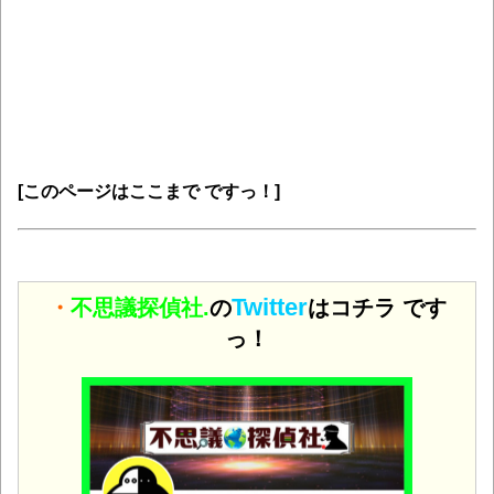
[このページはここまで ですっ！]
Twitter
・
不思議探偵社.
の
はコチラ です
っ！