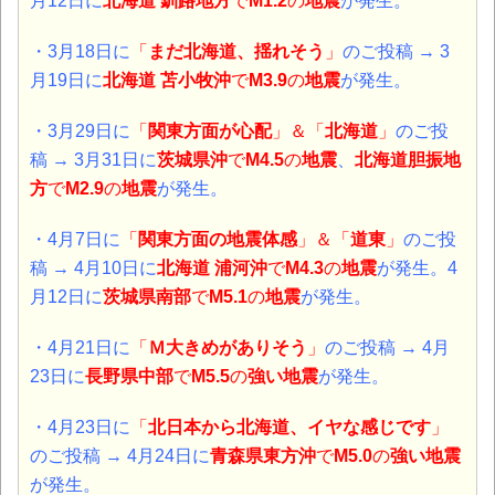
月12日に
北海道 釧路地方
で
M1.2
の
地震
が発生。
・3月18日に
「
まだ北海道、揺れそう
」
のご投稿 → 3
月19日に
北海道 苫小牧沖
で
M3.9
の
地震
が発生。
・3月29日に
「
関東方面が心配
」＆「
北海道
」
のご投
稿 → 3月31日に
茨城県沖
で
M4.5
の
地震
、
北海道胆振地
方
で
M2.9
の
地震
が発生。
・4月7日に
「
関東方面の地震体感
」＆「
道東
」
のご投
稿 → 4月10日に
北海道 浦河沖
で
M4.3
の
地震
が発生。4
月12日に
茨城県南部
で
M5.1
の
地震
が発生。
・4月21日に
「
Ｍ大きめがありそう
」
のご投稿 → 4月
23日に
長野県中部
で
M5.5
の
強い地震
が発生。
・4月23日に
「
北日本から北海道、イヤな感じです
」
のご投稿 → 4月24日に
青森県東方沖
で
M5.0
の
強い地震
が発生。