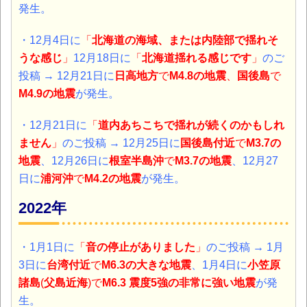
発生。
・
12月4日に
「
北海道の海域、または内陸部で揺れそ
うな感じ
」
12月18日に
「
北海道揺れる感じです
」
のご
投稿 →
12月21日に
日高地方
で
M4.8の地震
、
国後島
で
M4.9の地震
が発生。
・12月21日に
「
道内あちこちで揺れが続くのかもしれ
ません
」
のご投稿 → 12月25日に
国後島付近
で
M3.7の
地震
、12月26日に
根室半島沖
で
M3.7の地震
、12月27
日に
浦河沖
で
M4.2の地震
が発生。
2022年
・1月1日に
「
音の停止がありました
」
のご投稿 → 1月
3日に
台湾付近
で
M6.3の大きな地震
、1月4日に
小笠原
諸島
(
父島近海
)で
M6.3 震度5強の非常に強い地震
が発
生。