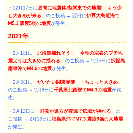
・12月17日に
眉間に地震体感
(
関東での地震
)「
もう少
し大きめが来る
」
のご投稿 → 翌日に
伊豆大島近海
で
M5.1 震度5弱
の
地震
が発生。
2021年
・2月1日に
「
北海道揺れそう
」「
今朝の宗谷のプチ地
震よりは大きめに揺れる
」
のご投稿 →
2月5日に
択捉島
南東沖
で
M4.6
の
地震
が発生。
・2月3日に
「
だいたい関東界隈
」「
ちょっと大きめ
」
のご投稿 → 2月6日に
千葉県北西部
で
M4.3
の
地震
が発
生。
・2月12日に
「
群発か遠方が震源で広域が揺れる
」
の
ご投稿 → 2月13日に
福島県沖
で
M7.3 震度6強
の
大地震
が発生。