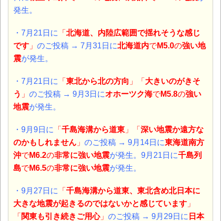
発生。
・7月21日に
「
北海道、内陸広範囲で揺れそうな感じ
です
」
のご投稿 → 7月31日に
北海道内
で
M5.0
の
強い地
震
が発生。
・7月21日に
「
東北から北の方向
」「
大きいのがきそ
う
」
のご投稿 → 9月3日に
オホーツク海
で
M5.8
の
強い
地震
が発生。
・9月9日に
「
千島海溝から道東
」「
深い地震か遠方な
のかもしれません
」
のご投稿 →
9月14日に
東海道南方
沖
で
M6.2
の
非常に強い地震
が発生。9月21日に
千島列
島
で
M6.5
の
非常に強い地震
が発生。
・9月27日に
「
千島海溝から道東、東北含め北日本に
大きな地震が起きるのではないかと感じています
」
「
関東も引き続きご用心
」
のご投稿 → 9月29日に
日本