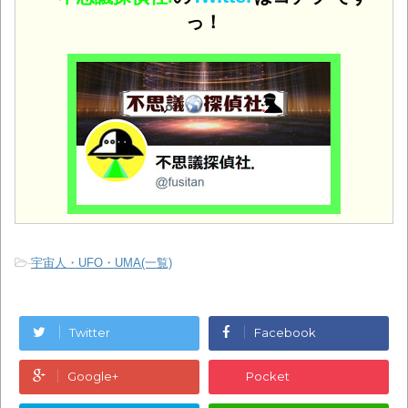
っ！
-
宇宙人・UFO・UMA(一覧)
Twitter
Facebook
Google+
Pocket