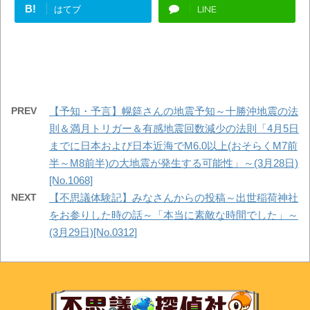
B!
はてブ
LINE
PREV
【予知・予言】幌筵さんの地震予知～十勝沖地震の法
則＆満月トリガー＆有感地震回数減少の法則「4月5日
までに日本および日本近海でM6.0以上(おそらくM7前
半～M8前半)の大地震が発生する可能性」～(3月28日)
[No.1068]
NEXT
【不思議体験記】みなさんからの投稿～出世稲荷神社
をお参りした時の話～「本当に素敵な時間でした」～
(3月29日)[No.0312]