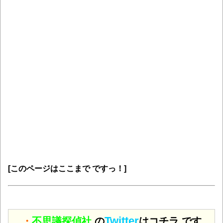
[このページはここまで ですっ！]
Twitter
・
不思議探偵社.
の
はコチラ です