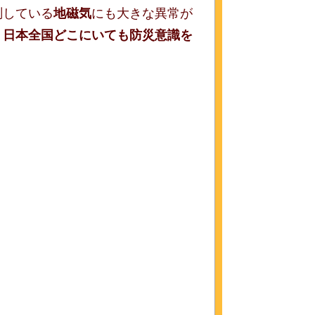
測している
地磁気
にも大きな異常が
、
日本全国どこにいても
防災意識を
。