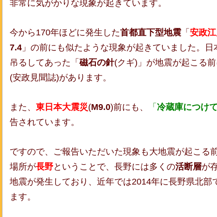
非常に気がかりな現象が起きています。
今から170年ほどに発生した
首都直下型地震
「
安政江
7.4
」の前にも似たような現象が起きていました。
日
吊るしてあった「
磁石の針
(クギ)」が地震が起こる
(安政見聞誌)があります。
また、
東日本大震災
(
M9.0
)前にも、
「
冷蔵庫につけ
告されています。
ですので、ご報告いただいた現象も大地震が起こる
場所が
長野
ということで、長野には多くの
活断層
が
地震が発生しており、近年では2014年に長野県北部
ます。