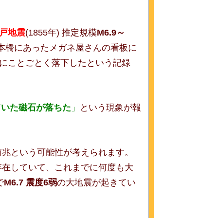
戸地震
(1855年) 推定規模
M6.9～
本橋にあったメガネ屋さんの看板に
前にことごとく落下したという記録
ていた磁石が落ちた
」
という現象が報
前兆という可能性が考えられます。
存在していて、これまでに何度も大
で
M6.7 震度6弱
の大地震が起きてい