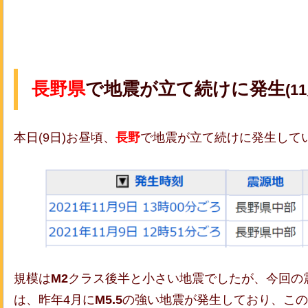
長野県
で地震が立て続けに発生
(1
本日(9日)お昼頃、
長野
で地震が立て続けに発生して
規模は
M2
クラス後半と小さい地震でしたが、今回の
は、昨年4月に
M5.5
の強い地震が発生しており、この