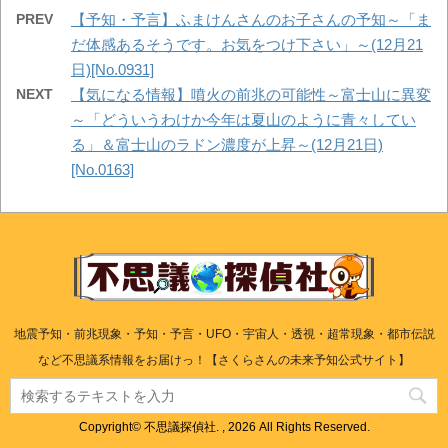
PREV
【予知・予言】ふまけんさんのお子さんの予知～「ま
だ体感あるそうです。お気をつけ下さい」～(12月21
日)[No.0931]
NEXT
【気になる情報】噴火の前兆の可能性～富士山に異変
～「どういうわけか今年は夏山のように青々してい
る」＆富士山のラドン濃度が上昇～(12月21日)
[No.0163]
地震予知・前兆現象・予知・予言・UFO・宇宙人・透視・超常現象・都市伝説
など不思議系情報をお届けっ！【さくらさんの未来予知公式サイト】
Copyright© 不思議探偵社. , 2026 All Rights Reserved.