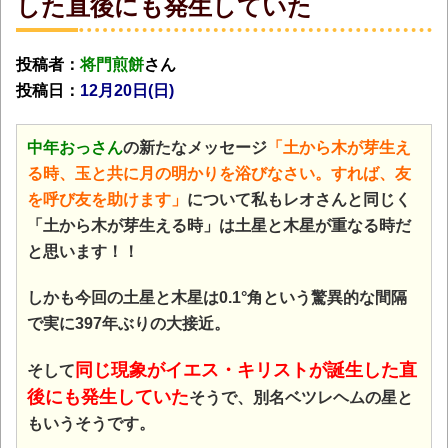
した直後にも発生していた
投稿者：
将門煎餅
さん
投稿日：
12月20日(日
)
中年おっさん
の新たなメッセージ
「土から木が芽生え
る時、玉と共に月の明かりを浴びなさい。すれば、友
を呼び友を助けます」
について私もレオさんと同じく
「土から木が芽生える時」は土星と木星が重なる時だ
と思います！！
しかも今回の土星と木星は0.1°角という驚異的な間隔
で実に397年ぶりの大接近。
同じ現象がイエス・キリストが誕生した直
そして
後にも発生していた
そうで、別名ベツレヘムの星と
もいうそうです。