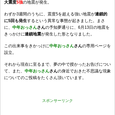
大震度
5強
の地震が発生。
わずか3週間のうちに、震度5を超える強い地震が
連鎖的
に5回も発生
するという異常な事態が起きました。まさ
に、
中年おっさん
さん
の予知夢通りに、6月13日の地震を
きっかけに
連鎖地震
が発生した形となりました。
この出来事をきかっけに
中年おっさん
さん
の専用ページを
設立。
それから現在に至るまで、夢の中で授かったお告げについ
て、また、
中年おっさん
さん
の身近でおきた不思議な現象
についてのご投稿をたくさん頂いています。
スポンサーリンク