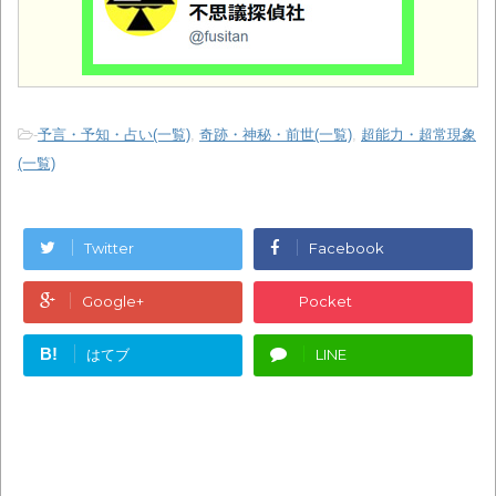
-
予言・予知・占い(一覧)
,
奇跡・神秘・前世(一覧)
,
超能力・超常現象
(一覧)
Twitter
Facebook
Google+
Pocket
B!
はてブ
LINE