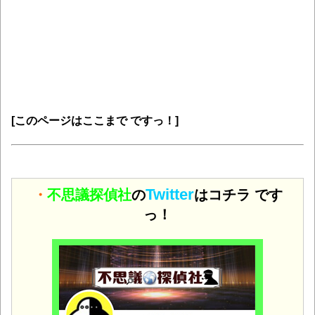
[このページはここまで ですっ！]
Twitter
・
不思議探偵社
の
はコチラ です
っ！