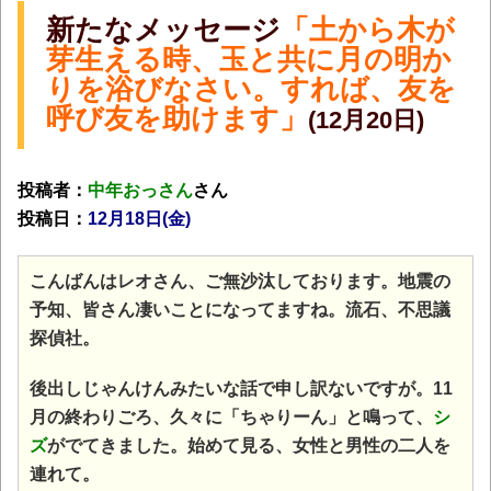
新たなメッセージ
「土から木が
芽生える時、玉と共に月の明か
りを浴びなさい。すれば、友を
呼び友を助けます」
(12月20日)
投稿者：
中年おっさん
さん
投稿日：
12月18日(金
)
こんばんはレオさん、ご無沙汰しております。地震の
予知、皆さん凄いことになってますね。流石、不思議
探偵社。
後出しじゃんけんみたいな話で申し訳ないですが。11
月の終わりごろ、久々に「ちゃりーん」と鳴って、
シ
ズ
がでてきました。
始めて見る、女性と男性の二人を
連れて。