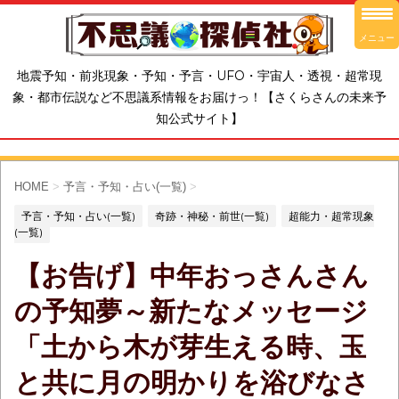
メニュー
地震予知・前兆現象・予知・予言・UFO・宇宙人・透視・超常現
象・都市伝説など不思議系情報をお届けっ！【さくらさんの未来予
知公式サイト】
HOME
>
予言・予知・占い(一覧)
>
予言・予知・占い(一覧)
奇跡・神秘・前世(一覧)
超能力・超常現象
(一覧)
【お告げ】中年おっさんさん
の予知夢～新たなメッセージ
「土から木が芽生える時、玉
と共に月の明かりを浴びなさ