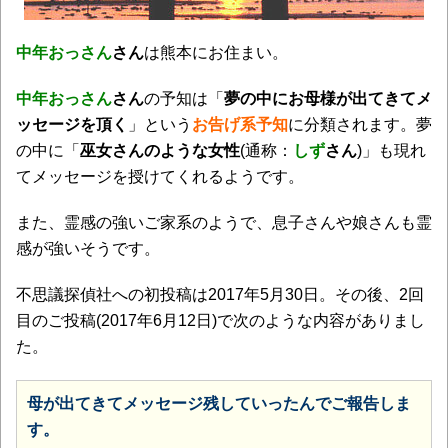
中年おっさん
さん
は熊本にお住まい。
中年おっさん
さん
の予知は「
夢の中にお母様が出てきてメ
ッセージを頂く
」という
お告げ系予知
に分類されます。夢
の中に「
巫女さんのような女性
(通称：
しず
さん
)」も現れ
てメッセージを授けてくれるようです。
また、霊感の強いご家系のようで、息子さんや娘さんも霊
感が強いそうです。
不思議探偵社への初投稿は2017年5月30日。その後、2回
目のご投稿(2017年6月12日)で次のような内容がありまし
た。
母が出てきてメッセージ残していったんでご報告しま
す。