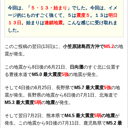
今回は、「
５・１３・始まり
」でした。今回は、イメ
ージ的にものすごく強くて、５は
震度５
。１３は
明日
１３日
。始まりは
連鎖地震
。こんな感じに受け取れま
した。
このご投稿の翌日(13日)に、
小笠原諸島西方沖で
M5.2
の地
震が発生。
この地震から8日後の6月21日、
日向灘
のすぐ北に位置す
る豊後水道で
M5.0 最大震度
5強
の地震が発生。
そして4日後の6月25日、長野県で
M5.7 最大震度
5強
の地
震が発生。長野県の地震から6日後の7月1日、北海道で
M5.3 最大震度
5弱
の
地震
が発生。
そして翌日7月2日、熊本県で
M4.5 最大
震度
5弱
の地震
が
発生。この地震から9日後の7月11日、鹿児島県で
M5.2 最