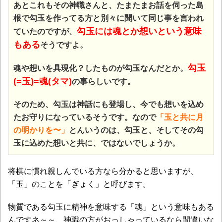
あとこれもその神職さんと、たまたまお話を伺った島
根で勾玉を作ってる方と別々に聞いて同じ事を言われ
勾玉には魂とか想いという意味
ていたのですが、
もある
そうですよ。
勾玉
魂や想いを具現化？したものが勾玉なんだとか。
(=玉)=魂(タマ)
の事らしいです。
そのため、勾玉は神話にも登場し、今でも想いを込め
たお守りになっているそうです。なので
「玉と共に月
の明かりを〜」
とんいうのは、勾玉と、そしてその勾
玉に込めた想いと共に、ではないでしょうか。
将棋に慣れ親しんでいる方なら分かると思いますが、
「玉」のことを「ぎょく」と呼びます。
物質である勾玉に精神を意味する「魂」という意味もある
んですネ～～、神職の方がおっしゃっているなら間違いな