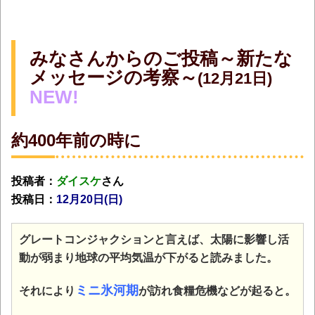
みなさんからのご投稿～新たな
メッセージの考察～
(12月21日)
NEW!
約400年前の時に
投稿者：
ダイスケ
さん
投稿日：
12月20日(日
)
グレートコンジャクションと言えば、太陽に影響し活
動が弱まり地球の平均気温が下がると読みました。
ミニ氷河期
そ
れにより
が訪れ食糧危機などが起ると。