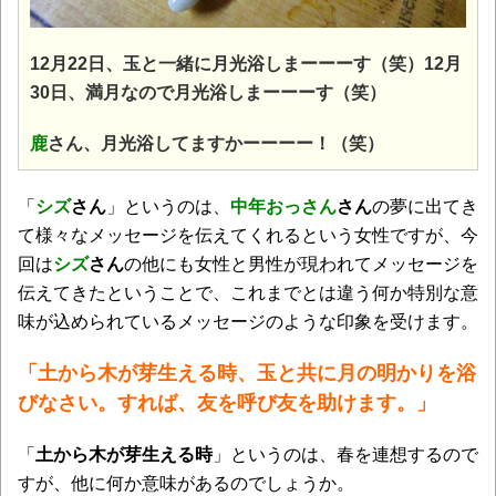
12月22日、玉と一緒に月光浴しまーーーす（笑）12月
30日、満月なので月光浴しまーーーす（笑）
鹿
さん、月光浴してますかーーーー！（笑）
「
シズ
さん
」というのは、
中年おっさん
さん
の夢に出てき
て様々なメッセージを伝えてくれるという女性ですが、今
回は
シズ
さん
の他にも女性と男性が現われてメッセージを
伝えてきたということで、これまでとは違う何か特別な意
味が込められているメッセージのような印象を受けます。
「土から木が芽生える時、玉と共に月の明かりを浴
びなさい。すれば、友を呼び友を助けます。」
「
土から木が芽生える時
」というのは、春を連想するので
すが、他に何か意味があるのでしょうか。