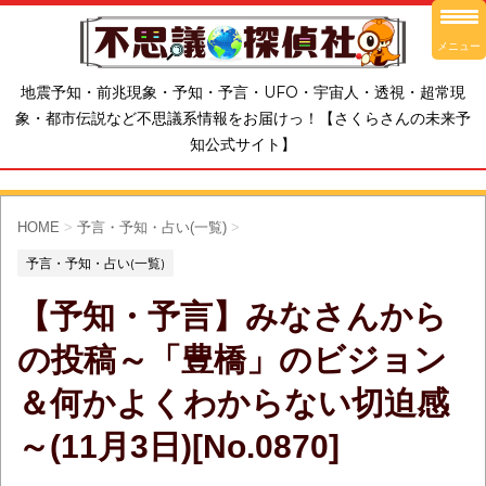
メニュー
地震予知・前兆現象・予知・予言・UFO・宇宙人・透視・超常現
象・都市伝説など不思議系情報をお届けっ！【さくらさんの未来予
知公式サイト】
HOME
>
予言・予知・占い(一覧)
>
予言・予知・占い(一覧)
【予知・予言】みなさんから
の投稿～「豊橋」のビジョン
＆何かよくわからない切迫感
～(11月3日)[No.0870]