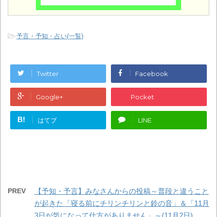
-
予言・予知・占い(一覧)
Twitter
Facebook
Google+
Pocket
B!
はてブ
LINE
PREV
【予知・予言】みなさんからの投稿～普段と違うこと
が起きた「寝る前にチリンチリンと鈴の音」＆「11月
3日が気になって仕方がありません」～(11月2日)