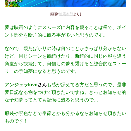
[画像:
地震本部
より]
夢
は映画のようにスムーズに内容を観ることは稀で、ポイ
ント部分を断片的に観る事が多いと思うのです。
なので、観たばかりの時は何のことかさっぱり分からない
けど、同じシーンを観続けたり、断続的に同じ内容を違う
角度から観続けて、何個もの夢を繋げると総合的なストー
リーの予知夢になると思うのです。
アンジェラlove
さん
も感が冴えてる方だと思うので、是非
夢日記なる物をつけて頂きたいですね。き
っとお知らせ的
な予知夢ってとても記憶に残ると思うので…
服装や景色などで季節とかも分かるならお知らせ頂きたい
ものです！