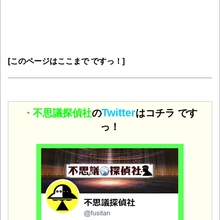
[このページはここまで ですっ！]
Twitter
・
不思議探偵社
の
はコチラ です
っ！