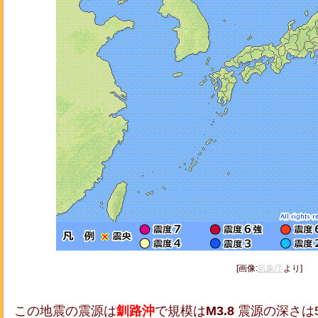
[画像:
気象庁
より]
この地震の震源は
釧路沖
で規模は
M3.8
震源の深さは5