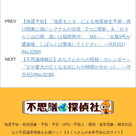
PREV
【地震予知】「強震モニタ」による地震発生予測～再
び関東に強いシグナルが出現「2つに増加」＆「おそ
らく山口県。或いは福岡県沖」「M5～」「台風9号が
通過後、しばらくは警戒してください」～(9月2日)
[No.0290]
NEXT
【不思議体験記】みなさんからの投稿～カレンダー～
「父や愛犬の亡くなる日にちや時間が分かった」～(9
月4日)[No.0236]
地震予知・前兆現象・予知・予言・UFO・宇宙人・透視・超常現象・都市伝説
など不思議系情報をお届けっ！【さくらさんの未来予知公式サイト】