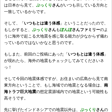
は日本から見て、
ぷっくり
さん
がいつも示している方向と
一致しているからです。
そして、「
いつもとは違う体感
」ということだったので、
もしかすると、
ぷっくり
さん
も
ぽんぽ
さんファミリー
のよ
うに海外で起こる大地震を感じ取る能力が少なからず備わ
っているのではないかなと思うのです。
もしまた、前回のご投稿にあった「
いつもとは違う体感
」
が現れたら、海外の地震もチェックしてみてくださいネ
っ！
そして今回の地震体感ですが、お住まいの広島から見て南
東方向ということで、もし海域での地震となる場合は、
南
海トラフ巨大地震
の想定震源域内での地震という可能性も
高そうです。
先に挙げたインドネシアでの地震以外は、
ぷっくり
さん
の