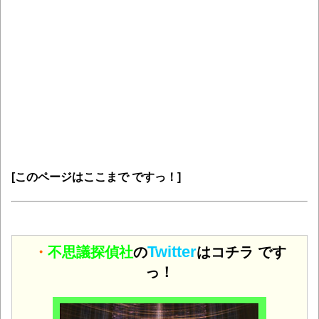
[このページはここまで ですっ！]
Twitter
・
不思議探偵社
の
はコチラ です
っ！