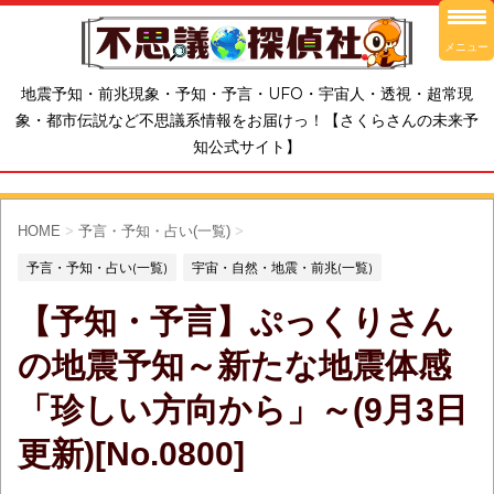
メニュー
地震予知・前兆現象・予知・予言・UFO・宇宙人・透視・超常現
象・都市伝説など不思議系情報をお届けっ！【さくらさんの未来予
知公式サイト】
HOME
>
予言・予知・占い(一覧)
>
予言・予知・占い(一覧)
宇宙・自然・地震・前兆(一覧)
【予知・予言】ぷっくりさん
の地震予知～新たな地震体感
「珍しい方向から」～(9月3日
更新)[No.0800]