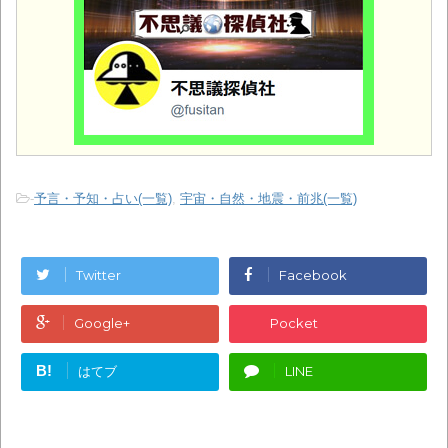
-
予言・予知・占い(一覧)
,
宇宙・自然・地震・前兆(一覧)
Twitter
Facebook
Google+
Pocket
B!
はてブ
LINE