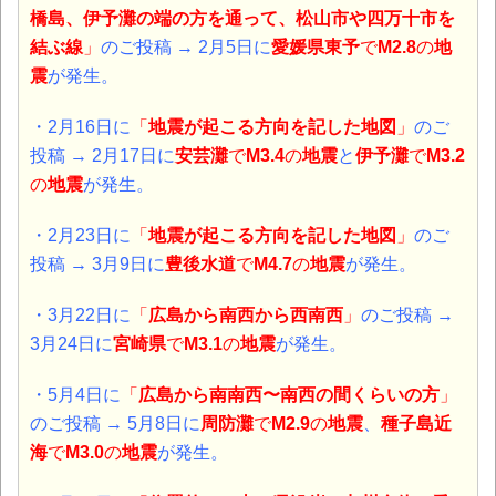
橋島、伊予灘の端の方を通って、松山市や四万十市を
結ぶ線
」
のご投稿 → 2月5日に
愛媛県東予
で
M2.8
の
地
震
が発生。
・2月16日に
「
地震が起こる方向を記した地図
」
のご
投稿 → 2月17日に
安芸灘
で
M3.4
の
地震
と
伊予灘
で
M3.2
の
地震
が
発生。
・2月23日に
「
地震が起こる方向を記した地図
」
のご
投稿 → 3月9日に
豊後水道
で
M4.7
の
地震
が
発生。
・3月22日に
「
広島から南西から西南西
」
のご投稿 →
3月24日に
宮崎県
で
M3.1
の
地震
が
発生。
・5月4日に
「
広島から
南南西〜南西の間くらいの方
」
のご投稿 → 5月8日に
周防灘
で
M2.9
の
地震
、
種子島近
海
で
M3.0
の
地震
が
発生。