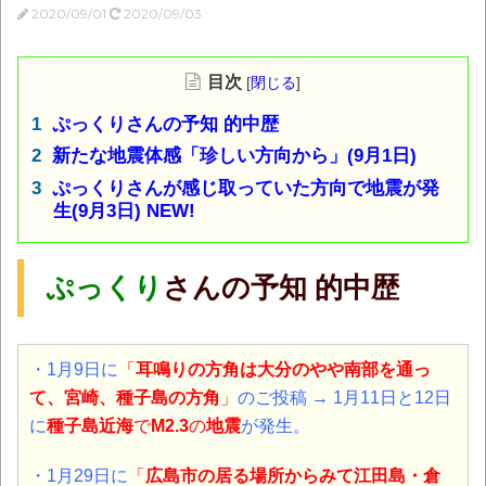
2020/09/01
2020/09/03
目次
[
閉じる
]
ぷっくりさんの予知 的中歴
新たな地震体感「珍しい方向から」(9月1日)
ぷっくりさんが感じ取っていた方向で地震が発
生(9月3日) NEW!
ぷっくり
さんの予知 的中歴
・1月9日に
「
耳鳴りの方角は大分のやや南部を通っ
て、宮崎、種子島の方角
」
のご投稿 → 1月11日と12日
に
種子島近海
で
M2.3
の
地震
が発生。
・1月29日に
「
広島市の居る場所からみて江田島・倉