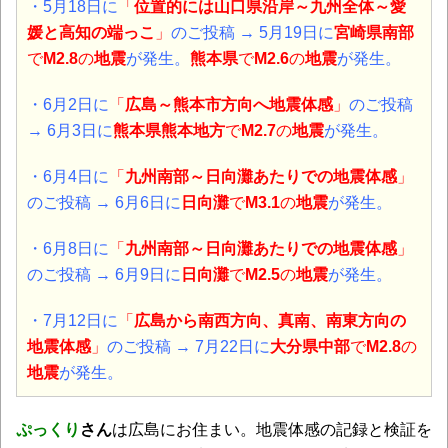
・5月18日に
「
位置的には山口県沿岸～九州全体～愛
媛と高知の端っこ
」
のご投稿 → 5月19日に
宮崎県南部
で
M2.8
の
地震
が
発生。
熊本県
で
M2.6
の
地震
が発生。
・6月2日に
「
広島～熊本市方向へ地震体感
」
のご投稿
→ 6月3日に
熊本県熊本地方
で
M2.7
の
地震
が
発生。
・6月4日に
「
九州南部～日向灘あたりでの地震体感
」
のご投稿 → 6月6日に
日向灘
で
M3.1
の
地震
が
発生。
・6月8日に
「
九州南部～日向灘あたりでの地震体感
」
のご投稿 → 6月9日に
日向灘
で
M2.5
の
地震
が
発生。
・7月12日に
「
広島から南西方向、真南、南東方向
の
地震体感
」
のご投稿 → 7月22日に
大分県中部
で
M2.8
の
地震
が
発生。
ぷっくり
さん
は広島にお住まい。地震体感の記録と検証を