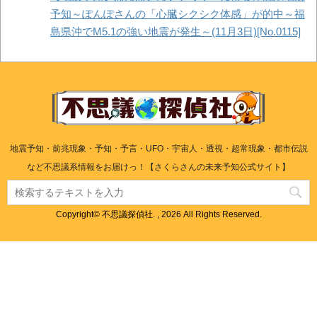
予知～ぽんぽさんの「心臓シクシク体感」が的中～福
島県沖でM5.1の強い地震が発生～(11月3日)[No.0115]
地震予知・前兆現象・予知・予言・UFO・宇宙人・透視・超常現象・都市伝説
など不思議系情報をお届けっ！【さくらさんの未来予知公式サイト】
Copyright© 不思議探偵社. , 2026 All Rights Reserved.