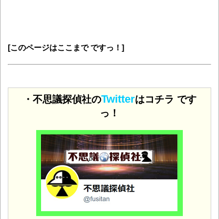
[このページはここまで ですっ！]
Twitter
・不思議探偵社の
はコチラ です
っ！