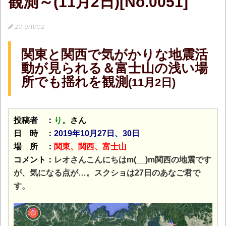
観測～(11月2日)[No.0051]
2019/11/02
関東と関西で気がかりな地震活
動が見られる＆富士山の浅い場
所でも揺れを観測
(11月2日)
投稿者 ：
り。
さん
日 時 ：
2019年10月27日、30日
場 所 ：
関東、関西、富士山
コメント：
レオさんこんにちはm(__)m関西の地震です
が、気になる点が…。スクショは27日のあなご君で
す。