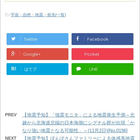
-
宇宙・自然・地震・前兆(一覧)
Twitter
Facebook
Google+
Pocket
B!
はてブ
LINE
PREV
【地震予知】「強震モニタ」による地震発生予測～北
越から北海道北端の日本海側にシグナル群が出現「か
なり強い地震となる可能性」～(11月2日)[No.0196]
NEXT
【地震予知】ぽんぽさんファミリーによる体感系地震