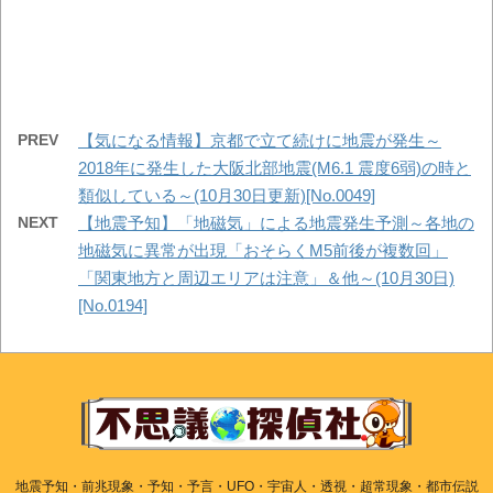
PREV
【気になる情報】京都で立て続けに地震が発生～
2018年に発生した大阪北部地震(M6.1 震度6弱)の時と
類似している～(10月30日更新)[No.0049]
NEXT
【地震予知】「地磁気」による地震発生予測～各地の
地磁気に異常が出現「おそらくM5前後が複数回」
「関東地方と周辺エリアは注意」＆他～(10月30日)
[No.0194]
地震予知・前兆現象・予知・予言・UFO・宇宙人・透視・超常現象・都市伝説