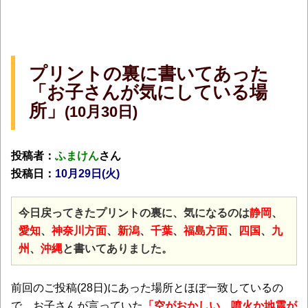
プリントの裏に書いてあった
「お子さんが気にしている場
所」
(10月30
日)
投稿者：
ふまけん
さん
投稿日：
10月29日(火)
今日戻ってきたプリントの裏に、気になるのは
静岡
、
愛知
、
神奈川方面
、
新潟
、
千葉
、
福島方面
、
四国
、
九
州
、
沖縄
と書いてありました。
前回のご投稿(28日)にあった場所とほぼ一致しているの
で、お子さんが言っていた
「空がおかしい、噴火か地震が