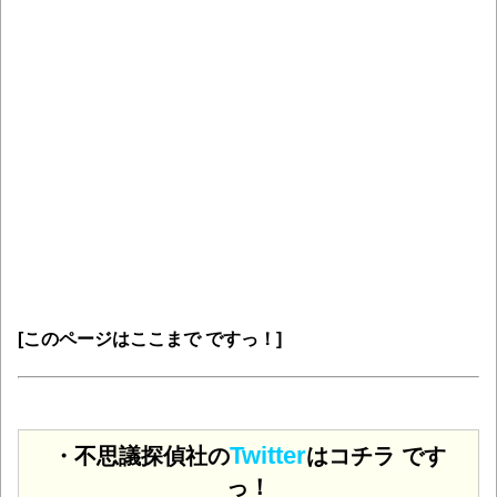
[このページはここまで ですっ！]
Twitter
・不思議探偵社の
はコチラ です
っ！