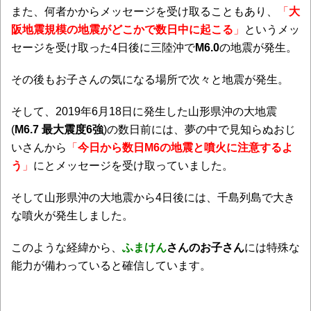
また、何者かからメッセージを受け取ることもあり、
「
大
阪地震規模の地震がどこかで数日中に起こる
」
というメッ
セージを受け取った4日後に三陸沖で
M6.0
の地震が発生。
その後もお子さんの気になる場所で次々と地震が発生。
そして、2019年6月18日に発生した山形県沖の大地震
(
M6.7 最大震度6強
)の数日前には、夢の中で見知らぬおじ
いさんから
「
今日から数日M6の地震と噴火に注意するよ
う
」
にとメッセージを受け取っていました。
そして山形県沖の大地震から4日後には、千島列島で大き
な噴火が発生しました。
このような経緯から、
ふまけん
さんのお子さん
には特殊な
能力が備わっていると確信しています。