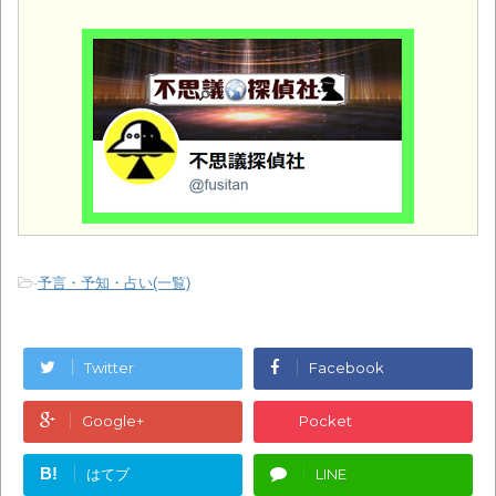
-
予言・予知・占い(一覧)
Twitter
Facebook
Google+
Pocket
B!
はてブ
LINE