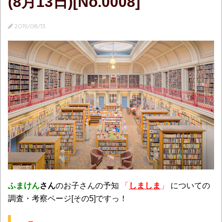
(8月13日)[No.0008]
2019/08/13
ふまけん
さん
のお子さんの予知
「
しましま
」
についての
調査・考察ページ[その5]ですっ！