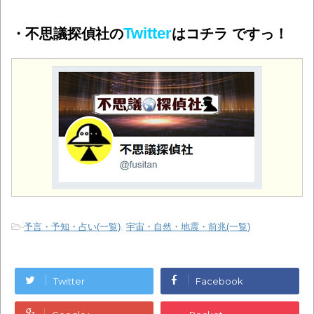
Twitter
・不思議探偵社の
はコチラ ですっ！
-
予言・予知・占い(一覧)
,
宇宙・自然・地震・前兆(一覧)
Twitter
Facebook