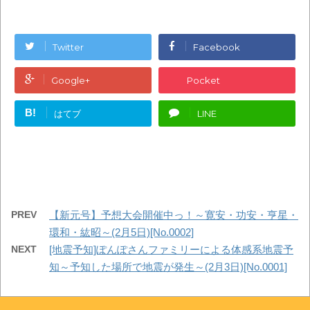
Twitter
Facebook
Google+
Pocket
B!
はてブ
LINE
PREV
【新元号】予想大会開催中っ！～寛安・功安・亨星・
環和・紘昭～(2月5日)[No.0002]
NEXT
[地震予知]ぽんぽさんファミリーによる体感系地震予
知～予知した場所で地震が発生～(2月3日)[No.0001]