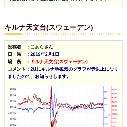
キルナ天文台(スウェーデン)
投稿者 ：
こあら
さん
日 時 ：
2019年2月1日
場 所 ：
キルナ天文台(スウェーデン)
コメント：
2/1にキルナ地磁気のグラフが赤以上になり
ましたので、お知らせします。