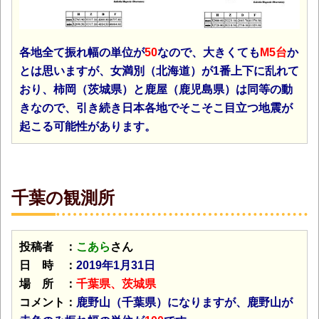
各地全て振れ幅の単位が
50
なので、大きくても
M5台
か
とは思いますが、女満別（北海道）が1番上下に乱れて
おり、柿岡（茨城県）と鹿屋（鹿児島県）は同等の動
きなので、引き続き日本各地でそこそこ目立つ地震が
起こる可能性があります。
千葉の観測所
投稿者 ：
こあら
さん
日 時 ：
2019年1月31日
場 所 ：
千葉県、茨城県
コメント：
鹿野山（千葉県）になりますが、鹿野山が