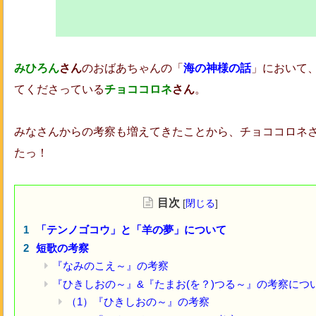
みひろん
さん
のおばあちゃんの「
海の神様の話
」において
てくださっている
チョココロネ
さん
。
みなさんからの考察も増えてきたことから、チョココロネ
たっ！
目次
[
閉じる
]
「テンノゴコウ」と「羊の夢」について
短歌の考察
『なみのこえ～』の考察
『ひきしおの～』&『たまお(を？)つる～』の考察につ
（1）『ひきしおの～』の考察