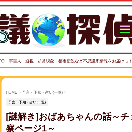
FO・宇宙人・透視・超常現象・都市伝説など不思議系情報をお届けっ
HOME
>
予言・予知・占い(一覧)
>
予言・予知・占い(一覧)
[謎解き]おばあちゃんの話～
察ページ1～