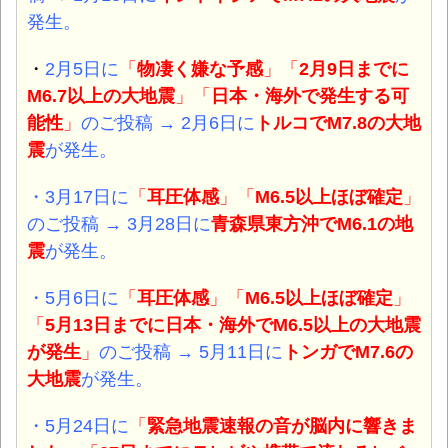
発生。
・
2月5日に
「
物凄く嫌な予感
」「
2月9日までに
M6.7以上の大地震
」「
日本・海外で発生する可
能性
」
のご投稿 → 2月6日に
トルコで
M7.8の大地
震
が発生。
・3月17日に
「
耳圧体感
」「
M6.5以上ほぼ確定
」
のご投稿 → 3月28日に
青森県東方沖
で
M6.1の地
震
が発生。
・5月6日に
「
耳圧体感
」「
M6.5以上ほぼ確定
」
「
5月13日までに日本・海外でM6.5以上の大地震
が発生
」
のご投稿 → 5月11日に
トンガ
で
M7.6の
大地震
が発生。
・5月24日に
「
緊急地震速報の音が脳内に響きま