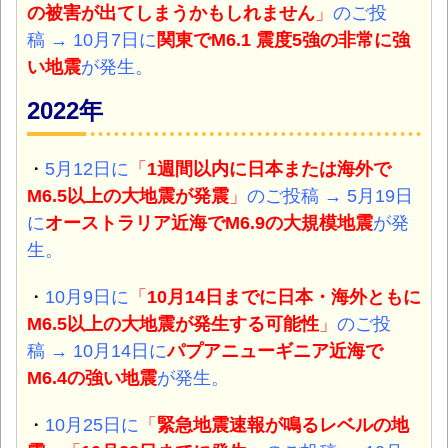
の被害が出てしまうかもしれません
」
のご投
稿
→ 10月7日に
関東
でM6.1 震度5強の非常に強
い地震
が発生。
2022年
・
5月12日に
「
1週間以内に日本または海外で
M6.5以上の大地震が発震
」
のご投稿
→ 5月19日
に
オーストラリア近海で
M6.9の大規模地震
が発
生。
・
10月9日に
「
10月14日までに日本・海外ともに
M6.5以上の大地震が発生する可能性
」
のご投
稿
→ 10月14日に
パプアニューギニア近海で
M6.4の強い
地震
が発生。
・
10月25日に
「
緊急地震速報が鳴るレベルの地