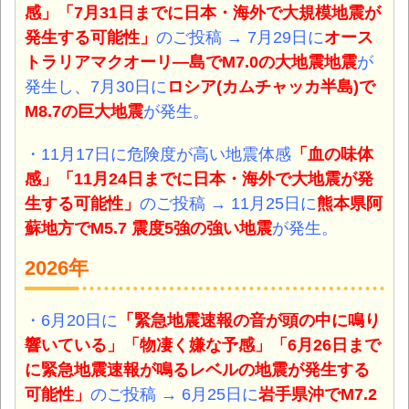
感」「7月31日までに日本・海外で大規模地震が
発生する可能性」
のご投稿 → 7月29日に
オース
トラリアマクオーリ―島
で
M7.0
の大地震地震
が
発生し、7月30日に
ロシア(カムチャッカ半島)
で
M8.7
の巨大地震
が発生。
・11月17日に危険度が高い地震体感
「血の味体
感」「11月24日までに日本・海外で大地震が発
生する可能性」
のご投稿 → 11月25日に
熊本県阿
蘇地方でM5.7 震度5強の強い地震
が発生。
2026年
・6月20日に
「緊急地震速報の音が頭の中に鳴り
響いている」「物凄く嫌な予感」「6月26日まで
に緊急地震速報が鳴るレベルの地震が発生する
可能性」
のご投稿 → 6月25日に
岩手県沖でM7.2