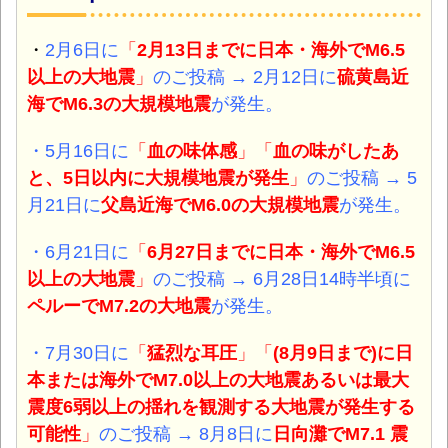
・
2月6日に
「
2月13日までに日本・海外でM6.5
以上の大地震
」
のご投稿 → 2月12日に
硫黄島近
海で
M6.3の大規模地震
が発生。
・5月16日に
「
血の味体感
」「
血の味がしたあ
と、5日以内に大規模地震が発生
」
のご投稿 → 5
月21日に
父島近海で
M6.0の大規模地震
が発生。
・6月21日に
「
6月27日までに日本・海外でM6.5
以上の大地震
」
のご投稿 → 6月28日14時半頃
に
ペルーで
M7.2の大地震
が発生。
・7月30日に
「
猛烈な耳圧
」「
(8月9日まで)に日
本または海外でM7.0以上の大地震あるいは最大
震度6弱以上の揺れを観測する大地震が発生する
可能性
」
のご投稿 → 8月8日に
日向灘で
M7.1 震