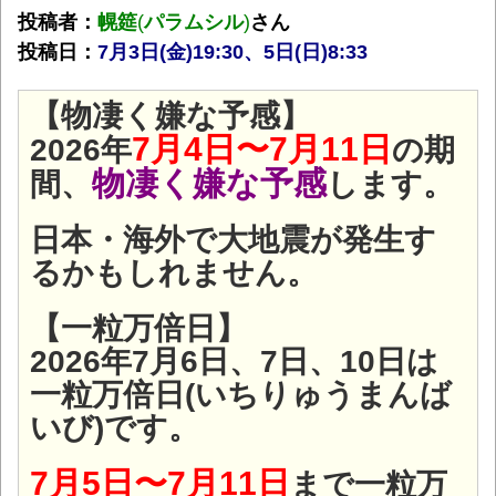
投稿者：
幌筵
(
パラムシル
)
さん
投稿日：
7月3
日(金)19:30、5日(日)8:33
【物凄く嫌な予感】
7月4日〜7月11日
2026年
の期
物凄く嫌な予感
間、
します。
日本・海外で大地震が発生す
るかもしれません。
【一粒万倍日】
2026年7月6日、7日、10日は
一粒万倍日(いちりゅうまんば
いび)です。
7月5日〜7月11日
まで一粒万