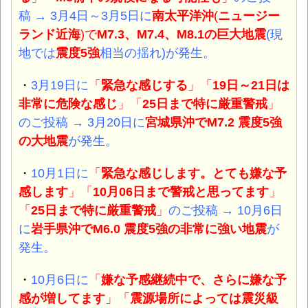
稿
→ 3月4日～3月5日に
南太平洋沖
(
ニュージー
ランド近海
)
で
M7.3、M7.4、M8.1
の巨大
地震
(現
地では
震度5強
相当の揺れ)が発生。
・
3月19日に
「
緊急な感じする
」「
19日～21日は
非常に危険な感じ
」「
25日まで特に厳重警戒
」
のご投稿
→ 3月20日に
宮城県沖でM7.2 震度5強
の大地震
が発生。
・
10月1日に
「
緊急な感じします。とても嫌な予
感します
」「
10月06日まで警戒と思ってます
」
「
25日まで特に厳重警戒
」
のご投稿
→ 10月6日
に
岩手県沖でM6.0 震度5強の非常に強い
地震
が
発生。
・
10月6日に
「
嫌な予感継続中で、さらに嫌な予
感が増してます
」「
震源場所によっては震災級