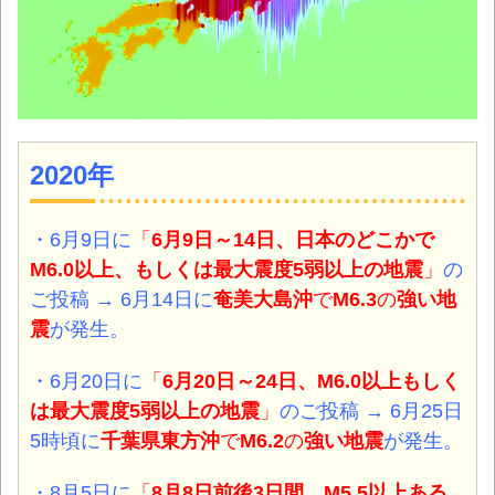
2020年
・6月9日に
「
6月9日～14日、日本のどこかで
M6.0以上、もしくは最大震度5弱以上の地震
」
の
ご投稿 → 6月14日に
奄美大島沖
で
M6.3
の
強い地
震
が発生。
・6月20日に
「
6月20日～24日、M6.0以上もしく
は最大震度5弱以上の地震
」
のご投稿 → 6月25日
5時頃に
千葉県東方沖
で
M6.2
の
強い地震
が発生。
・8月5日に
「
8月8日前後3日間、M5.5以上ある