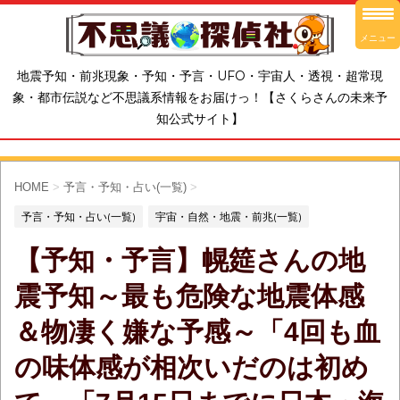
メニュー
地震予知・前兆現象・予知・予言・UFO・宇宙人・透視・超常現
象・都市伝説など不思議系情報をお届けっ！【さくらさんの未来予
知公式サイト】
HOME
>
予言・予知・占い(一覧)
>
予言・予知・占い(一覧)
宇宙・自然・地震・前兆(一覧)
【予知・予言】幌筵さんの地
震予知～最も危険な地震体感
＆物凄く嫌な予感～「4回も血
の味体感が相次いだのは初め