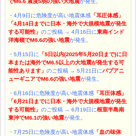
で
M6.6 震度5弱
の強い大地震
が発生。
・4月9日に危険度が高い地震体感
「耳圧体感
」
「4月14日までに日本・海外で大規模地震が発生
する可能性」
のご投稿 → 4月16日に
東南インド
洋海嶺
で
M6.6
の強い地震
が発生。
・5月15日に
「5日以内(2025年5月20日まで)に日
本または海外でM6.5以上の大地震が発生する可
能性あります」
のご投稿 →
5月21日に
パプアニ
ューギニア
で
M6.6
の強い地震
が発生。
・6月16日に危険度が高い地震体感
「耳圧体感
」
「6月21日までに日本・海外で大規模地震が発生
する可能性」
のご投稿 → 6月19日に
根室半島南
東沖
で
M6.1
の強い地震
が発生。
・7月25日に危険度が高い地震体感
「血の味体