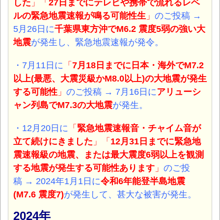
した
」「
27日までにテレビや携帯で流れるレベ
ルの緊急地震速報が鳴る可能性
生
」
のご投稿 →
5月26日に
千葉県東方沖
で
M6.2 震度5弱の強い大
地震
が発生し、緊急地震速報が発令。
・7月11日に
「
7月18日までに日本・海外でM7.2
以上(最悪、大震災級かM8.0以上)の大地震が発生
する可能性
」
のご投稿 → 7月16日に
アリューシ
ャン列島
で
M7.3の大地震
が発生。
・12月20日に
「
緊急地震速報音・チャイム音が
立て続けにきました
」「
12月31日までに緊急地
震速報級の地震、または最大震度6弱以上を観測
する地震が発生する可能性あります
」
のご投
稿 → 2024年1月1日に
令和6年能登半島地震
(M7.6 震度7)
が発生して、甚大な被害が発生。
2024年