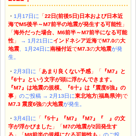
・
1月17日に
「
22日(前後5日)日本および日本近
海でM5後半～M7前半の地震が発生する可能性
」
「
海外だった場合、M6前半～M7前半になる可能
性
」
→ 1月21日に
インドネシア近海
で
M7.0
の
大
地震
、1月24日に
南極付近
で
M7.3
の
大地震
が発
生。
・
2月3日に
「
あまり良くない予感
」「
『M7』
と
『6十』
という文字が頭に浮かんできます。
『M7』は地震の規模、『6十』は『震度6強』の
事
」
のご投稿
→ 2月13日に
東北地方
(
福島県沖
)
で
M7.3 震度6強
の
大地震
が発生。
・
3月4日に
「
『5十』『M7』『M7』『 』の文
字が浮かびました
」「
M7の地震が2回発生す
る
」「
M8前半の規模になる可能性
も
」
のご投