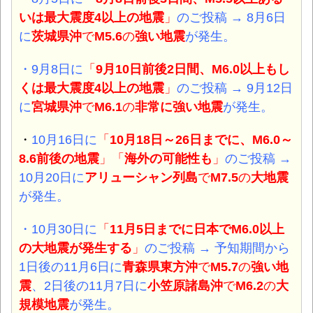
いは最大震度4以上の地震
」
のご投稿 → 8月6日
に
茨城県沖
で
M5.6
の
強い地震
が発生。
・9月8日に
「
9月10日前後2日間、M6.0以上もし
くは最大震度4以上の地震
」
のご投稿 → 9月12日
に
宮城県沖
で
M6.1
の
非常に
強い地震
が発生。
・
10月16日に
「
10月18日～26日までに、M6.0～
8.6前後の地震
」「
海外の可能性も
」
のご投稿 →
10月20日に
アリューシャン列島
で
M7.5
の
大地震
が発生。
・10月30日に
「
11月5日までに日本でM6.0以上
の大地震が発生する
」
のご投稿 → 予知期間から
1日後の11月6日に
青森県東方沖
で
M5.7
の
強い地
震
、2日後の
11月7日に
小笠原諸島沖
で
M6.2
の
大
規模地震
が発生。