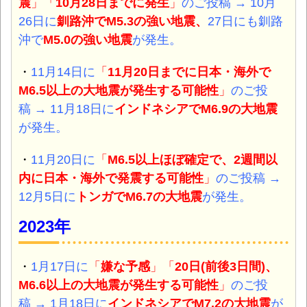
震
」「
10月28日までに発生
」
のご投稿
→ 10月
26日に
釧路沖で
M5.3の強い
地震、
27日にも
釧路
沖で
M5.0の強い地震
が発生。
・
11月14日に
「
11月20日までに日本・海外で
M6.5以上の大地震が発生する可能性
」
のご投
稿
→ 11月18日に
インドネシアで
M6.9の大地震
が発生。
・
11月20日に
「
M6.5以上ほぼ確定で、2週間以
内に日本・海外で発震する可能性
」
のご投稿
→
12月5日に
トンガで
M6.7の大地震
が発生。
2023年
・
1月17日に
「
嫌な予感
」「
20日(前後3日間)、
M6.6以上の大地震が発生する可能性
」
のご投
稿 → 1月18日に
インドネシアで
M7.2の大地震
が