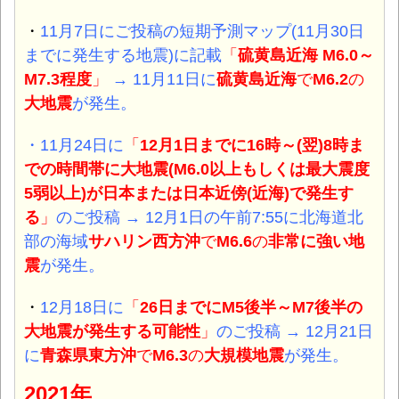
・
11月7日にご投稿の短期予測マップ(11月30日
までに発生する地震)に記載
「
硫黄島近海 M6.0～
M7.3程度
」
→ 11月11日に
硫黄島近海
で
M6.2
の
大地震
が発生。
・11月24日に
「
12月1日までに16時～(翌)8時ま
での時間帯に大地震(M6.0以上もしくは最大震度
5弱以上)が日本または日本近傍(近海)で発生す
る
」
のご投稿 → 12月1日の午前7:55に北海道北
部の海域
サハリン西方沖
で
M6.6
の
非常に
強い地
震
が発生。
・
12月18日に
「
26日までにM5後半～M7後半の
大地震が発生する可能性
」
のご投稿
→ 12月21日
に
青森県東方沖
で
M6.3
の
大規模地震
が発生。
2021年