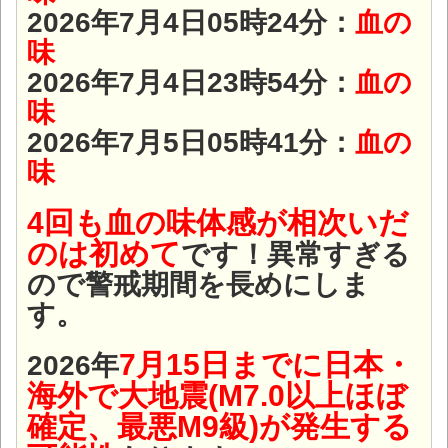
2026年7月4日05時24分：
血の
味
2026年7月4日23時54分：
血の
味
2026年7月5日05時41分：
血の
味
4回も血の味体感が相次いだ
のは初
めて
です！異常すぎる
ので警戒期間を長めにしま
す。
7月15日までに日本・
2
026年
海外で大地震(M7.0以上ほぼ
確定、最悪M9級)が発生する