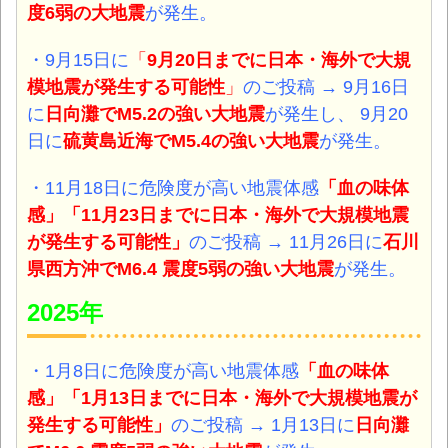
度6弱の大地震
が発生。
・9月15日に
「
9月20日までに日本・海外で大規
模地震が発生する可能性
」
のご投稿 → 9月16日
に
日向灘
で
M5.2の強い大地震
が発生し、 9月20
日に
硫黄島近海
で
M5.4の強い大地震
が発生。
・11月18日に危険度が高い地震体感
「血の味体
感
」「11月23日までに日本・海外で大規模地震
が発生する可能性」
のご投稿 → 11月26日に
石川
県西方沖
で
M6.4 震度5弱
の強い大地震
が発生。
2025年
・1月8日に危険度が高い地震体感
「血の味体
感
」「1月13日までに日本・海外で大規模地震が
発生する可能性」
のご投稿 → 1月13日に
日向灘