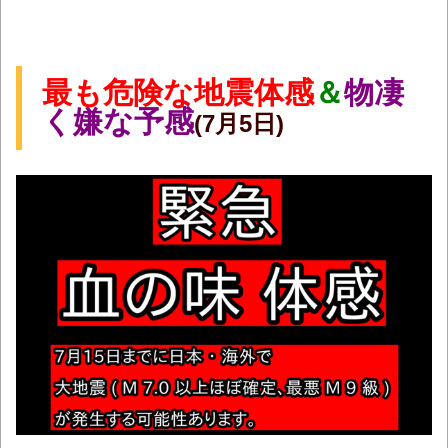
最も危険な地震体感
＆
物凄
く嫌な予感
(7月5日)