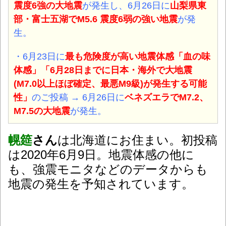
震度6強の大地震
が発生し、6月26日に
山梨県東
部・富士五湖でM5.6 震度6弱の強い地震
が発
生。
・6月23日に
最も危険度が高い地震体感「血の味
体感」「6月28日までに日本・海外で大地震
(M7.0以上ほぼ確定、最悪M9級)が発生する可能
性」
のご投稿 → 6月26日に
ベネズエラでM7.2、
M7.5の大地震
が発生。
幌筵
さん
は北海道にお住まい。初投稿
は2020年6月9日。地震体感の他に
も、強震モニタなどのデータからも
地震の発生を予知されています。