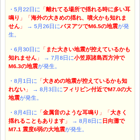
・5月22日に
「
離れてる場所で揺れる時に多い耳
鳴り
」「
海外の大きめの揺れ、噴火かも知れま
せん
」
→ 5月26日に
バヌアツ
でM6.5
の地震
が発
生。
・6月30日に
「
また大きい地震が控えているかも
知れません
」
→ 7月8日に
小笠原諸島西方沖
で
M6.3
の地震
が発生。
・8月1日に
「
大きめの地震が控えているかも知
れない
」
→ 8月3日に
フィリピン付近
でM7.0
の大
地震
が発生。
・8月4日に
「
金属音のような耳鳴り
」「
大きく
揺れることもあります
」
→ 8月8日に
日向灘
で
M7.1 震度6弱
の大地震
が発生。