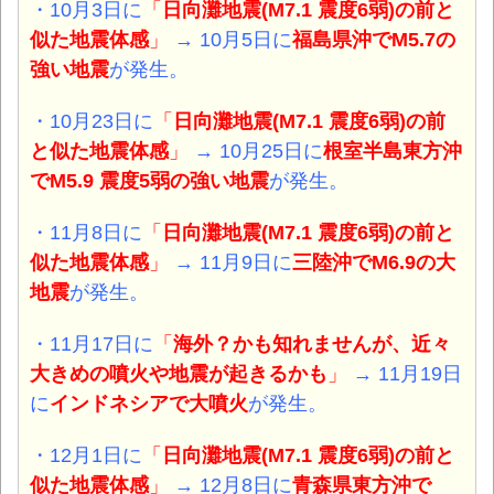
・10月3日に
「
日向灘地震(M7.1 震度6弱)の前と
似た地震体感
」
→ 10月5日に
福島県沖
でM5.7
の
強い地震
が発生。
・10月23日に
「
日向灘地震(M7.1 震度6弱)の前
と似た地震体感
」
→ 10月25日に
根室半島東方沖
でM5.9 震度5弱
の強い地震
が発生。
・11月8日に
「
日向灘地震(M7.1 震度6弱)の前と
似た地震体感
」
→ 11月9日に
三陸沖
でM6.9
の大
地震
が発生。
・11月17日に
「
海外？かも知れませんが、近々
大きめの噴火や地震が起きるかも
」
→ 11月19日
に
インドネシア
で
大噴火
が発生。
・12月1日に
「
日向灘地震(M7.1 震度6弱)の前と
似た地震体感
」
→ 12月8日に
青森県東方沖
で