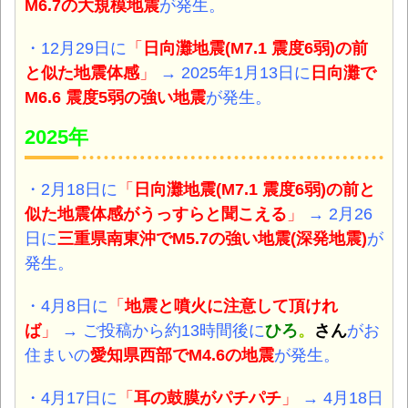
M6.7
の大規模
地震
が発生。
・12月29日に
「
日向灘地震
(
M7.1 震度6弱)の前
と似た地震体感
」
→ 2025年1月13日に
日向灘
で
M6.6 震度5弱
の強い
地震
が発生。
2025年
・2月18日に
「
日向灘地震(M7.1 震度6弱)の前と
似た地震体感がうっすらと聞こえる
」
→ 2月26
日に
三重県南東沖
でM5.7
の強い
地震(深発地震)
が
発生。
・4月8日に
「
地震と噴火に注意して頂けれ
ば
」
→ ご投稿から約13時間後に
ひろ
。
さん
がお
住まいの
愛知県西部
でM4.6
の
地震
が発生。
・4月17日に
「
耳の鼓膜がパチパチ
」
→ 4月18日