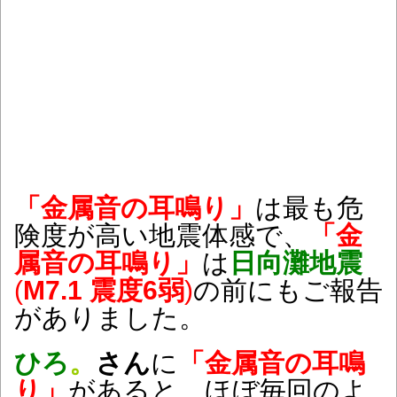
「金属音の耳鳴り」
は最も危
険度が高い地震体感で、
「金
属音の耳鳴り」
は
日向灘地震
(
M7.1 震度6弱
)
の前にもご報告
がありました。
ひろ
。
さん
に
「金属音の耳鳴
り」
があると、ほぼ毎回のよ