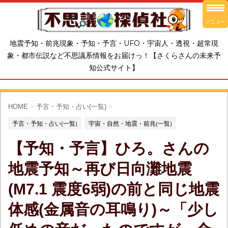
メニュー
地震予知・前兆現象・予知・予言・UFO・宇宙人・透視・超常現
象・都市伝説など不思議系情報をお届けっ！【さくらさんの未来予
知公式サイト】
HOME
>
予言・予知・占い(一覧)
>
予言・予知・占い(一覧)
宇宙・自然・地震・前兆(一覧)
【予知・予言】ひろ。さんの
地震予知～再び日向灘地震
(M7.1 震度6弱)の前と同じ地震
体感(金属音の耳鳴り)～「少し