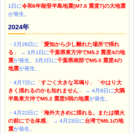
1日に
令和6年能登半島地震(M7.6 震度7)
の大地震
が発生。
2024年
・2月26日に
「
愛知から少し離れた場所で揺れ
る
」
→ 3月1日に
千葉県東方沖でM5.2 震度4
の地
震
が発生、3月2日に
千葉県南部でM5.0 震度4
の
地震
が発生。
・4月7日に
「
すごく大きな耳鳴り
」「
やはり大
きく揺れるのかも知れません
」
→ 4月8日に
大隅
半島東方沖でM5.2 震度5弱
の地震
が発生。
・4月22日に
「
海外大きめに揺れる。または噴火
の前にでる体感
」
→ 4月23日に
台湾
でM6.1
の地
震
が発生。