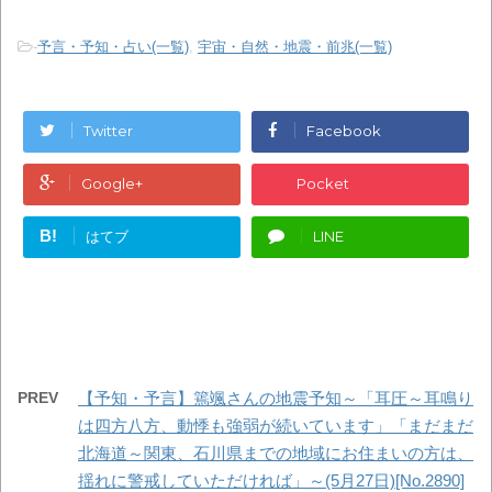
-
予言・予知・占い(一覧)
,
宇宙・自然・地震・前兆(一覧)
Twitter
Facebook
Google+
Pocket
B!
はてブ
LINE
PREV
【予知・予言】篶颯さんの地震予知～「耳圧～耳鳴り
は四方八方、動悸も強弱が続いています」「まだまだ
北海道～関東、石川県までの地域にお住まいの方は、
揺れに警戒していただければ」～(5月27日)[No.2890]