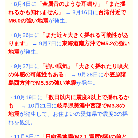
・8月4日に
「
金属音のような耳鳴り
」「
また揺
れるかも知れません
」
→ 8月16日に
台湾付近
で
M6.0
の強い地震
が発生。
・8月26日に
「
また近々大きく揺れる可能性があ
ります
」
→ 9月7日に
東海道南方沖
でM5.2
の強い
地震
が発生。
・9月27日に
「
強い眠気
」「
大きく揺れたり噴火
の体感の可能性もある
」
→ 9月28日に
小笠原諸
島西方沖
でM5.5
の強い地震
が発生。
・10月19日に
「
数日以内に震度3以上で揺れるか
も
」
→ 10月21日に
岐阜県美濃中西部
でM3.8
の
地震
が発生して、お住まいの愛知県で震度3の揺
れを観測。
・11月5日に
「
日向灘地震
(
M7.1 震度6弱)の前と