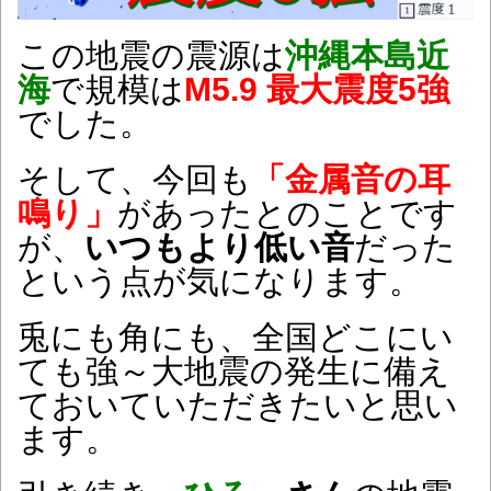
この地震の震源は
沖縄本島近
海
で規模は
M5.9 最大震度5強
でした。
そして、今回も
「金属音の耳
鳴り」
があったとのことです
が、
いつもより低い音
だった
という点が気になります。
兎にも角にも、全国どこにい
ても強～大地震の発生に備え
ておいていただきたいと思い
ます。