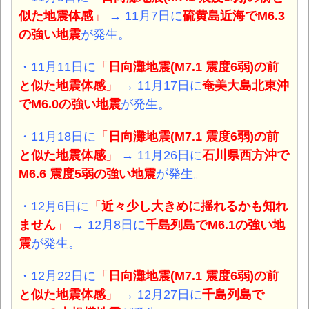
似た地震体感
」
→ 11月7日に
硫黄島近海
でM6.3
の強い地震
が発生。
・11月11日に
「
日向灘地震
(
M7.1 震度6弱)の前
と似た地震体感
」
→ 11月17日に
奄美大島北東沖
でM6.0
の強い地震
が発生。
・11月18日に
「
日向灘地震
(
M7.1 震度6弱)の前
と似た地震体感
」
→ 11月26日に
石川県西方沖
で
M6.6 震度5弱
の強い地震
が発生。
・12月6日に
「
近々少し大きめに揺れるかも知れ
ません
」
→ 12月8日に
千島列島
でM6.1
の強い地
震
が発生。
・12月22日に
「
日向灘地震
(
M7.1 震度6弱)の前
と似た地震体感
」
→ 12月27日に
千島列島
で