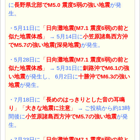
に
長野県北部
でM5.0 震度5弱
の強い
地震
が発
生。
・5月11日に
「
日向灘地震(M7.1 震度6弱)の前と
似た地震体感
」
→ 5月14日に
小笠原諸島西方沖
でM5.7
の強い
地震(深発地震)
が発生。
・5月28日に
「
日向灘地震(M7.1 震度6弱)の前と
似た地震体感
」
→ 5月31日に
釧路沖
でM6.1
の強
い
地震
が発生し、 6月2日に
十勝沖
でM6.3
の強い
地震
が発生。
・7月18日に
「
長めのはっきりとした音の耳鳴
り
」「
大きな地震に注意
」
→ ご投稿から約13時
間後に
小笠原諸島西方沖
でM5.7
の強い
地震
が発
生。
・7月23日に
「
日向灘地震(M7.1 震度6弱)の前と