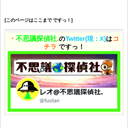
[このページはここまで ですっ！]
・
不思議探偵社
.
の
Twitter(現：X)
は
コ
チラ
ですっ！