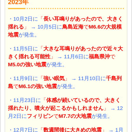
2023年
・10月2日に
「
長い耳鳴りがあったので、大きく
揺れる
」
→ 10月5日に
鳥島近海
で
M6.6の大規模
地震
が発生。
・11月5日に
「
大きな耳鳴りがあったので近々大
きく揺れる可能性
」
→ 11月6日に
福島県沖
で
M5.0の強い地震
が発生。
・11月9日に
「
強い眠気
」
→ 11月10日に
千島列
島
で
M6.1の強い地震
が発生。
・11月23日に
「
体感が続いているので、大きく
揺れたり、噴火が起こるかもしれません
」
→ 12
月2日に
フィリピン
で
M7.7の大地震
が発生。
・12月7日に
「
数週間後に大きめの地震
」
→ 1月