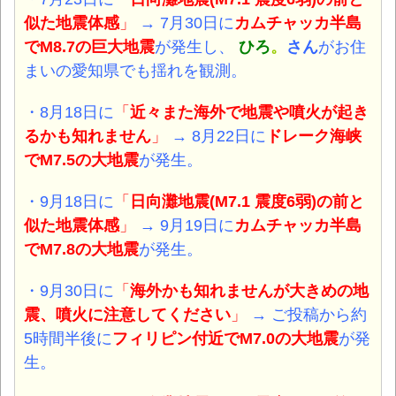
似た地震体感
」
→ 7月30日に
カムチャッカ半島
でM8.7
の巨大地震
が発生し、
ひろ
。
さん
がお住
まいの愛知県でも揺れを観測。
・8月18日に
「
近々また海外で地震や噴火が起き
るかも知れません
」
→ 8月22日に
ドレーク海峡
でM7.5
の大地震
が発生。
・9月18日に
「
日向灘地震(M7.1 震度6弱)の前と
似た地震体感
」
→ 9月19日に
カムチャッカ半島
でM7.8
の大地震
が発生。
・9月30日に
「
海外かも知れませんが大きめの地
震、噴火に注意してください
」
→ ご投稿から約
5時間半後に
フィリピン付近
でM7.0
の大地震
が発
生。