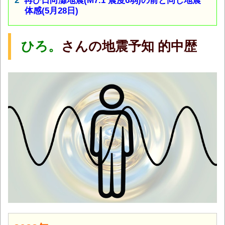
再び日向灘地震(M7.1 震度6弱)の前と同じ地震
体感(5月28日)
ひろ。
さんの
地震予知
的中歴