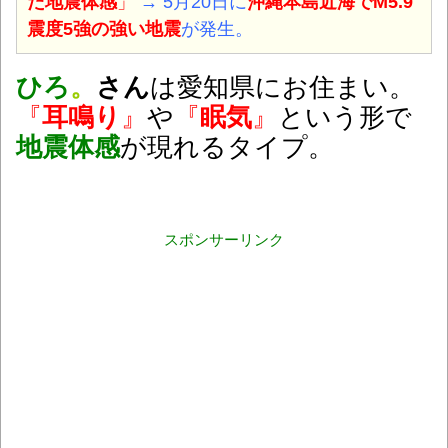
た地震体感
」
→ 5月20日に
沖縄本島近海
でM5.9
震度5強の強い地震
が発生。
ひろ
。
さん
は愛知県にお住まい。
『
耳鳴り
』
や
『
眠気
』
という形で
地震体感
が現れるタイプ。
スポンサーリンク