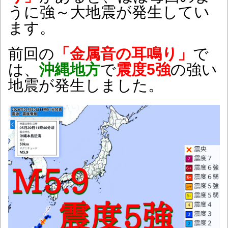
うに強～大地震が発生してい
ます。
前回の
「金属音の耳鳴り」
で
は、
沖縄地方
で
震度5強
の強い
地震が発生しました。