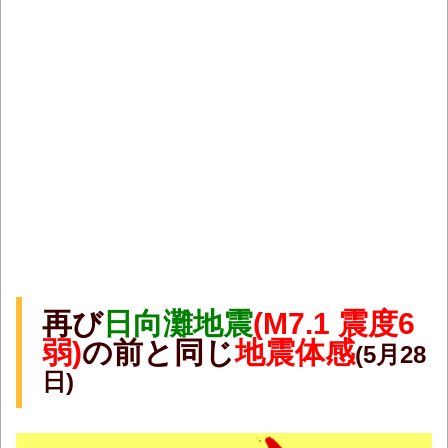
再び
日向灘地震
(M7.1 震度6
弱)
の前と同じ
地震体感
(5月28
日)