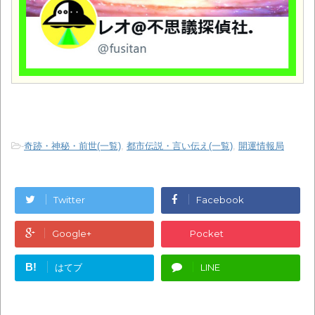
-
奇跡・神秘・前世(一覧)
,
都市伝説・言い伝え(一覧)
,
開運情報局
Twitter
Facebook
Google+
Pocket
B!
はてブ
LINE