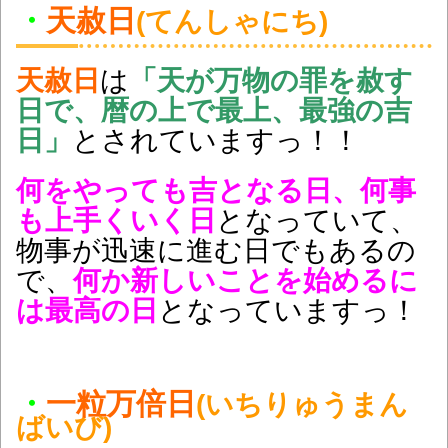
・
天赦日
(てんしゃにち)
天赦日
は
「天が万物の罪を赦す
日で、暦の上で最上、最強の吉
日」
とされていますっ！！
何をやっても吉となる日、何事
も上手くいく日
となっていて、
物事が迅速に進む日でもあるの
で、
何か新しいことを始めるに
は最高の日
となっていますっ！
・
一粒万倍日
(いちりゅうまん
ばいび)