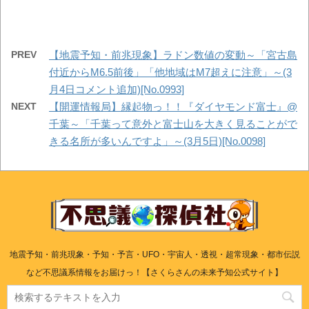
PREV
【地震予知・前兆現象】ラドン数値の変動～「宮古島
付近からM6.5前後」「他地域はM7超えに注意」～(3
月4日コメント追加)[No.0993]
NEXT
【開運情報局】縁起物っ！！『ダイヤモンド富士』@
千葉～「千葉って意外と富士山を大きく見ることがで
きる名所が多いんですよ」～(3月5日)[No.0098]
地震予知・前兆現象・予知・予言・UFO・宇宙人・透視・超常現象・都市伝説
など不思議系情報をお届けっ！【さくらさんの未来予知公式サイト】