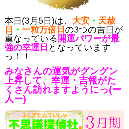
本日(3月5日)は、
大安
・
天赦
日
・
一粒万倍日
の3つの吉日が
重なっている
開運パワーが最
強
の
幸運日
となっています
っ！！
みなさんの運気がグングン
上昇して、幸運・吉報
がた
くさん訪れますようにっ(ー
人ー)