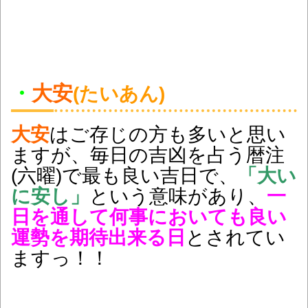
・
大安
(たいあん)
大安
はご存じの方も多いと思い
ますが、毎日の吉凶を占う暦注
(六曜)で最も良い吉日で、
「大い
に安し」
という意味があり、
一
日を通して何事においても良い
運勢を期待出来る日
とされてい
ますっ！！