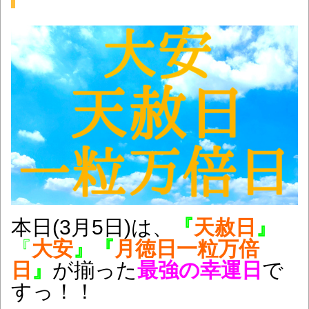
本日(3月5日)は
、
『
天赦日
』
『
大安
』『
月徳日一粒万倍
日
』
が揃った
最強の幸運日
で
すっ！！