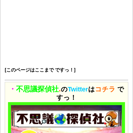
[このページはここまで ですっ！]
・
不思議探偵社
.
の
Twitter
は
コチラ
で
すっ！