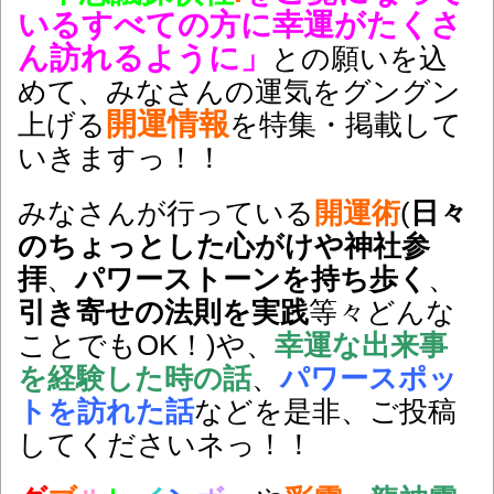
いるすべての方に幸運がたくさ
ん訪れるように」
との願いを込
めて、みなさんの運気をグングン
開運情報
上げる
を特集・掲載して
いきますっ！！
みなさんが行っている
開運術
(
日々
のちょっとした心がけや神社参
拝
、
パワーストーンを持ち歩く
、
引き寄せの法則を実践
等々どんな
ことでもOK！)や、
幸運な出来事
を経験した時の話
、
パワースポッ
トを訪れた話
などを是非、ご投稿
してくださいネっ！！