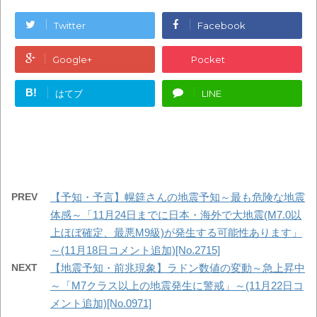
Twitter
Facebook
Google+
Pocket
B!
はてブ
LINE
PREV
【予知・予言】幌筵さんの地震予知～最も危険な地震
体感～「11月24日までに日本・海外で大地震(M7.0以
上ほぼ確定、最悪M9級)が発生する可能性あります」
～(11月18日コメント追加)[No.2715]
NEXT
【地震予知・前兆現象】ラドン数値の変動～急上昇中
～「M7クラス以上の地震発生に警戒」～(11月22日コ
メント追加)[No.0971]