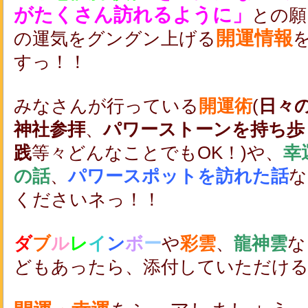
がたくさん訪れるように」
との願
開運情報
の運気をグングン上げる
すっ！！
みなさんが行っている
開運術
(
日々
神社参拝
、
パワーストーンを持ち歩
践
等々どんなことでもOK！)や、
幸
の話
、
パワースポットを訪れた話
な
くださいネっ！！
ダ
ブ
ル
レ
イ
ン
ボ
ー
や
彩雲
、
龍神雲
な
どもあったら、添付していただけ