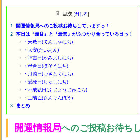
目次
[
閉じる
]
開運情報局へのご投稿お待ちしていますっ！！
本日は『最良』と『最悪』がぶつかり合っている日っ！
・天赦日(てんしゃにち)
・大安(たいあん)
・神吉日(かみよしにち)
・母倉日(ぼそうにち)
・月徳日(つきとくにち)
・受死日(じゅしにち)
・不成就日(ふじょうじゅにち)
・三隣亡(さんりんぼう)
まとめ
開運情報局
へのご投稿お待ち