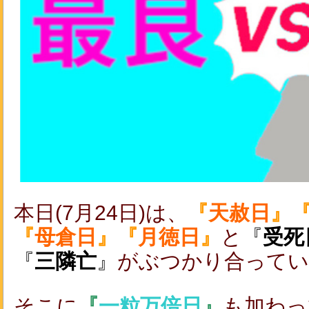
本日(7月24日)は、
『
天赦日
』
『
母倉日
』『
月徳日
』
と
『
受死
『
三隣亡
』
がぶつかり合ってい
そこに
『
一粒万倍日
』
も加わっ