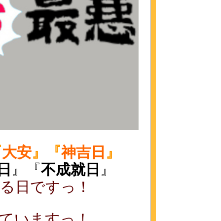
『
大安
』
『
神吉日
』
日
』『
不成就日
』
る日ですっ！
ていますっ！