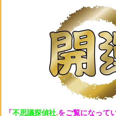
「
不思議探偵社
.
をご覧になって