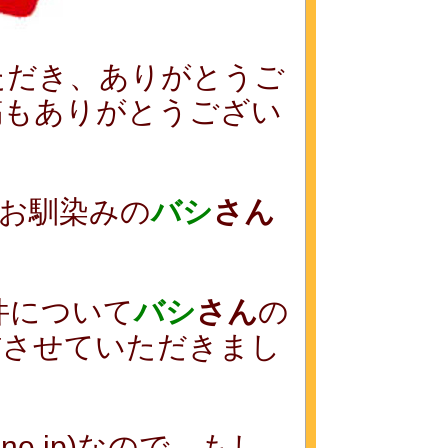
ただき、ありがとうご
稿もありがとうござい
お馴染みの
バシ
さん
件について
バシ
さん
の
信させていただきまし
.ne.jp)なので、もし