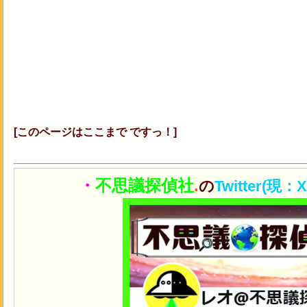
[このページはここまで ですっ！]
・
不思議探偵社
.
の
Twitter(現：X