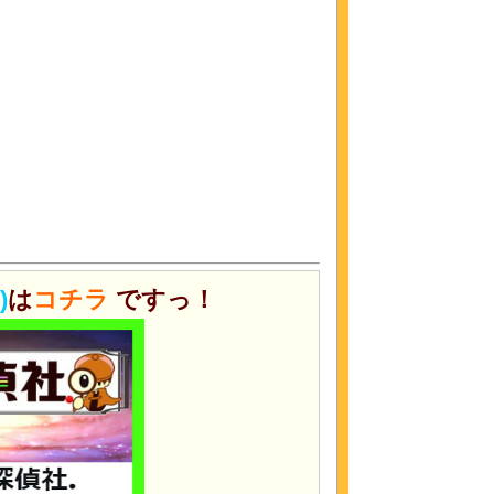
)
は
コチラ
ですっ！