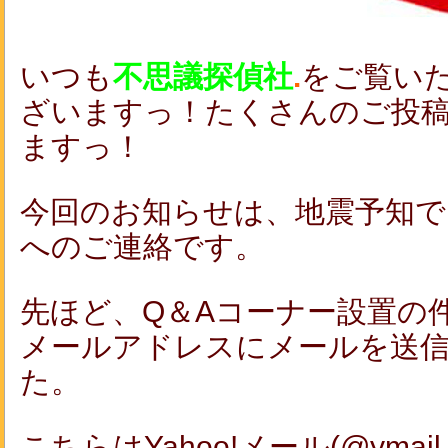
いつも
不思議探偵社
.
をご覧い
ざいますっ！たくさんのご投
ますっ！
今回のお知らせは、地震予知で
へのご連絡です。
先ほど、Q＆Aコーナー設置の
メールアドレスにメールを送
た。
こちらはYahoo!メール(@ymail