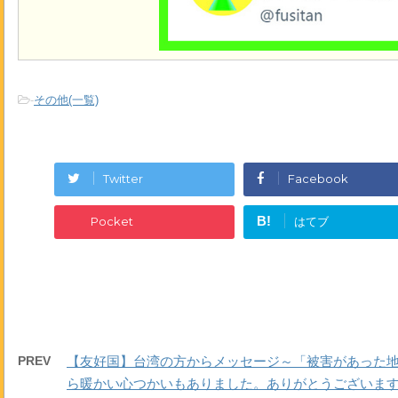
-
その他(一覧)
Twitter
Facebook
B!
Pocket
はてブ
PREV
【友好国】台湾の方からメッセージ～「被害があった
ら暖かい心つかいもありました。ありがとうございます」～