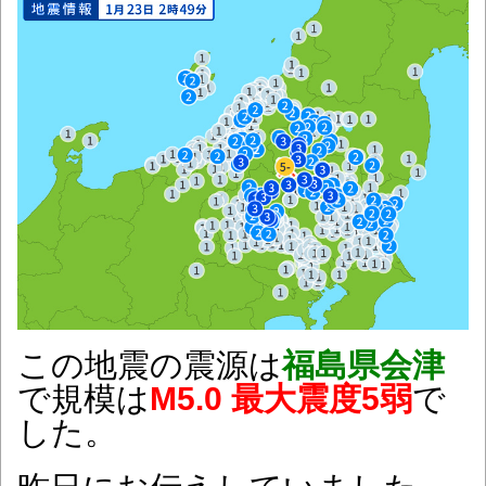
この地震の震源は
福島県会津
で規模は
M5.0 最大震度5弱
で
した。