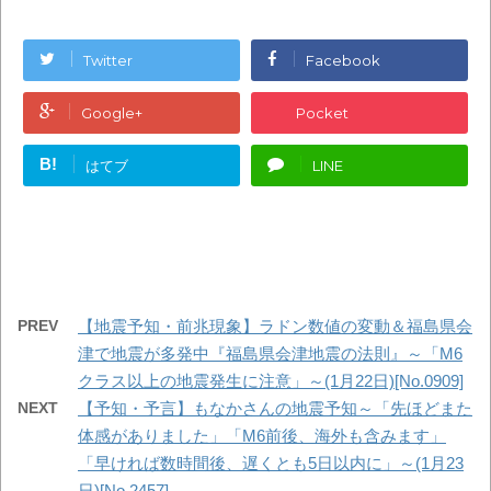
Twitter
Facebook
Google+
Pocket
B!
はてブ
LINE
PREV
【地震予知・前兆現象】ラドン数値の変動＆福島県会
津で地震が多発中『福島県会津地震の法則』～「M6
クラス以上の地震発生に注意」～(1月22日)[No.0909]
NEXT
【予知・予言】もなかさんの地震予知～「先ほどまた
体感がありました」「M6前後、海外も含みます」
「早ければ数時間後、遅くとも5日以内に」～(1月23
日)[No.2457]