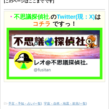
[このページはここまで です]
・
不思議探偵社
.
の
Twitter(現：X)
は
コチラ
ですっ！
-
予言・予知・占い(一覧)
,
宇宙・自然・地震・前兆(一覧)