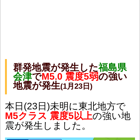
群発地震が発生した
福島県
会津
で
M5.0 震度5弱
の強い
地震が発生
(1月23日)
本日(23日)未明に東北地方で
M5クラス 震度5以上
の強い地
震が発生しました。