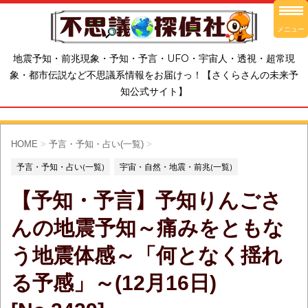
メニュー
地震予知・前兆現象・予知・予言・UFO・宇宙人・透視・超常現
象・都市伝説など不思議系情報をお届けっ！【さくらさんの未来予
知公式サイト】
HOME
>
予言・予知・占い(一覧)
>
予言・予知・占い(一覧)
宇宙・自然・地震・前兆(一覧)
【予知・予言】予知りんごさ
んの地震予知～痛みをともな
う地震体感～「何となく揺れ
る予感」～(12月16日)