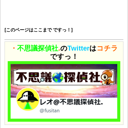
[このページはここまで ですっ！]
・
不思議探偵社
.
の
Twitter
は
コチラ
ですっ！