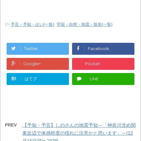
-
予言・予知・占い(一覧)
,
宇宙・自然・地震・前兆(一覧)
Twitter
Facebook
Google+
Pocket
B!
はてブ
LINE
PREV
【予知・予言】しのさんの地震予知～「神奈川含め関
東近辺で体感程度の揺れに注意かと思います」～(12
月16日)[No.2428]