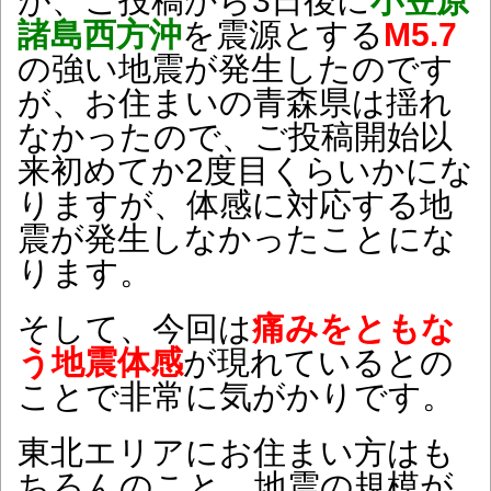
が、ご投稿から3日後に
小笠原
諸島西方沖
を震源とする
M5.7
の強い地震が発生したのです
が、お住まいの青森県は揺れ
なかったので、ご投稿開始以
来初めてか2度目くらいかにな
りますが、
体感に対応する地
震が発生しなかったことにな
ります。
そして、今回は
痛みをともな
う地震体感
が現れているとの
ことで非常に気がかりです。
東北エリアにお住まい方はも
ちろんのこと、地震の規模が