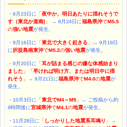
・8月23日に
「
夜中か、明日あたりに揺れそうで
す（東北か道南)
」
→ 8月24日に
福島県沖
で
M5.5
の
強い地震
が発生。
・9月16日に
「
東北で大きく起きる
」→ 9月18日
に
択捉島南東沖
で
M5.2
の
強い地震
が発生。
・9月20日に
「
耳が詰まる感じの嫌な体感始まり
ました
」「
早ければ明け方、または明日中に揺
れそう
」
→
9月21日に
福島県
沖
で
M4.0
の
地震
が
発生。
・10月3日に
「
東北でM4～M5
」
→
ご投稿から約
9時間後に
宮城県沖
で
M4.1
の
地震
が発生。
・11月28日に
「
しっかりした地震系耳鳴り
」→