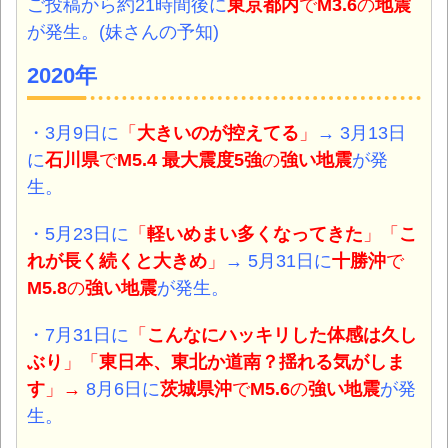
ご投稿から約21時間後に
東京都内
で
M3.6
の
地震
が発生。(妹さんの予知)
2020年
・3月9日に
「
大きいのが控えてる
」
→
3月13日
に
石川県
で
M5.4 最大震度5強
の
強い地震
が発
生。
・5月23日に
「
軽いめまい多くなってきた
」「
こ
れが長く続くと大きめ
」
→ 5月31日に
十勝沖
で
M5.8
の
強い地震
が発生。
・7月31日に
「
こんなにハッキリした体感は久し
ぶり
」「
東日本、東北か道南？揺れる気がしま
す
」
→
8月6日に
茨城県沖
で
M5.6
の
強い地震
が発
生。