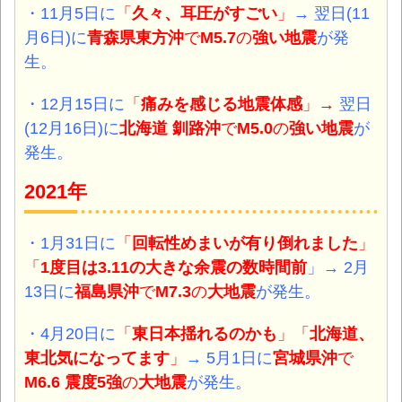
・11月5日に
「
久々、
耳圧がすごい
」
→ 翌日(11
月6日)に
青森県東方沖
で
M5.7
の
強い地震
が発
生。
・12月15日に
「
痛みを感じる地震体感
」
→
翌日
(12月16日)に
北海道 釧路沖
で
M5.0
の
強い地震
が
発生。
2021年
・1月31日に
「
回転性めまいが有り倒れました
」
「
1度目は3.11の大きな余震の数時間前
」
→ 2月
13日に
福島県沖
で
M7.3
の
大地震
が発生。
・4月20日に
「
東日本揺れるのかも
」「
北海道、
東北気になってます
」
→ 5月1日に
宮城県沖
で
M6.6 震度5強
の
大地震
が発生。