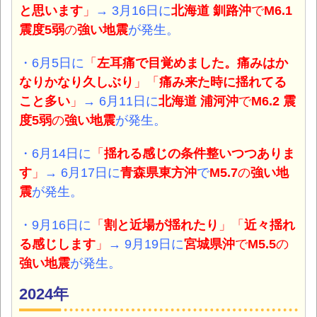
と思います
」
→ 3月16日に
北海道 釧路沖
で
M6.1
震度5弱
の
強い地震
が発生。
・6月5日に
「
左耳痛で目覚めました。痛みはか
なりかなり久しぶり
」「
痛み来た時に揺れてる
こと多い
」
→ 6月11日に
北海道 浦河沖
で
M6.2 震
度5弱
の
強い地震
が発生。
・6月14日に
「
揺れる感じの条件整いつつありま
す
」
→ 6月17日に
青森県東方沖
で
M5.7
の
強い地
震
が発生。
・9月16日に
「
割と近場が揺れたり
」「
近々揺れ
る感じします
」
→ 9月19日に
宮城県沖
で
M5.5
の
強い地震
が発生。
2024年