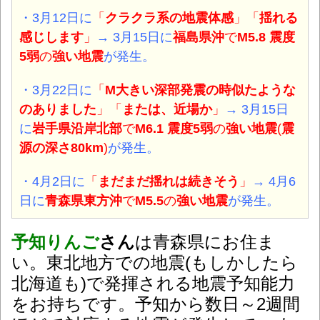
・3月12日に
「
クラクラ系の地震体感
」「
揺れる
感じします
」
→ 3月15日に
福島県沖
で
M5.8 震度
5弱
の
強い地震
が発生。
・3月22日に
「
M大きい深部発震の時似たような
のありました
」「
または、近場か
」
→ 3月15日
に
岩手県沿岸北部
で
M6.1 震度5弱
の
強い地震
(
震
源の深さ80km
)
が発生。
・4月2日に
「
まだまだ揺れは続きそう
」
→ 4月6
日に
青森県東方沖
で
M5.5
の
強い地震
が発生。
予知りんご
さん
は青森県にお住ま
い。東北地方での地震(もしかしたら
北海道も)で発揮される地震予知能力
をお持ちです。予知から数日～2週間