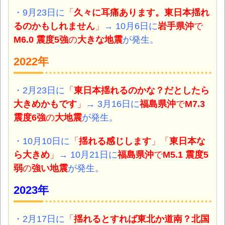
・9月23日に
「
久々に耳痛あります。東日本揺れ
るのかもしれません
」
→ 10月6日に
岩手県沖
で
M6.0 震度5強
の
大きな地震
が発生。
2022年
・2月23日に
「
東日本揺れるのかな？だとしたら
大きめかもです
」
→ 3月16日に
福島県沖
で
M7.3
震度6強
の
大地震
が発生。
・10月10日に
「
揺れる感じします
」「
東日本な
ら大きめ
」
→ 10月21日に
福島県沖
で
M5.1 震度5
弱
の
強い地震
が発生。
2023年
・2月17日に
「
揺れるとすれば東北か道南？北国