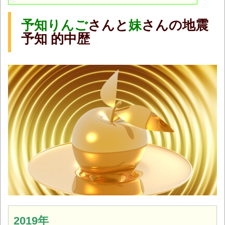
予知りんご
さんと
妹
さんの地震
予知 的中歴
2019年