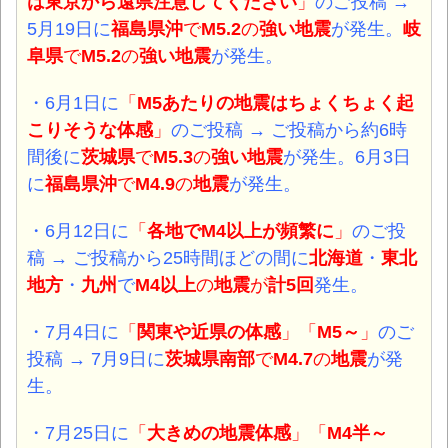
は東京から遠県注意してください
」
のご投稿 →
5月19日に
福島県沖
で
M5.2
の
強い地震
が発生。
岐
阜県
で
M5.2
の
強い地震
が発生。
・6月1日
に
「
M5あたりの地震はちょくちょく起
こりそうな体感
」
のご投稿 → ご投稿から約6時
間後に
茨城県
で
M5.3
の
強い地震
が発生。6月3日
に
福島県沖
で
M4.9
の
地震
が発生。
・6月12日
に
「
各地でM4以上が頻繁に
」
のご投
稿 → ご投稿から25時間ほどの間に
北海道
・
東北
地方
・
九州
で
M4以上
の
地震
が
計5回
発生。
・7月4日
に
「
関東や近県の体感
」
「
M5～
」
のご
投稿 → 7
月9日に
茨城県南部
で
M4.7
の
地震
が発
生。
・7月25日
に
「
大きめの地震体感
」
「
M4半～