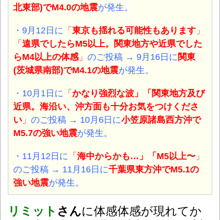
北東部)
でM4.0の
地震
が発生。
・9月12日に
「
東京も揺れる可能性もあります
」
「
遠県でしたらM5以上。関東地方や近県でした
らM4以上の体感
」
のご投稿 → 9月16日に
関東
(茨城県南部)
でM4.1の
地震
が発生。
・10月1日に
「
かなり強烈な波」「関東地方及び
近県。海沿い、沖方面も十分お気をつけくださ
い
」
のご投稿 → 10月6日に
小笠原諸島西方沖
で
M5.7の強い
地震
が発生。
・11月12日に
「
海中からかも…」「M5以上〜
」
のご投稿 → 11月16日に
千葉県東方沖
でM5.1の
強い
地震
が発生。
リミット
さん
に体感体感が現れてか