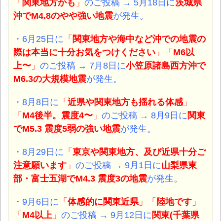
「
関東地方かも
」
のご投稿 → 5月18日に
茨城県
沖
でM4.8
のやや強い
地震
が発生。
・6月25日に
「
関東地方や海中など沖での地震の
際は本当に十分お気をつけください
」「
M6以
上〜
」
のご投稿 → 7月8日に
小笠原諸島西方沖
で
M6.3
の大規模
地震
が発生。
・8月8日に
「
近県や関東地方も揺れる体感
」
「
M4後半。震度4〜
」
のご投稿 → 8月9日に
関東
でM5.3 震度5弱
の強い
地震
が発生。
・8月29日に
「
東京や関東地方、及び近県十分ご
注意願います
」
のご投稿 → 9月1日に
山梨県東
部・富士五湖
でM4.3 震度3
の
地震
が発生。
・9月6日に
「
体感的に関東近県
」「
陸地です
」
「
M4以上
」
のご投稿 → 9月12日に
関東(千葉県