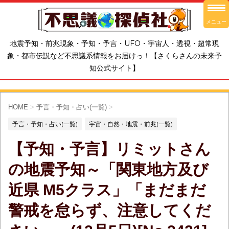
メニュー
地震予知・前兆現象・予知・予言・UFO・宇宙人・透視・超常現
象・都市伝説など不思議系情報をお届けっ！【さくらさんの未来予
知公式サイト】
HOME
>
予言・予知・占い(一覧)
>
予言・予知・占い(一覧)
宇宙・自然・地震・前兆(一覧)
【予知・予言】リミットさん
の地震予知～「関東地方及び
近県 M5クラス」「まだまだ
警戒を怠らず、注意してくだ