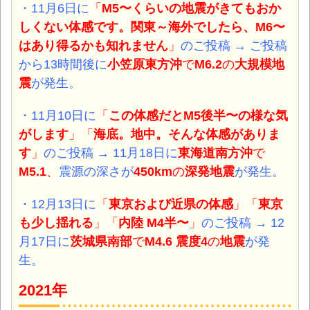
・11月6日
に
「
M5〜くらいの地震がきてもおか
しくない体感
です。
関東～海外でしたら、M6〜
はあり得るかも知れません
」
のご投稿 → ご投稿
から13時間後に
小笠原東方沖
で
M6.2
の
大規模
地
震
が発生。
・11月10日
に
「
この体感だとM5後半〜の様な気
がします
」「
海底。地中。そんな体感がありま
す
」
のご投稿 →
11月18日に
東海道南方沖
で
M5.1
、
震源の深さが
450km
の
深発
地震
が発生。
・12月13日
に
「
東京および近県の体感
」「
東京
も少し揺れる
」「
内陸 M4半〜
」
のご投稿 → 12
月17日に
茨城県南部
で
M4.6 震度4
の
地震
が発
生。
2021年