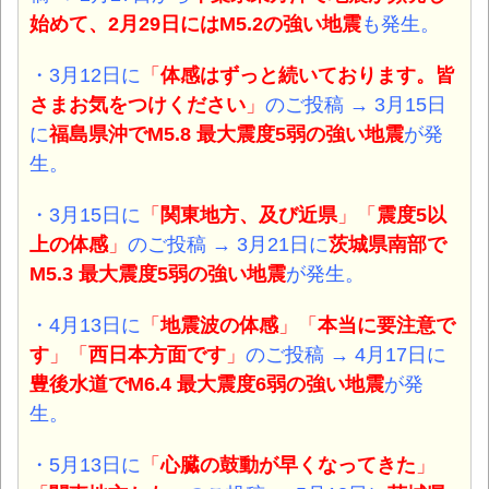
始めて、2月29日にはM5.2の強い地震
も発生。
・3月12日に
「
体感はずっと続いております。
皆
さまお気をつけください
」
のご投稿 → 3
月15日
に
福島県沖でM5.8 最大震度5弱
の強い
地震
が発
生。
・3月15日に
「
関東地方、及び近県
」「
震度5以
上の体感
」
のご投稿 → 3月21日に
茨城県南部で
M5.3 最大震度5弱
の強い
地震
が発生。
・4月13日に
「
地震波の体感
」「
本当に要注意で
す
」「
西日本方面です
」
のご投稿 → 4月17日に
豊後水道でM6.4 最大震度6弱
の強い
地震
が発
生。
・5月13日に
「
心臓の鼓動が早くなってきた
」