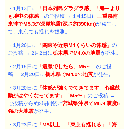
・1月13日
に
「
日本列島グラグラ感
」「
海中より
も地中の体感
」
のご投稿 →
1月15日
に
三重県南
東沖
で
M5.3
の
深発
地震(深さ約390km)
が発生し
て、東京でも揺れを観測。
・1月26日
に
「
関東
や
近県M4
くらいの体感
」
の
ご投稿 → 2月2日に
栃木県
で
M4.0
の
地震
が発生。
・2月15日
に
「
遠県でしたら、M5～
」
のご投
稿 → 2月20日に
栃木県
で
M4.0
の
地震
が発生。
・3月20日
に
「
体感が強くでてきてます。心臓鼓
動がはやくなってます
」「
M5〜
」
のご投稿 →
ご投稿から約3時間後に
宮城県沖県
で
M6.9 震度5
強
の
大地震
が発生。
・3月23日
に
「
M5以上
」「
東京も揺れる
」「
海