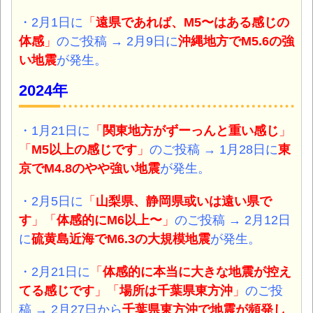
・2月1日
に
「
遠県であれば、M5〜はある感じの
体感
」
のご投稿 → 2月9日に
沖縄地方
でM5.6の強
い地震
が発生。
2024年
・1月21日
に
「
関東地方がずーっんと重い感じ
」
「
M5以上の感じです
」
のご投稿 → 1月28日に
東
京で
M4.8のやや
強い地震
が発生。
・2月5日に
「
山梨県、静岡県或いは遠い県で
す
」「
体感的にM6以上〜
」
のご投稿 → 2月12日
に
硫黄島近海で
M6.3の大規模
地震
が発生。
・2月21日に
「
体感的に本当に大きな地震が控え
てる感じです
」「
場所は千葉県東方沖
」
の
ご投
稿 → 2月27日から
千葉県東方沖で地震が頻発し