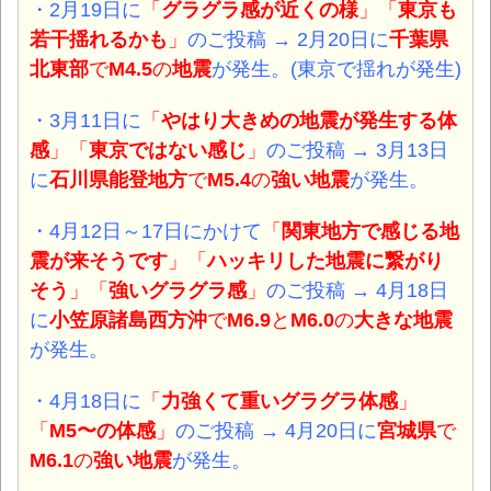
・2月19日
に
「
グラグラ感が近くの様
」「
東京も
若干揺れるかも
」
のご投稿 → 2月20日に
千葉県
北東部
で
M4.5
の
地震
が発生。
(東京で揺れが発生)
・3月11日
に
「
やはり大きめの地震が発生する体
感
」「
東京ではない感
じ
」
のご投稿 → 3月13日
に
石川県能登地方
で
M5.4
の
強い地震
が発生。
・4月12日～17日
にかけて
「
関東地方で感じる地
震が来そうです
」「
ハッキリした地震に繋がり
そう
」「
強い
グラグラ感
」
のご投稿 → 4月18日
に
小笠原諸島西方沖
で
M6.9
と
M6.0
の
大きな
地震
が発生。
・4月18日
に
「
力強くて重いグラグラ体感
」
「
M5〜の体感
」
のご投稿 → 4月20日に
宮城県
で
M6.1
の
強い地震
が発生。