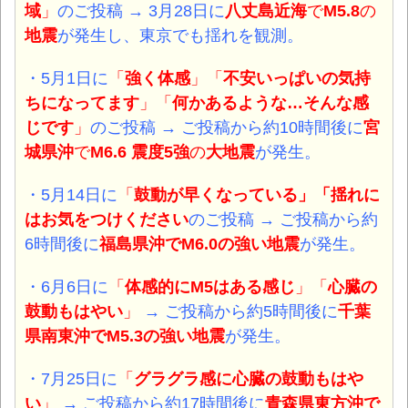
域
」
のご投稿 →
3月28日
に
八丈島近海
で
M5.8
の
地震
が発生し、東京でも揺れを観測。
・5月1日
に
「
強く体感
」「
不安いっぱいの気持
ちになってます
」「
何かあるような…そんな感
じです
」
のご投稿 → ご投稿から約10時間後に
宮
城県沖
で
M6.6 震度5強
の
大地震
が発生。
・5月14日
に
「
鼓動が早くなっている
」「
揺れに
はお気をつけください
のご投稿 → ご投稿から約
6時間後に
福島県沖
で
M6.0
の強い
地震
が発生。
・6月6日
に
「
体感的にM5はある感じ
」「
心臓の
鼓動もはやい
」
→ ご投稿から約5時間後に
千葉
県南東沖
で
M5.3
の強い地震
が発生。
・7月25日
に
「
グラグラ感に心臓の鼓動もはや
い
」
→ ご投稿から約17時間後に
青森県東方沖
で