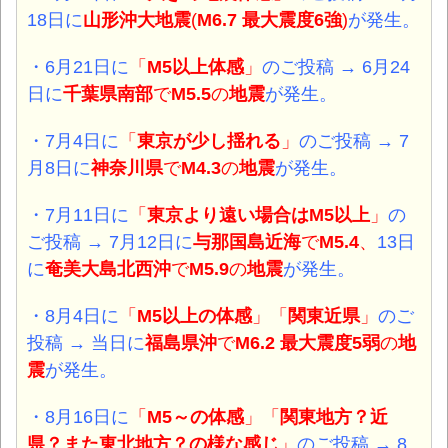
18日に
山形沖大地震
(
M6.7 最大震度6強
)
が発生。
・6月21日に
「
M5以上体感
」
のご投稿 → 6月24
日に
千葉県南部
で
M5.5
の
地震
が発生。
・7月4日に
「
東京が少し揺れる
」
のご投稿 → 7
月8日に
神奈川県
で
M4.3
の
地震
が発生。
・7月11日に
「
東京より遠い場合はM5以上
」
の
ご投稿 → 7月12日に
与那国島近海
で
M5.4
、
13日
に
奄美大島北西沖
で
M5.9
の
地震
が発生。
・8月4日に
「
M5以上の体感
」「
関東近県
」
のご
投稿 → 当日に
福島県沖
で
M6.2 最大震度5弱
の
地
震
が発生。
・8月16日に
「
M5～の体感
」
「
関東地方？近
県？また東北地方？の様な感じ
」
のご投稿 → 8