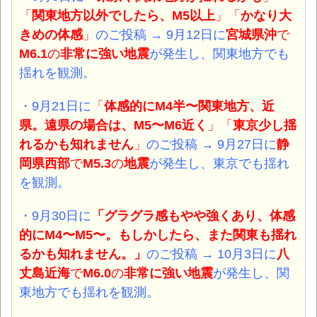
「
関東地方以外でしたら、M5以上
」「
かなり大
きめの体感
」
のご投稿 → 9月12日に
宮城県沖
で
M6.1
の
非常に強い
地震
が発生し、関東地方でも
揺れを観測。
・9月21日
に
「
体感的にM4半〜関東地方、近
県。遠県の場合は、M5〜M6近く
」「
東京少し揺
れるかも知れません
」
のご投稿 → 9月27日に
静
岡県西部
で
M5.3
の
地震
が発生し、東京でも揺れ
を観測。
・9月30日
に
「グラグラ感もやや強くあり、体感
的にM4〜M5〜。もしかしたら、また関東も揺れ
るかも知れません。」
のご投稿 → 10月3日に
八
丈島近海
で
M6.0
の
非常に強い
地震
が発生し、関
東地方でも揺れを観測。