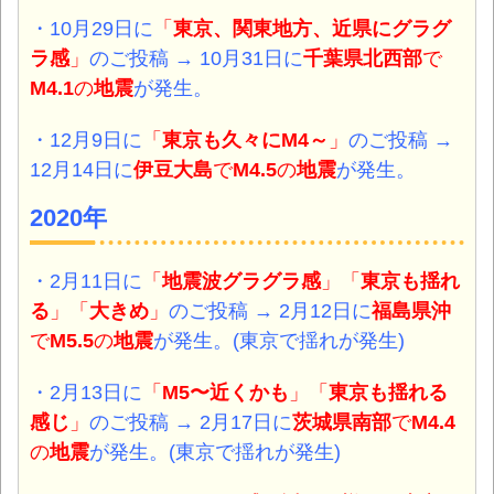
・10月29日に
「
東京、関東地方、近県にグラグ
ラ感
」
のご投稿 → 10月31日に
千葉県北西部
で
M4.1
の
地震
が発生。
・12月9日に
「
東京も久々にM4～
」
のご投稿 →
12月14日に
伊豆大島
で
M4.5
の
地震
が発生。
2020年
・2月11日
に
「
地震波グラグラ感
」「
東京も揺れ
る
」「
大きめ
」
のご投稿 → 2月12日に
福島県沖
で
M5.5
の
地震
が発生。(東京で揺れが発生)
・2月13日
に
「
M5〜近くかも
」「
東京も揺れる
感じ
」
のご投稿 → 2月17日に
茨城県南部
で
M4.4
の
地震
が発生。
(東京で揺れが発生)