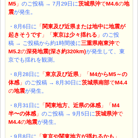
M5
」
のご投稿 → 7月29日に
茨城県沖
で
M4.6
の
地
震
が発生。
・8月6日
に
「
関東
及び
近県
または
地中に地震
が
起きそうです
」
「
東京は少々揺れる
」
のご投
稿 → ご投稿から約1時間後に
三重県南東沖
で
M5.2
の
深発
地震(深さ約320km)
が発生して、東
京でも揺れを観測。
・8月28日
に
「
東京及び近県
」
「
M4からM5～の
体感
」
のご投稿 →
8月30日に
茨城県南部
で
M4.4
の
地震
が発生。
・8月31日
に
「
関東地方、近県の体感
」
「
M4
半〜の体感
」
のご投稿 → 9月5日に
茨城県沖
で
M4.4
の
地震
が発生。
・9月8日
に
「
東京や関東地方が揺れるかも
」