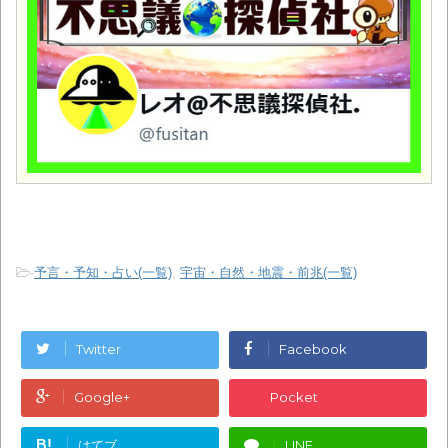
-
予言・予知・占い(一覧)
,
宇宙・自然・地震・前兆(一覧)
Twitter
Facebook
Google+
Pocket
B!
はてブ
LINE