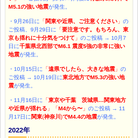
M5.1
の強い地震
が発生。
・9月26日
に
「
関東や近県、ご注意ください
」
の
ご投稿、9月29日に
「
要注意です。もちろん、東
京も揺れに十分気をつけて
」
のご投稿
→ 10月7
日に
千葉県北西部で
M6.1 震度5強
の非常に強い
地震
が発生。
・10月15日
に
「
遠県でしたら、大きな地震
」
の
ご投稿
→ 10月19日に
東北地方で
M5.3の強い地
震
が発生。
・11月16日
に
「
東京や千葉 茨城県…関東地方
や近県が揺れる
」「
M4から〜
」
のご投稿 → 11
月17日に
関東
(
神奈川
)
で
M4.4の地震
が発生。
2022年