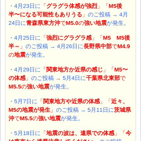
・4月23日
に
「
グラグラ体感が強烈
」「
M5後
半〜になる可能性もありうる
」
のご投稿 → 4月
24日に
青森県東方沖
で
M5.0
の
強い地震
が発生。
・4月25日
に
「
強烈に
グラグラ感
」「
M5 M5後
半～
」
のご投稿 → 4月26日に
長野県中部
で
M4.9
の
地震
が発生。
・4月29日
に
「
関東地方か近県の感じ
」「
M5〜
の体感
」
のご投稿 → 5月4日に
千葉県北東部
で
M5.5
の
強い地震
が発生。
・5月7日
に
「
関東地方や近県の体感
」「
近々、
M5の地震が発生
」
のご投稿 → 5月11日に
茨城県
沖
で
M5.5
の
強い地震
が発生。
・5月18日
に
「
地震の波は、遠県での体感
」「
今