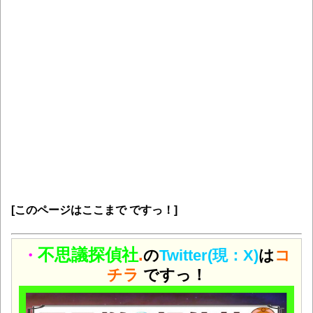
[このページはここまで ですっ！]
不思議探偵社
.
・
の
Twitter(現：X)
は
コ
チラ
ですっ！