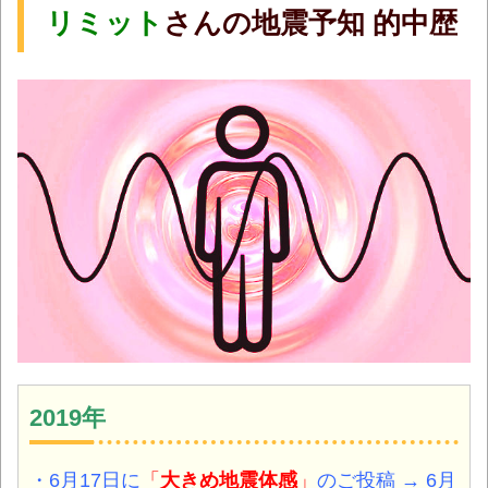
リミット
さんの地震予知 的中歴
2019年
・6月17日に
「
大きめ地震体感
」
のご投稿 → 6月