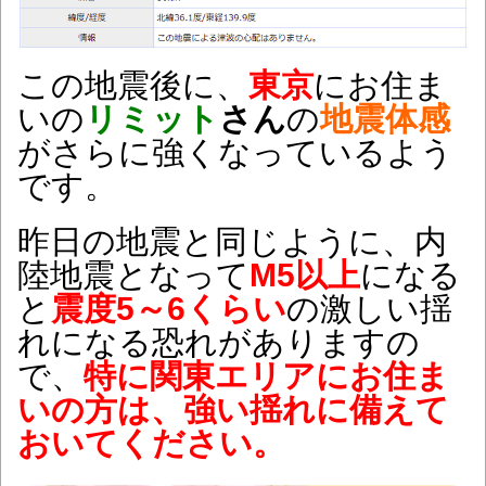
この地震後に、
東京
にお住ま
いの
リミット
さん
の
地震体感
がさらに強くなっているよう
です。
昨日の地震と同じように、内
陸地震となって
M5以上
になる
と
震度5～6くらい
の激しい揺
れになる恐れがありますの
で、
特に関東エリアにお住ま
いの方は、強い揺れに備えて
おいてください。