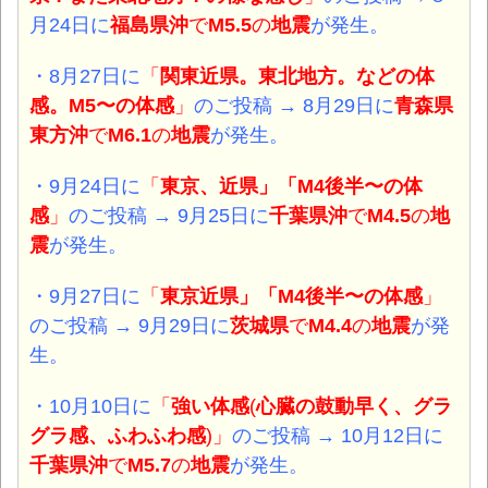
月24日に
福島県沖
で
M5.5
の
地震
が発生。
・8月27日に
「
関東近県。東北地方。などの体
感。M5〜の体感
」
のご投稿 → 8月29日に
青森県
東方沖
で
M6.1
の
地震
が発生。
・9月24日に
「
東京、近県」「M4後半〜の体
感
」
のご投稿 → 9月25日に
千葉県
沖
で
M4.5
の
地
震
が発生。
・9月27日に
「
東京近県」「M4後半〜の体感
」
のご投稿 → 9月29日に
茨城県
で
M4.4
の
地震
が発
生。
・10月10日に
「
強い体感
(
心臓の鼓動早く、
グラ
グラ
感、
ふわふわ感
)」
のご投稿 → 10月12日に
千葉県沖
で
M5.7
の
地震
が発生。