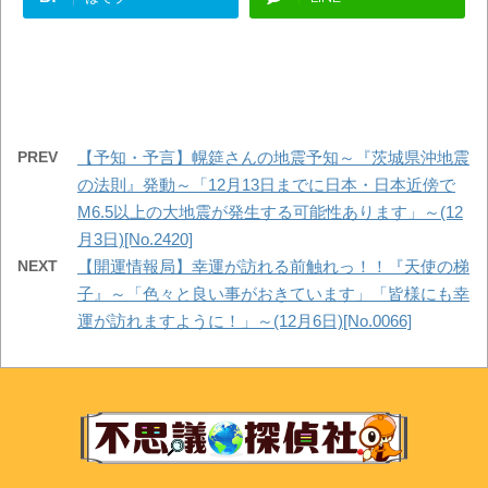
PREV
【予知・予言】幌筵さんの地震予知～『茨城県沖地震
の法則』発動～「12月13日までに日本・日本近傍で
M6.5以上の大地震が発生する可能性あります」～(12
月3日)[No.2420]
NEXT
【開運情報局】幸運が訪れる前触れっ！！『天使の梯
子』～「色々と良い事がおきています」「皆様にも幸
運が訪れますように！」～(12月6日)[No.0066]