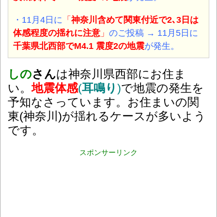
・11月4日に
「
神奈川含めて関東付近で2､3日は
体感程度の揺れに注意
」
のご投稿 → 11月5日に
千葉県北西部でM4.1 震度2の
地震
が発生。
しの
さん
は神奈川県西部にお住ま
い。
地震体感
(
耳鳴り
)
で地震の発生を
予知なさっています。お住まいの関
東(神奈川)が揺れるケースが多いよう
です。
スポンサーリンク