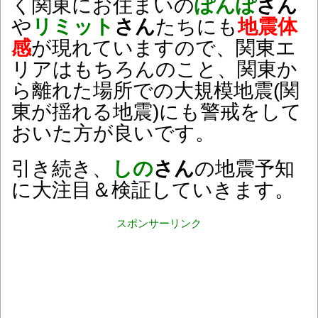
く関東にお住まいの
ぽんぽ
さん
や
リミット
さん
たちにも
地震体
感
が現れていますので、関東エ
リアはもちろんのこと、関東か
ら離れた場所での大規模地震(関
東が揺れる地震)にも警戒をして
おいた方が良いです。
引き続き、
しの
さん
の地震予知
に大注目＆検証していきます。
スポンサーリンク