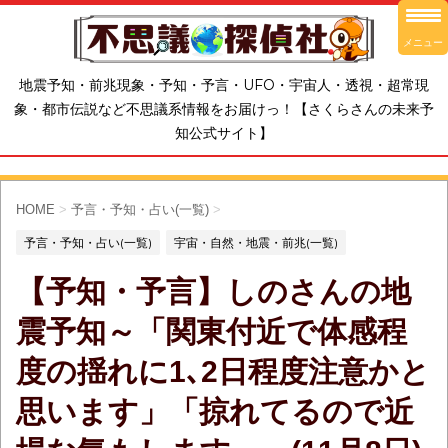
メニュー
地震予知・前兆現象・予知・予言・UFO・宇宙人・透視・超常現
象・都市伝説など不思議系情報をお届けっ！【さくらさんの未来予
知公式サイト】
HOME
>
予言・予知・占い(一覧)
>
予言・予知・占い(一覧)
宇宙・自然・地震・前兆(一覧)
【予知・予言】しのさんの地
震予知～「関東付近で体感程
度の揺れに1､2日程度注意かと
思います」「掠れてるので近