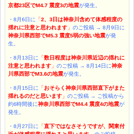
京都23区でM4.7 震度3の地震
が発生。
・8月6日に
「
2、3日は神奈川含めて体感程度の
揺れに注意
と思われます
」
のご投稿 → 8月9日に
神奈川県西部でM5.3 震度5弱の強い地震
が発
生。
・8月13日に
「
数日程度は神奈川県近辺の揺れに
注意
と思われます
」
のご投稿 → 8月14日に
神奈
川県西部でM3.6の地震
が発生。
・8月15日に
「
おそらく
神奈川県西部直下がまた
揺れる
のだと思います
」
のご投稿 → ご投稿から
約6時間後に
神奈川県西部でM4.4 震度4の地震
が
発生。
・8月27日に
「
直下ではなさそうですが、関東付