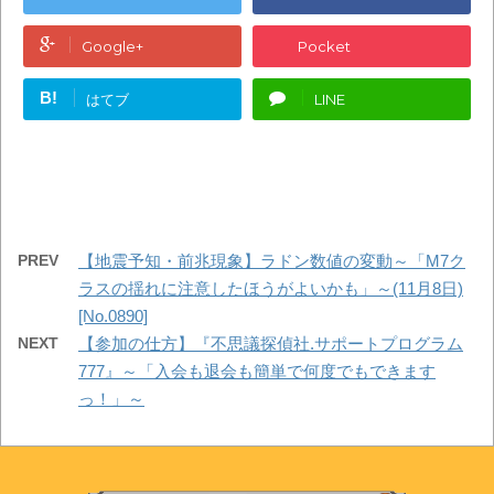
Google+
Pocket
B!
はてブ
LINE
PREV
【地震予知・前兆現象】ラドン数値の変動～「M7ク
ラスの揺れに注意したほうがよいかも」～(11月8日)
[No.0890]
NEXT
【参加の仕方】『不思議探偵社.サポートプログラム
777』～「入会も退会も簡単で何度でもできます
っ！」～