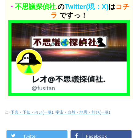
・
不思議探偵社
.
の
Twitter(現：X)
は
コチ
ラ
ですっ！
-
予言・予知・占い(一覧)
,
宇宙・自然・地震・前兆(一覧)
Twitter
Facebook