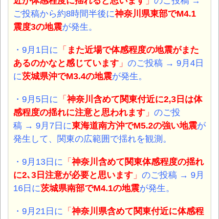
近が体感程度に揺れると思います
」
のご投稿 →
ご投稿から約8時間半後に
神奈川県東部でM4.1
震度3の地震
が発生。
・9月1日に
「
また近場で体感程度の地震がまた
あるのかなと感じています
」
のご投稿 → 9月4日
に
茨城県沖でM3.4の地震
が発生。
・9月5日に
「
神奈川含めて関東付近に2,3日は体
感程度の揺れに注意と思われます
」
のご投
稿 → 9月7日に
東海道南方沖でM5.2の強い
地震
が
発生して、関東の広範囲で揺れを観測。
・9月13日に
「
神奈川含めて関東体感程度の揺れ
に2､3日注意が必要と思います
」
のご投稿 → 9月
16日に
茨城県南部でM4.1の
地震
が発生。
・9月21日に
「
神奈川県含めて関東付近に体感程