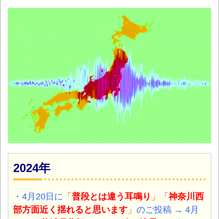
2024年
・4月20日に
「
普段とは違う耳鳴り
」「
神奈川西
部方面近く揺れると思います
」
のご投稿 → 4
月