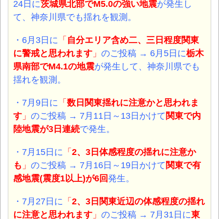
24日に
茨城県北部でM5.0の強い地震
が発生し
て、神奈川県でも揺れを観測。
・6月3日に
「
自分エリア含め二、三日程度関東
に警戒と思われます
」
のご投稿 → 6月5日に
栃木
県南部でM4.1の地震
が発生して、神奈川県でも
揺れを観測。
・7月9日に
「
数日関東揺れに注意かと思われま
す
」
のご投稿 → 7月11日～13日かけて
関東で内
陸地震が3日連続
で
発生。
・7月15日に
「
2、3日体感程度の揺れに注意か
も
」
のご投稿 → 7月16日～19日かけて
関東で有
感地震(震度1以上)が6回
発生。
・7月27日に
「
2、3日関東近辺の体感程度の揺れ
に注意と思われます
」
のご投稿 → 7月31日に
東