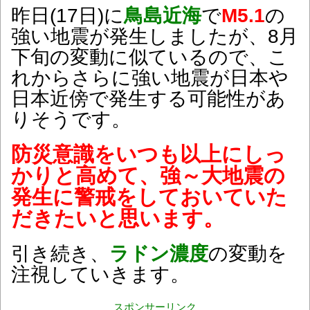
昨日(17日)に
鳥島近海
で
M5.1
の
強い地震が発生しましたが、8月
下旬の変動に似ているので、こ
れからさらに強い地震が日本や
日本近傍で発生する可能性があ
りそうです。
防災意識をいつも以上にしっ
かりと高めて、強～大地震の
発生に警戒をしておいていた
だきたいと思います。
引き続き、
ラドン濃度
の変動を
注視していきます。
スポンサーリンク