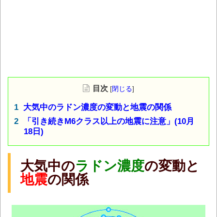
目次
[
閉じる
]
大気中のラドン濃度の変動と地震の関係
「引き続きM6クラス以上の地震に注意」(10月
18日)
大気中の
ラドン濃度
の変動と
地震
の関係