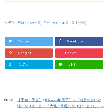
-
予言・予知・占い(一覧)
,
宇宙・自然・地震・前兆(一覧)
Twitter
Facebook
Google+
Pocket
B!
はてブ
LINE
PREV
【予知・予言】ginさんの地震予知～「地震の臭いが
強くなりました」「大難が小難になりますように」～