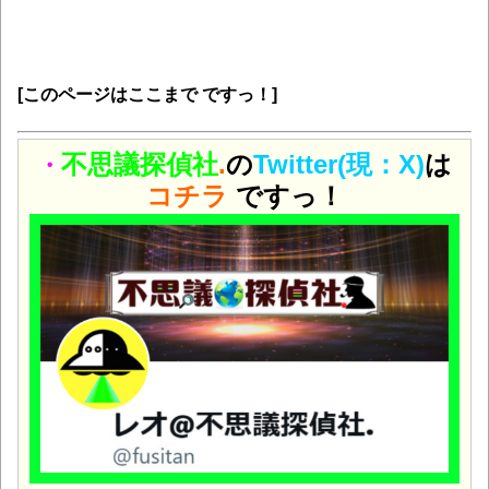
[このページはここまで ですっ！]
不思議探偵社
.
の
Twitter(現：X)
は
・
コチラ
ですっ！