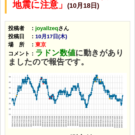
地震に注意」
(10月18日)
投稿者 ：
joyallzeq
さん
投稿日 ：
10月17日(木
)
場 所 ：
東京
ラドン数値
に動きがあり
コメント：
ましたので報告です。