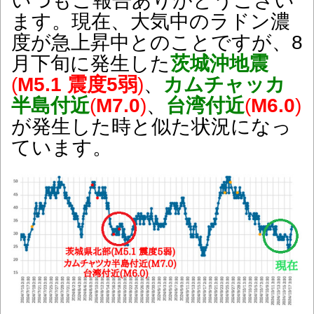
いつもご報告ありがとうござい
ます。現在、大気中のラドン濃
度が急上昇中とのことですが、8
月下旬に発生した
茨城沖地震
(
M5.1 震度5弱
)
、
カムチャッカ
半島付近
(
M7.0
)
、
台湾付近
(
M6.0
)
が発生した時と似た状況になっ
ています。