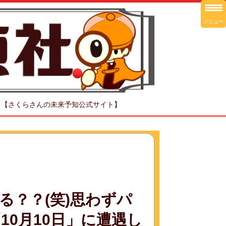
メニュー
！【さくらさんの未来予知公式サイト】
る？？(笑)思わずパ
0月10日」に遭遇し