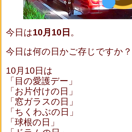
今日は
10月10日
。
今日は何の日かご存じですか？
10月10日は
「目の愛護デー」
「お片付けの日」
「窓ガラスの日」
「ちくわぶの日」
「球根の日」