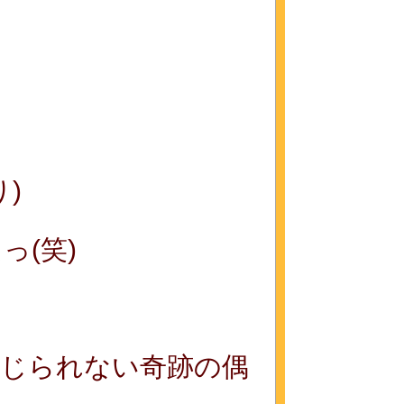
)
(笑)
信じられない奇跡の偶