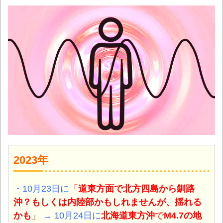
2023年
・10月23日に
「
道東方面で北方四島から釧路
沖？もしくは内陸部かもしれませんが、揺れる
かも
」
→ 10月24日に
北海道東方沖
で
M4.7の地