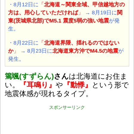
・8月12日に
「
北海道～関東全域、甲信越地方の
方は、用心していただければ
」
→ 8月19日に
関
東(茨城県北部)
でM5.1 震度5弱の強い地震
が発
生。
・8月22日に
「
北海道界隈、揺れるのではない
か
」
→ 8月23日に
北海道東方沖
でM4.5の地震
が
発生。
篶颯(すずらん)
さん
は北海道にお住ま
い。
『耳鳴り』
や
『動悸』
という形で
地震体感が現れるタイプ。
スポンサーリンク