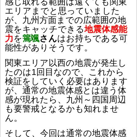
感じ取れる範囲は遠くても関東
エリアまでと思っていました
が、九州方面までの広範囲の地
震をキャッチできる
地震体感能
力
を
篶颯
さん
はお持ちである可
能性がありそうです。
関東エリア以西の地震が発生し
たのは1回目なので、これから
検証をしていく必要はあります
が、通常の地震体感とは違う体
感が現れたら、九州～四国周辺
も要警戒となるかも知れませ
ん。
そして、今回は通常の地震体感