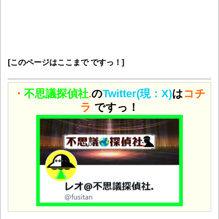
[このページはここまで ですっ！]
・
不思議探偵社
.
の
Twitter(現：X)
は
コチ
ラ
ですっ！