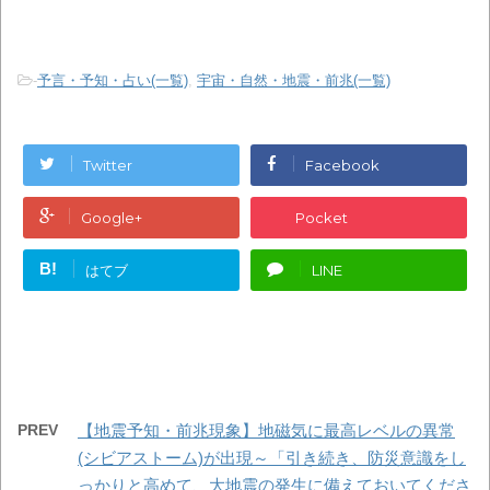
-
予言・予知・占い(一覧)
,
宇宙・自然・地震・前兆(一覧)
Twitter
Facebook
Google+
Pocket
B!
はてブ
LINE
PREV
【地震予知・前兆現象】地磁気に最高レベルの異常
(シビアストーム)が出現～「引き続き、防災意識をし
っかりと高めて、大地震の発生に備えておいてくださ