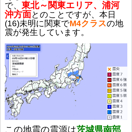
東北～関東エリア、浦河
で、
沖方面
とのことですが、本日
(16
)未明に関東で
M4クラス
の地
震が発生しています。
この地震の震源は
茨城県南部