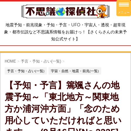
メニュー
地震予知・前兆現象・予知・予言・UFO・宇宙人・透視・超常現
象・都市伝説など不思議系情報をお届けっ！【さくらさんの未来予
知公式サイト】
HOME
>
予言・予知・占い(一覧)
>
予言・予知・占い(一覧)
宇宙・自然・地震・前兆(一覧)
【予知・予言】篶颯さんの地
震予知～「東北地方～関東地
方か浦河沖方面」「念のため
用心していただければと思い