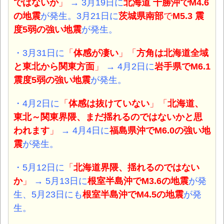
ではないか
」
→ 3月19日に
北海道 十勝沖でM4.6
の地震
が発生。3月21日に
茨城県南部
で
M5.3 震
度5弱
の強い地震
が発生。
・3月31日に
「
体感が凄い
」「
方角は北海道全域
と東北から関東方面
」
→ 4月2日に
岩手県
でM6.1
震度5弱の強い地震
が発生。
・4月2日に
「
体感は抜けていない
」「
北海道、
東北～関東界隈、まだ揺れるのではないかと思
われます
」
→ 4月4日に
福島県沖
でM6.0の強い地
震
が発生。
・5月12日に
「
北海道界隈、揺れるのではない
か
」
→ 5月13日に
根室半島沖
でM3.6の地震
が発
生、5月23日にも
根室半島沖でM4.5の地震
が発
生。