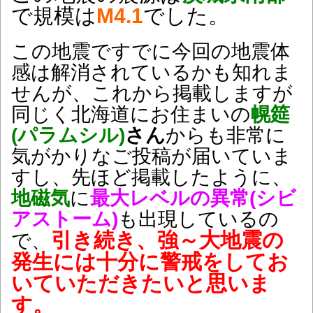
で規模は
M4.1
でした。
この地震ですでに今回の地震体
感は解消されているかも知れま
せんが、これから掲載しますが
同じく北海道にお住まいの
幌筵
(パラムシル)
さん
からも非常に
気がかりなご投稿が届いていま
すし、先ほど掲載したように、
地磁気
に
最大レベルの異常(シビ
アストーム)
も出現しているの
引き続き、強～大地震の
で、
発生には十分に警戒をしてお
いていただきたいと思いま
す。