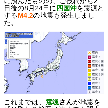
に済んだものの、ご投稿から2
日後の8月24日に
四国沖
を震源と
する
M4.2
の地震も発生しまし
た。
これまでは、
篶颯
さん
が地震を