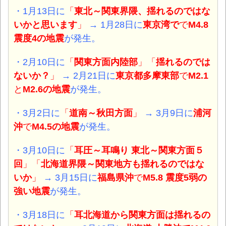
・1月13日に
「
東北～関東界隈、揺れるのではな
いかと思います
」
→ 1月28日に
東京湾で
で
M4.8
震度4の地震
が発生。
・2月10日に
「
関東方面内陸部
」「
揺れるのでは
ないか？
」
→ 2月21日に
東京都多摩東部
で
M2.1
と
M2.6の地震
が発生。
・3月2日に
「
道南～秋田方面
」
→ 3月9日に
浦河
沖
で
M4.5
の地震
が発生。
・3月10日に
「
耳圧～耳鳴り 東北～関東方面５
回
」「
北海道界隈～関東地方も揺れるのではな
いか
」
→ 3月15日に
福島県沖
で
M5.8 震度5弱
の
強い地震
が発生。
・3月18日に
「
耳北海道から関東方面は揺れるの