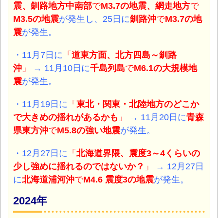
震
、釧路地方中南部
で
M3.7の地震
、網走地方
で
M3.5の地震
が発生し
、
25日に
釧路沖
で
M3.7の
地
震
が発生。
・11月7日に
「
道東方面、北方四島～釧路
沖
」
→ 11月10日に
千島列島
で
M6.1の大規模地
震
が発生。
・11月19日に
「
東北・関東・北陸地方のどこか
で大きめの揺れがあるかも
」
→ 11月20日に
青森
県東方沖
で
M5.8の強い地震
が発生。
・12月27日に
「
北海道界隈、震度3～4くらいの
少し強めに揺れるのではないか？
」
→ 12月27日
に
北海道浦河沖
で
M4.6 震度3の地震
が発生。
2024年