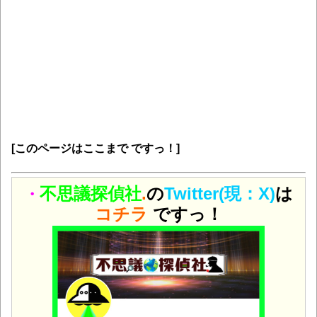
[このページはここまで ですっ！]
不思議探偵社
.
の
Twitter(現：X)
は
・
コチラ
ですっ！