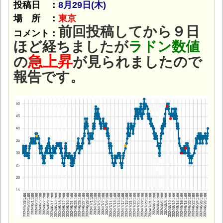
投稿日 ：
8月29日(木
)
場 所 ：
東京
前回投稿してから９日
コメント：
ほど経ちましたが
ラドン数値
急上昇
の
が見られましたので
報告です。