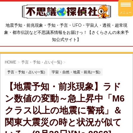
メニュー
地震予知・前兆現象・予知・予言・UFO・宇宙人・透視・超常現
象・都市伝説など不思議系情報をお届けっ！【さくらさんの未来予
知公式サイト】
HOME
>
予言・予知・占い(一覧)
>
予言・予知・占い(一覧)
宇宙・自然・地震・前兆(一覧)
【地震予知・前兆現象】ラド
ン数値の変動～急上昇中「M6
クラス以上の地震に警戒」＆
関東大震災の時と状況が似て