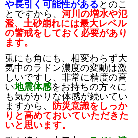
や長引く可能性がある
とのこ
とですから、
河川の増水や氾
濫、土砂崩れには最大レベル
の警戒をしておく必要があり
ます。
兎にも角にも、相変わらず大
気中のラドン濃度の変動は激
しいですし、非常に精度の高
い
地震体感
をお持ちの方々に
も気がかりな体感が続いてい
ますから、
防災意識をしっか
りと高めておいていただきた
いと思います。