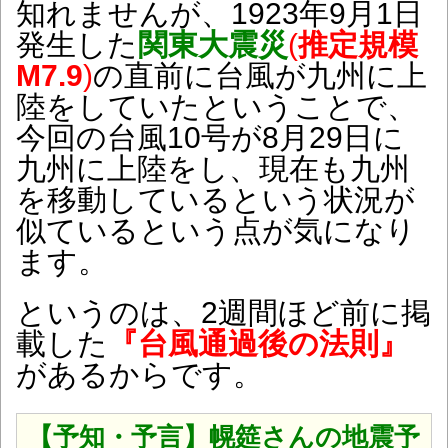
知れませんが、1923年9月1日
発生した
関東大震災
(
推定規模
M7.9
)
の直前に台風が九州に上
陸をしていたということで、
今回の台風10号が8月
29日に
九州に上陸をし、現在も九州
を移動しているという状況が
似ているという点が気になり
ます。
というのは、2週間ほど前に掲
載した
『台風通過後の法則』
があるからです。
【予知・予言】幌筵さんの地震予