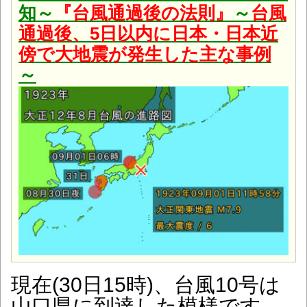
知～
『台風通過後の法則』
～
台風
通過後、5日以内に日本・日本近
傍で大地震が発生した主な事例
～
現在(30日15時)、台風10号は
山口県に到達した模様です。