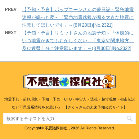
PREV
【予知・予言】ポップコーンさんの夢日記～緊急地震
速報が鳴った夢～「緊急地震速報が鳴る大きな地震に
注意してほしいです」～(8月28日)[No.2321]
NEXT
【予知・予言】リミットさんの地震予知～「体感的に
いつ地震がきてもおかしくない」「東京や関東地方、
及び近県十分ご注意願います」～(8月30日)[No.2322]
地震予知・前兆現象・予知・予言・UFO・宇宙人・透視・超常現象・都市伝説
など不思議系情報をお届けっ！【さくらさんの未来予知公式サイト】
Copyright© 不思議探偵社. , 2026 All Rights Reserved.