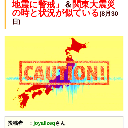
地震に警戒」
＆
関東大震災
の時と状況が似ている
(8月30
日)
投稿者 ：
joyallzeq
さん