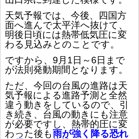
天気予報では、今後、四国方
面へ進んで太平洋へ抜けて、
明後日頃には熱帯低気圧に変
わる見込みとのことです。
ですから、9月1日～6日まで
が法則発動期間となります。
ただ、今回の台風の進路は天
気予報による進路予測と全然
違う動きをしているので、引
き続き、台風の動きにも注意
が必要ですし、熱帯的圧に変
わった後も
雨が強く降る恐れ