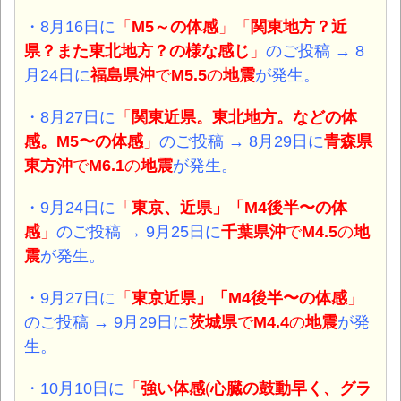
・8月16日に
「
M5～の体感
」
「
関東地方？近
県？また東北地方？の様な感じ
」
のご投稿 → 8
月24日に
福島県沖
で
M5.5
の
地震
が発生。
・8月27日に
「
関東近県。東北地方。などの体
感。M5〜の体感
」
のご投稿 → 8月29日に
青森県
東方沖
で
M6.1
の
地震
が発生。
・9月24日に
「
東京、近県」「M4後半〜の体
感
」
のご投稿 → 9月25日に
千葉県
沖
で
M4.5
の
地
震
が発生。
・9月27日に
「
東京近県」「M4後半〜の体感
」
のご投稿 → 9月29日に
茨城県
で
M4.4
の
地震
が発
生。
・10月10日に
「
強い体感
(
心臓の鼓動早く、
グラ