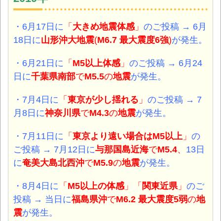
・6月17日に
「
大きめ地震体感
」
のご投稿 → 6月
18日に
山形沖大地震
(
M6.7 最大震度6強
)
が発生。
・6月21日に
「
M5以上体感
」
のご投稿 → 6月24
日に
千葉県南部
で
M5.5
の
地震
が発生。
・7月4日に
「
東京が少し揺れる
」
のご投稿 → 7
月8日に
神奈川県
で
M4.3
の
地震
が発生。
・7月11日に
「
東京より遠い場合はM5以上
」
の
ご投稿 → 7月12日に
与那国島近海
で
M5.4
、
13日
に
奄美大島北西沖
で
M5.9
の
地震
が発生。
・8月4日に
「
M5以上の体感
」「
関東近県
」
のご
投稿 → 当日に
福島県沖
で
M6.2 最大震度5弱
の
地
震
が発生。