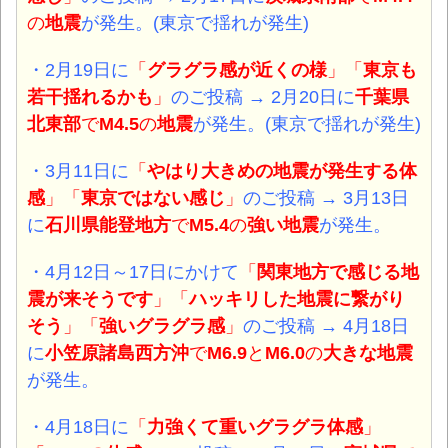
の
地震
が発生。
(東京で揺れが発生)
・2月19日
に
「
グラグラ感が近くの様
」「
東京も
若干揺れるかも
」
のご投稿 → 2月20日に
千葉県
北東部
で
M4.5
の
地震
が発生。
(東京で揺れが発生)
・3月11日
に
「
やはり大きめの地震が発生する体
感
」「
東京ではない感
じ
」
のご投稿 → 3月13日
に
石川県能登地方
で
M5.4
の
強い地震
が発生。
・4月12日～17日
にかけて
「
関東地方で感じる地
震が来そうです
」「
ハッキリした地震に繋がり
そう
」「
強い
グラグラ感
」
のご投稿 → 4月18日
に
小笠原諸島西方沖
で
M6.9
と
M6.0
の
大きな
地震
が発生。
・4月18日
に
「
力強くて重いグラグラ体感
」