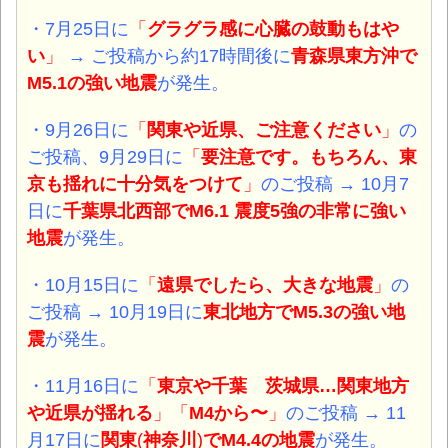
・7月25日
に
「
グラグラ感に心臓の鼓動もはや
い
」
→ ご投稿から約17時間後に
青森県東方沖
で
M5.1
の強い地震
が発生。
・9月26日
に
「
関東や近県、ご注意ください
」
の
ご投稿、9月29日に
「
要注意です。もちろん、東
京も揺れに十分気をつけて
」
のご投稿
→ 10月7
日に
千葉県北西部で
M6.1 震度5強
の非常に強い
地震
が発生。
・10月15日
に
「
遠県でしたら、大きな地震
」
の
ご投稿
→ 10月19日に
東北地方で
M5.3の強い地
震
が発生。
・11月16日
に
「
東京や千葉 茨城県…関東地方
や近県が揺れる
」「
M4から〜
」
のご投稿 → 11
月17日に
関東
(
神奈川
)
で
M4.4の地震
が発生。