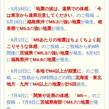
・5月18日
に
「
地震の波は、遠県での体感
」「
今
は東京から遠県注意してください
」
のご投稿 →
5月19日に
福島県沖
で
M5.2
の
強い地震
が発生。
岐
阜県
で
M5.2
の
強い地震
が発生。
・6月1日
に
「
M5あたりの地震はちょくちょく起
こりそうな体感
」
のご投稿 → ご投稿から約6時
間後に
茨城県
で
M5.3
の
強い地震
が発生。6月3日
に
福島県沖
で
M4.9
の
地震
が発生。
・6月12日
に
「
各地でM4以上が頻繁に
」
のご投
稿 → ご投稿から25時間ほどの間に
北海道
・
東北
地方
・
九州
で
M4以上
の
地震
が
計5回
発生。
・7月4日
に
「
関東や近県の体感
」
「
M5～
」
のご
投稿 → 7
月9日に
茨城県南部
で
M4.7
の
地震
が発
生。