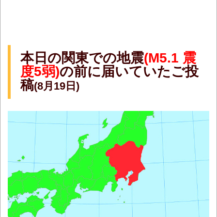
本日の関東での地震
(M5.1 震
度5弱)
の前に届いていたご投
稿
(8月19日)