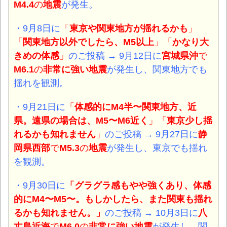
M4.4
の
地震
が発生。
・9月8日
に
「
東京や関東地方が揺れるかも
」
「
関東地方以外でしたら、M5以上
」「
かなり大
きめの体感
」
のご投稿 → 9月12日に
宮城県沖
で
M6.1
の
非常に強い
地震
が発生し、関東地方でも
揺れを観測。
・9月21日
に
「
体感的にM4半〜関東地方、近
県。遠県の場合は、M5〜M6近く
」「
東京少し揺
れるかも知れません
」
のご投稿 → 9月27日に
静
岡県西部
で
M5.3
の
地震
が発生し、東京でも揺れ
を観測。
・9月30日
に
「グラグラ感もやや強くあり、体感
的にM4〜M5〜。もしかしたら、また関東も揺れ
るかも知れません。」
のご投稿 → 10月3日に
八
丈島近海
で
M6.0
の
非常に強い
地震
が発生し、関