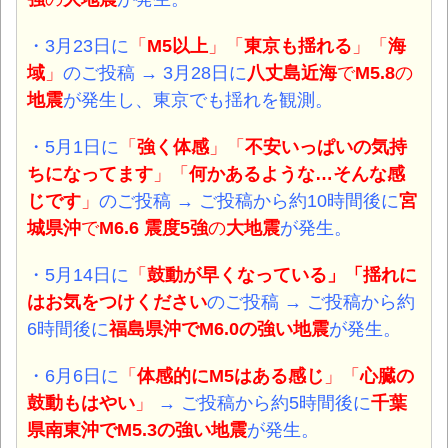
・3月23日
に
「
M5以上
」「
東京も揺れる
」「
海
域
」
のご投稿 →
3月28日
に
八丈島近海
で
M5.8
の
地震
が発生し、東京でも揺れを観測。
・5月1日
に
「
強く体感
」「
不安いっぱいの気持
ちになってます
」「
何かあるような…そんな感
じです
」
のご投稿 → ご投稿から約10時間後に
宮
城県沖
で
M6.6 震度5強
の
大地震
が発生。
・5月14日
に
「
鼓動が早くなっている
」「
揺れに
はお気をつけください
のご投稿 → ご投稿から約
6時間後に
福島県沖
で
M6.0
の強い
地震
が発生。
・6月6日
に
「
体感的にM5はある感じ
」「
心臓の
鼓動もはやい
」
→ ご投稿から約5時間後に
千葉
県南東沖
で
M5.3
の強い地震
が発生。