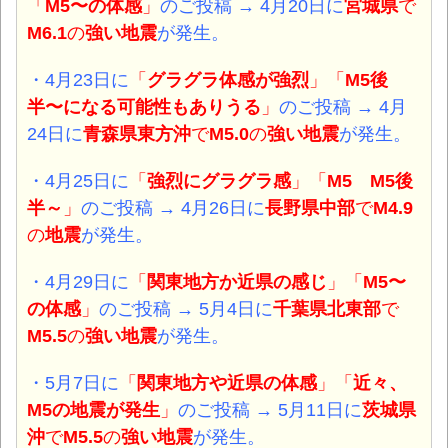
「
M5〜の体感
」
のご投稿 → 4月20日に
宮城県
で
M6.1
の
強い地震
が発生。
・4月23日
に
「
グラグラ体感が強烈
」「
M5後
半〜になる可能性もありうる
」
のご投稿 → 4月
24日に
青森県東方沖
で
M5.0
の
強い地震
が発生。
・4月25日
に
「
強烈に
グラグラ感
」「
M5 M5後
半～
」
のご投稿 → 4月26日に
長野県中部
で
M4.9
の
地震
が発生。
・4月29日
に
「
関東地方か近県の感じ
」「
M5〜
の体感
」
のご投稿 → 5月4日に
千葉県北東部
で
M5.5
の
強い地震
が発生。
・5月7日
に
「
関東地方や近県の体感
」「
近々、
M5の地震が発生
」
のご投稿 → 5月11日に
茨城県
沖
で
M5.5
の
強い地震
が発生。