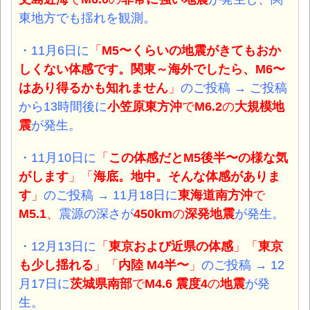
東地方でも揺れを観測。
・11月6日
に
「
M5〜くらいの地震がきてもおか
しくない体感
です。
関東～海外でしたら、M6〜
はあり得るかも知れません
」
のご投稿 → ご投稿
から13時間後に
小笠原東方沖
で
M6.2
の
大規模
地
震
が発生。
・11月10日
に
「
この体感だとM5後半〜の様な気
がします
」「
海底。地中。そんな体感がありま
す
」
のご投稿 →
11月18日に
東海道南方沖
で
M5.1
、
震源の深さが
450km
の
深発
地震
が発生。
・12月13日
に
「
東京および近県の体感
」「
東京
も少し揺れる
」「
内陸 M4半〜
」
のご投稿 → 12
月17日に
茨城県南部
で
M4.6 震度4
の
地震
が発
生。