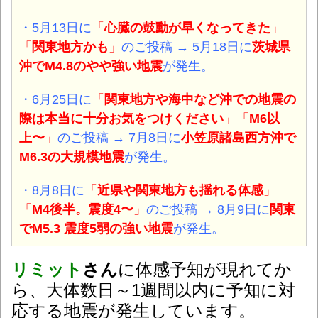
・5月13日に
「
心臓の鼓動が早くなってきた
」
「
関東地方かも
」
のご投稿 → 5月18日に
茨城県
沖
でM4.8
のやや強い
地震
が発生。
・6月25日に
「
関東地方や海中など沖での地震の
際は本当に十分お気をつけください
」「
M6以
上〜
」
のご投稿 → 7月8日に
小笠原諸島西方沖
で
M6.3
の大規模
地震
が発生。
・8月8日に
「
近県や関東地方も揺れる体感
」
「
M4後半。震度4〜
」
のご投稿 → 8月9日に
関東
でM5.3 震度5弱
の強い
地震
が発生。
リミット
さん
に体感予知が現れてか
ら、大体数日～1週間以内に予知に対
応する地震が発生しています。