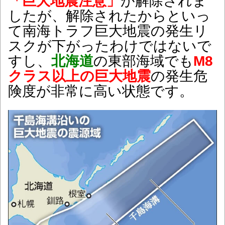
「巨大地震注意」
が解除されま
したが、解除されたからといっ
て南海トラフ巨大地震の発生リ
スクが下がったわけではないで
すし、
北海道
の東部海域でも
M8
クラス以上の巨大地震
の発生危
険度が非常に高い状態です。