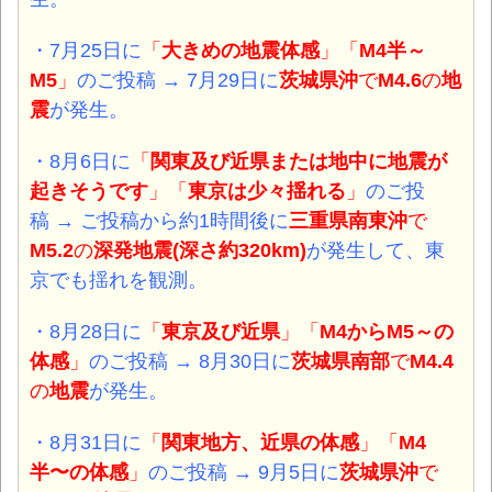
・7月25日
に
「
大きめの地震体感
」
「
M4半～
M5
」
のご投稿 → 7月29日に
茨城県沖
で
M4.6
の
地
震
が発生。
・8月6日
に
「
関東
及び
近県
または
地中に地震
が
起きそうです
」
「
東京は少々揺れる
」
のご投
稿 → ご投稿から約1時間後に
三重県南東沖
で
M5.2
の
深発
地震(深さ約320km)
が発生して、東
京でも揺れを観測。
・8月28日
に
「
東京及び近県
」
「
M4からM5～の
体感
」
のご投稿 →
8月30日に
茨城県南部
で
M4.4
の
地震
が発生。
・8月31日
に
「
関東地方、近県の体感
」
「
M4
半〜の体感
」
のご投稿 → 9月5日に
茨城県沖
で