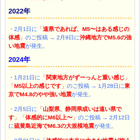
2022年
・2月1日
に
「
遠県であれば、M5〜はある感じの
体感
」
のご投稿 → 2月9日に
沖縄地方
でM5.6の強
い地震
が発生。
2024年
・1月21日
に
「
関東地方がずーっんと重い感じ
」
「
M5以上の感じです
」
のご投稿 → 1月28日に
東
京で
M4.8のやや
強い地震
が発生。
・2月5日に
「
山梨県、静岡県或いは遠い県で
す
」「
体感的にM6以上〜
」
のご投稿 → 2月12日
に
硫黄島近海で
M6.3の大規模
地震
が発生。