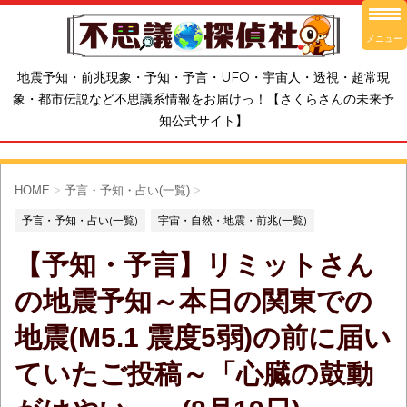
メニュー
地震予知・前兆現象・予知・予言・UFO・宇宙人・透視・超常現
象・都市伝説など不思議系情報をお届けっ！【さくらさんの未来予
知公式サイト】
HOME
>
予言・予知・占い(一覧)
>
予言・予知・占い(一覧)
宇宙・自然・地震・前兆(一覧)
【予知・予言】リミットさん
の地震予知～本日の関東での
地震(M5.1 震度5弱)の前に届い
ていたご投稿～「心臓の鼓動