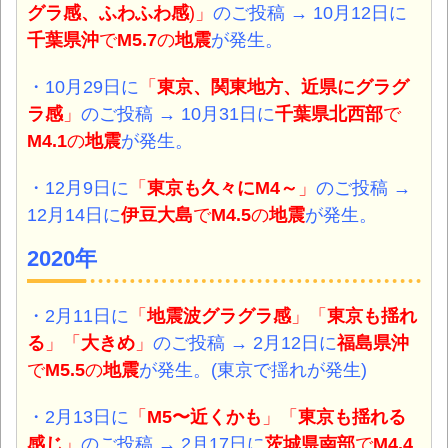
グラ
感、
ふわふわ感
)」
のご投稿 → 10月12日に
千葉県沖
で
M5.7
の
地震
が発生。
・10月29日に
「
東京、関東地方、近県にグラグ
ラ感
」
のご投稿 → 10月31日に
千葉県北西部
で
M4.1
の
地震
が発生。
・12月9日に
「
東京も久々にM4～
」
のご投稿 →
12月14日に
伊豆大島
で
M4.5
の
地震
が発生。
2020年
・2月11日
に
「
地震波グラグラ感
」「
東京も揺れ
る
」「
大きめ
」
のご投稿 → 2月12日に
福島県沖
で
M5.5
の
地震
が発生。(東京で揺れが発生)
・2月13日
に
「
M5〜近くかも
」「
東京も揺れる
感じ
」
のご投稿 → 2月17日に
茨城県南部
で
M4.4