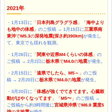
2021年
・1月13日
に
「
日本列島グラグラ感
」「
海中より
も地中の体感
」
のご投稿 →
1月15日
に
三重県南
東沖
で
M5.3
の
深発
地震(深さ約390km)
が発生し
て、東京でも揺れを観測。
・1月26日
に
「
関東
や
近県M4
くらいの体感
」
の
ご投稿 → 2月2日に
栃木県
で
M4.0
の
地震
が発生。
・2月15日
に
「
遠県でしたら、M5～
」
のご投
稿 → 2月20日に
栃木県
で
M4.0
の
地震
が発生。
・3月20日
に
「
体感が強くでてきてます。心臓鼓
動がはやくなってます
」「
M5〜
」
のご投稿 →
ご投稿から約3時間後に
宮城県沖県
で
M6.9 震度5
強
の
大地震
が発生。