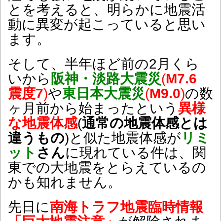
とを考えると、明らかに地震活
動に異変が起こっていると思い
ます。
そして、半年ほど前の2月くら
いから
阪神・淡路大震災
(
M7.6
震度7
)
や
東日本大震災
(
M9.0
)
の数
ヶ月前から始まったという
異様
な地震体感
(
通常の地震体感とは
違うもの
)と似た地震体感が
リミ
ット
さん
に現れている件は、関
東での大地震をとらえているの
かも知れません。
先日に
南海トラフ地震臨時情報