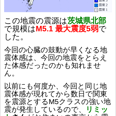
この地震の震源は
茨城県北部
で規模は
M5.1 最大震度5弱
で
した。
今回の心臓の鼓動が早くなる地
震体感は、今回の地震をとらえ
た体感だったのかも知れませ
ん。
以前にも何度か、今回と同じ地
震体感が現れてから数日で関東
を震源とするM5クラスの強い地
震が発生しているので、
リミッ