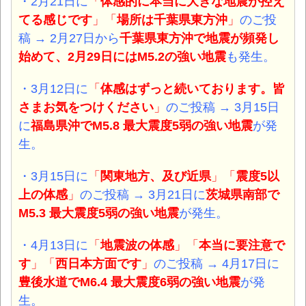
・2月21日に
「
体感的に本当に大きな地震が控え
てる感じです
」「
場所は千葉県東方沖
」
の
ご投
稿 → 2月27日から
千葉県東方沖で地震が頻発し
始めて、2月29日にはM5.2の強い地震
も発生。
・3月12日に
「
体感はずっと続いております。
皆
さまお気をつけください
」
のご投稿 → 3
月15日
に
福島県沖でM5.8 最大震度5弱
の強い
地震
が発
生。
・3月15日に
「
関東地方、及び近県
」「
震度5以
上の体感
」
のご投稿 → 3月21日に
茨城県南部で
M5.3 最大震度5弱
の強い
地震
が発生。
・4月13日に
「
地震波の体感
」「
本当に要注意で
す
」「
西日本方面です
」
のご投稿 → 4月17日に
豊後水道でM6.4 最大震度6弱
の強い
地震
が発
生。