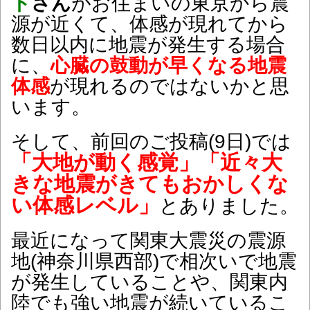
ト
さん
がお住まいの東京から震
源が近くて、体感が現れてから
数日以内に地震が発生する場合
に、
心臓の鼓動が早くなる地震
体感
が現れるのではないかと思
います。
そして、前回のご投稿(9日)では
「大地が動く感覚」「近々大
きな地震がきてもおかしくな
い体感レベル」
とありました。
最近になって関東大震災の震源
地(神奈川県西部)で相次いで地震
が発生していることや、関東内
陸でも強い地震が続いているこ