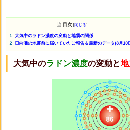
目次
[
閉じる
]
大気中のラドン濃度の変動と地震の関係
日向灘の地震前に届いていたご報告＆最新のデータ(8月10日
大気中の
ラドン濃度
の変動と
地