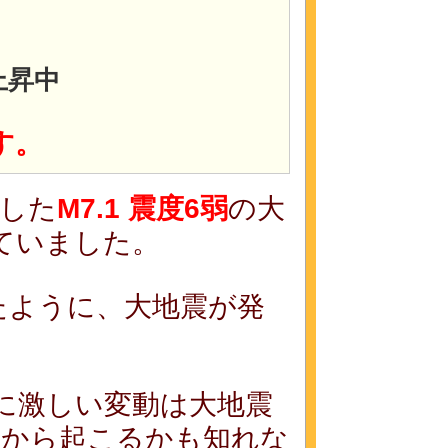
上昇中
す。
した
M7.1 震度6弱
の大
ていました。
たように、大地震が発
に激しい変動は大地震
れから起こるかも知れな