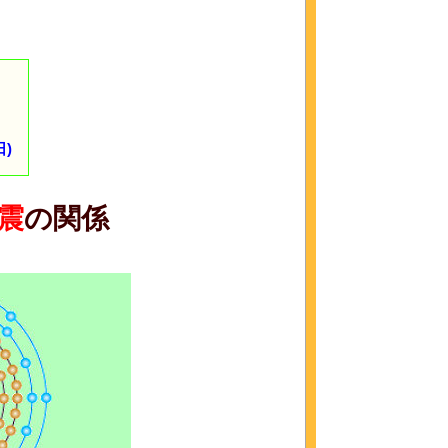
)
震
の関係