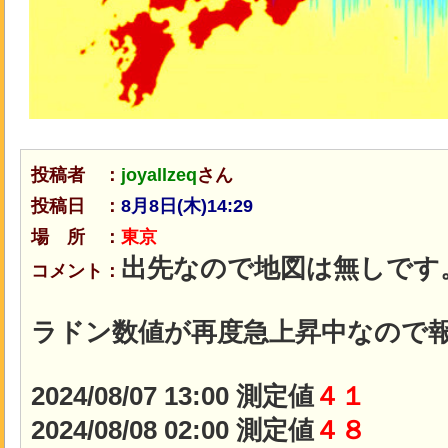
投稿者 ：
joyallzeq
さん
投稿日 ：
8月8日(木
)14:29
場 所 ：
東京
出先なので地図は無しです
コメント：
ラドン数値が再度急上昇中なので
2024/08/07 13:00 測定値
４１
2024/08/08 02:00 測定値
４８