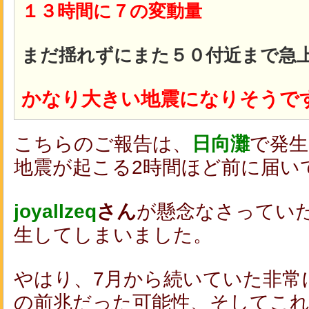
１３時間に７の変動量
まだ揺れずにまた５０付近まで急
かなり大きい地震になりそうで
こちらのご報告は、
日向灘
で発生
地震が起こる2時間ほど前に届い
joyallzeq
さん
が懸念なさってい
生してしまいました。
やはり、7月から続いていた非常
の前兆だった可能性、そしてこ