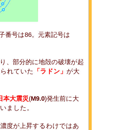
子番号は86。元素記号は
り、部分的に地殻の破壊が起
められていた
「ラドン」
が大
日本大震災
(
M9.0
)発生前に大
ていました。
ン濃度が上昇するわけではあ