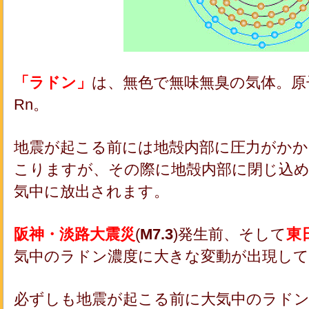
「ラドン」
は、無色で無味無臭の気体。原
Rn。
地震が起こる前には地殻内部に圧力がかか
こりますが、その際に地殻内部に閉じ込
気中に放出されます。
阪神・淡路大震災
(
M7.3
)発生前、そして
東
気中のラドン濃度に大きな変動が出現し
必ずしも地震が起こる前に大気中のラド