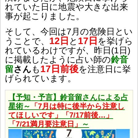
れていた日に地震や大きな出来
事が起こりました。
そして、今回は7月の危険日とい
12日
17日
うことで、
と
を挙げら
れているわけですが、昨日(1日)
に掲載したように占い師の
鈴音
17日前後
留
さん
も
を注意日に挙
げられています。
【予知・予言】鈴音留さんによる占
星術～
「7月は特に後半から注意し
てほしいです」「7/17前後…」
「7/21満月要注意日」
～