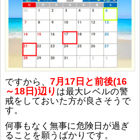
7月17日と前後(16
ですから、
～18日)辺り
は最大レベルの警
戒をしておいた方が良さそうで
す。
何事も
なく無事に危険日が過ぎ
ることを願うばかりです。