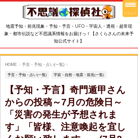
メニュー
地震予知・前兆現象・予知・予言・UFO・宇宙人・透視・超常現
象・都市伝説など不思議系情報をお届けっ！【さくらさんの未来予
知公式サイト】
HOME
>
予言・予知・占い(一覧)
>
予言・予知・占い(一覧)
宇宙・自然・地震・前兆(一覧)
【予知・予言】奇門遁甲さん
からの投稿～7月の危険日～
「災害の発生が予想されま
す」「皆様、注意喚起を宜し