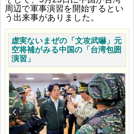
周辺で軍事演習を開始するとい
う出来事がありました。
虚実ないまぜの「文攻武嚇」元
空将補がみる中国の「台湾包囲
演習」