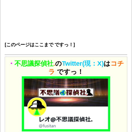
[このページはここまで ですっ！]
・
不思議探偵社
.
の
Twitter(現：X)
は
コチ
ラ
ですっ！