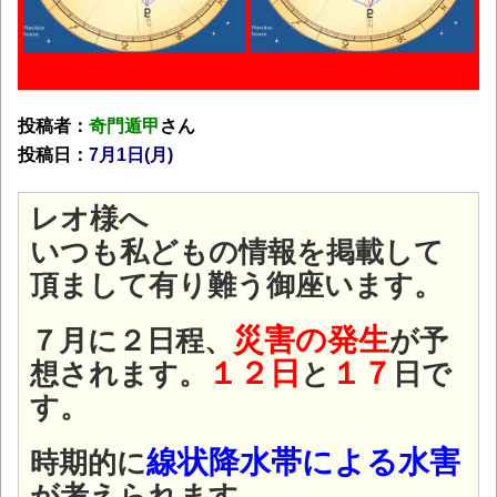
投稿者：
奇門遁甲
さん
投稿日：
7月1
日(月
)
レオ様へ
いつも私どもの情報を掲載して
頂まして有り難う御座います。
災害の発生
７月に２日程、
が予
１２日
１７
想されます。
と
日で
す。
線状降水帯による水害
時期的に
が考えられます。