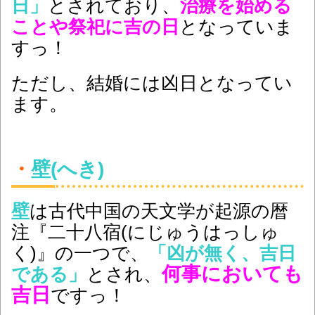
日」
とされており、
治療を始める
ことや祭祀に吉の日
となっていま
すっ！
ただし、結婚には凶日となってい
ます。
・
壁(へき)
壁
は古代中国の天文学が起源の暦
注『二十八宿(にじゅうはっしゅ
く)』の一つで、
「凶が無く、吉日
何事においても
である
」
とされ、
吉日
ですっ！