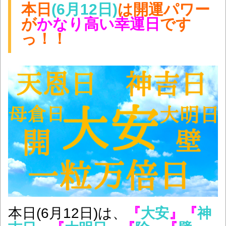
本日
(6月12日)
は開運パワー
が
かなり高い
幸運日
です
っ！！
本日(6月12日)は、
『
大安
』
『
神