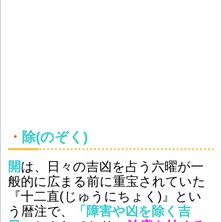
・
除(のぞく)
開
は、日々の吉凶を占う六曜が一
般的に広まる前に重宝されていた
『十二直(じゅうにちょく)』とい
う暦注で、
「障害や凶を除く吉