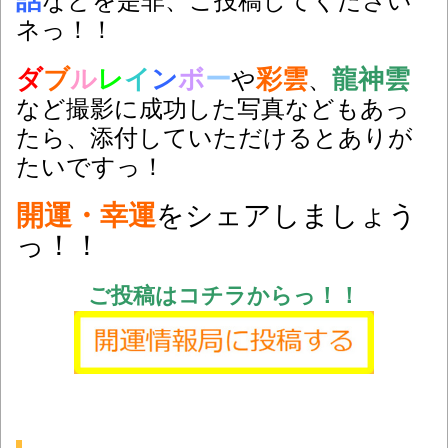
などを是非、ご投稿してください
ネっ！！
ダ
ブ
ル
レ
イ
ン
ボ
ー
彩雲
龍神雲
や
、
など撮影に成功した写真などもあっ
たら、添付していただけるとありが
たいですっ！
開運・幸運
をシェアしましょう
っ！！
ご投稿はコチラからっ！！