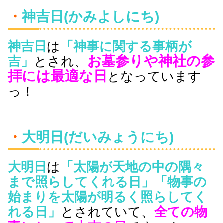
・
神吉日(かみよしにち)
神吉日
は
「神事に関する事柄が
お墓参りや神社の参
吉」
とされ、
拝には最適な日
となっています
っ！
・
大明日(だいみょうにち)
大明日
は
「太陽が天地の中の隅々
まで照らしてくれる日」「物事の
始まりを太陽が明るく照らしてく
れる日」
とされていて、
全ての物