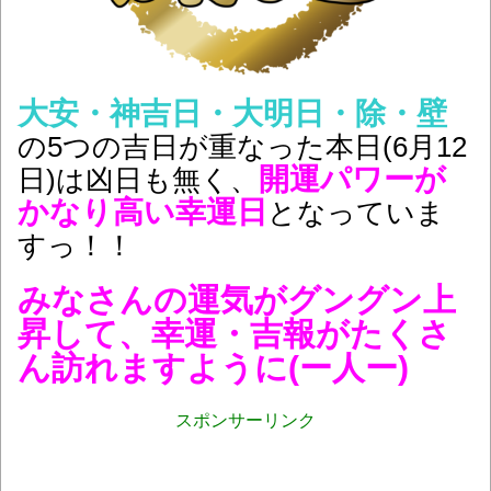
大安・神吉日・大明日・除・壁
の5つの吉日が重なった本日(6月12
開運パワーが
日)は凶日も無く、
かなり高い
幸運日
となっていま
すっ！！
みなさんの運気がグングン上
昇して、幸運・吉報
がたくさ
ん訪れますように(ー人ー)
スポンサーリンク