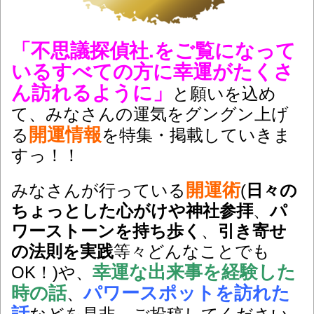
「不思議探偵社.をご覧になって
いるすべての方に幸運がたくさ
ん訪れるように」
と願いを込め
て、みなさんの運気をグングン上げ
開運情報
る
を特集・掲載していきま
すっ！！
開運術
みなさんが行っている
(
日々の
ちょっとした心がけや神社参拝
、
パ
ワーストーンを持ち歩く
、
引き寄せ
の法則を実践
等々どんなことでも
幸運な出来事を経験した
OK！)や、
時の話
パワースポットを訪れた
、
話