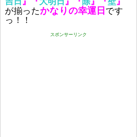
吉日
』『
大明日
』『
除
』『
壁
』
かなりの幸運日
が揃った
です
っ！！
スポンサーリンク