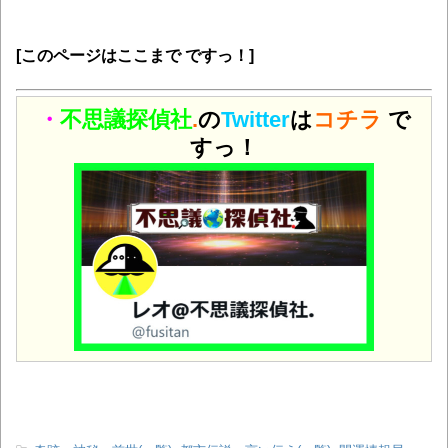
[このページはここまで ですっ！]
・
不思議探偵社
.
の
Twitter
は
コチラ
で
すっ！