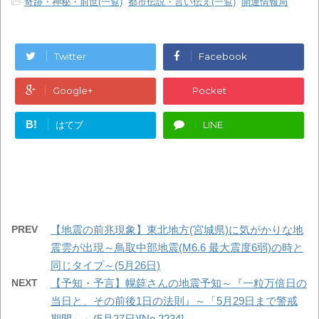
-
奇跡・神秘・前世(一覧)
,
都市伝説・言い伝え(一覧)
,
開運情報局
Twitter
Facebook
Google+
Pocket
B!
はてブ
LINE
PREV
【地震の前兆現象】東北地方(宮城県)に気がかりな地
震雲が出現～鳥取中部地震(M6.6 最大震度6弱)の時と
同じタイプ～(5月26日)
NEXT
【予知・予言】幌筵さんの地震予知～『一粒万倍日の
当日と、その前後1日の法則』～「5月29日まで警戒
期間」～(5月27日)[No.2234]