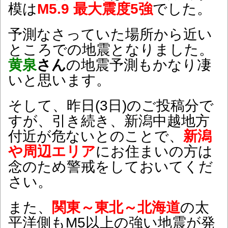
模は
M5.9 最大震度5強
でした。
予測なさっていた場所から近い
ところでの地震となりました。
黄泉
さん
の地震予測もかなり凄
いと思います。
そして、昨日(3日)のご投稿分で
すが、引き続き、新潟中越地方
付近が危ないとのことで、
新潟
や周辺エリア
にお住まいの方は
念のため警戒をしておいてくだ
さい。
また、
関東～東北～北海道
の太
平洋側もM5以上の強い地震が発