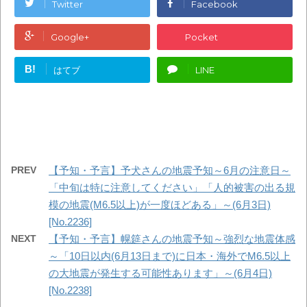
Twitter
Facebook
Google+
Pocket
B!
はてブ
LINE
PREV
【予知・予言】予犬さんの地震予知～6月の注意日～
「中旬は特に注意してください」「人的被害の出る規
模の地震(M6.5以上)が一度ほどある」～(6月3日)
[No.2236]
NEXT
【予知・予言】幌筵さんの地震予知～強烈な地震体感
～「10日以内(6月13日まで)に日本・海外でM6.5以上
の大地震が発生する可能性あります」～(6月4日)
[No.2238]