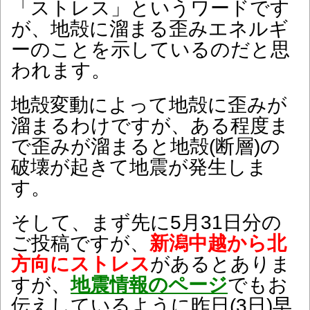
「ストレス」というワードです
が、地殻に溜まる歪みエネルギ
ーのことを示しているのだと思
われます。
地殻変動によって地殻に歪みが
溜まるわけですが、ある程度ま
で歪みが溜まると地殻(断層)の
破壊が起きて地震が発生しま
す。
そして、まず先に5月31日分の
ご投稿ですが、
新潟中越から北
方向にストレス
があるとありま
すが、
地震情報のページ
でもお
伝えしているように昨日(3日)早