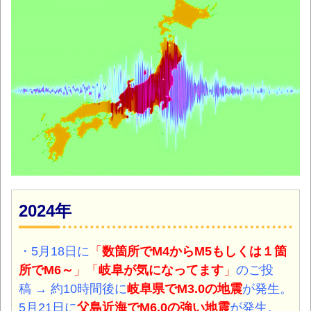
2024年
・5月18日に
「
数箇所でM4からM5もしくは１箇
所でM6～
」「
岐阜が気になってます
」
のご投
稿 → 約10時間後に
岐阜県でM3.0の地震
が発生。
5月21日に
父島近海でM6.0の強い地震
が発生。