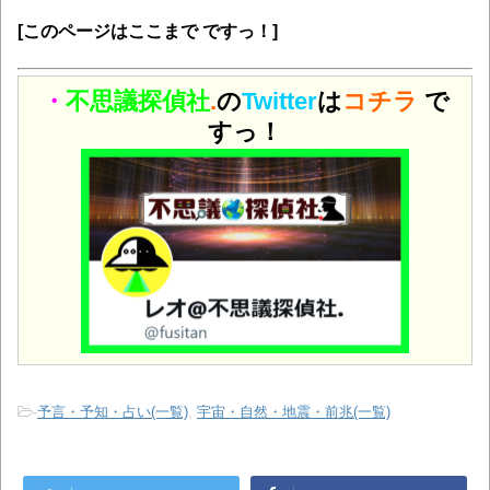
[このページはここまで ですっ！]
・
不思議探偵社
.
の
Twitter
は
コチラ
で
すっ！
-
予言・予知・占い(一覧)
,
宇宙・自然・地震・前兆(一覧)