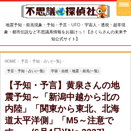
メニュー
地震予知・前兆現象・予知・予言・UFO・宇宙人・透視・超常現
象・都市伝説など不思議系情報をお届けっ！【さくらさんの未来予
知公式サイト】
HOME
>
予言・予知・占い(一覧)
>
予言・予知・占い(一覧)
宇宙・自然・地震・前兆(一覧)
【予知・予言】黄泉さんの地
震予知～「新潟中越から北の
内陸」「関東から東北、北海
道太平洋側」「M5～注意で