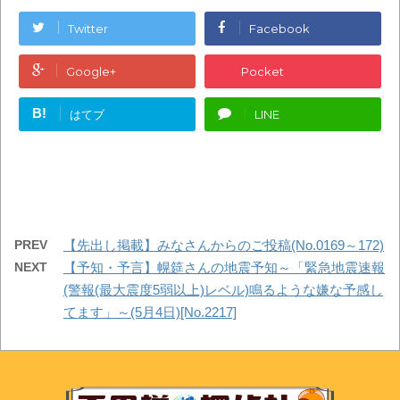
Twitter
Facebook
Google+
Pocket
B!
はてブ
LINE
PREV
【先出し掲載】みなさんからのご投稿(No.0169～172)
NEXT
【予知・予言】幌筵さんの地震予知～「緊急地震速報
(警報(最大震度5弱以上)レベル)鳴るような嫌な予感し
てます」～(5月4日)[No.2217]