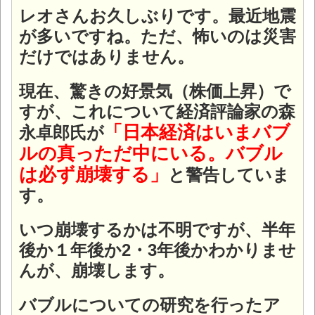
レオさんお久しぶりです。最近地震
が多いですね。ただ、怖いのは災害
だけではありません。
現在、驚きの好景気（株価上昇）で
すが、これについて経済評論家の森
「日本経済はいまバブ
永卓郎氏が
ルの真っただ中にいる。バブル
は必ず崩壊する」
と警告していま
す。
いつ崩壊するかは不明ですが、半年
後か１年後か2・3年後かわかりませ
んが、崩壊します。
バブルについての研究を行ったア