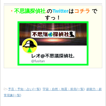
・
不思議探偵社
.
の
Twitter
は
コチラ
で
すっ！
-
予言・予知・占い(一覧)
,
宇宙・自然・地震・前兆(一覧)
,
超能力・超
常現象(一覧)