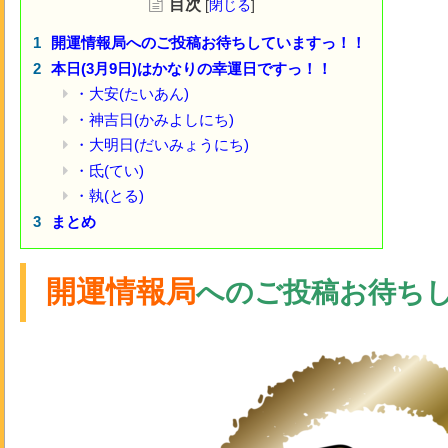
目次
[
閉じる
]
開運情報局へのご投稿お待ちしていますっ！！
本日(3月9日)はかなりの幸運日ですっ！！
・大安(たいあん)
・神吉日(かみよしにち)
・大明日(だいみょうにち)
・氐(てい)
・執(とる)
まとめ
開運情報局
へのご投稿お待ち