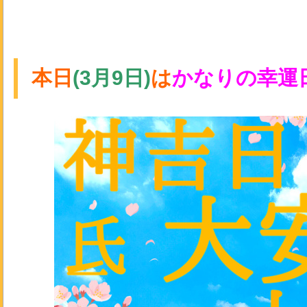
本日
(3月9日)
は
かなりの幸運