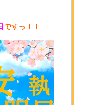
日
ですっ！！