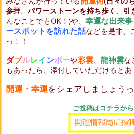
開運術
みなさんが行っている
(
日々の
参拝
、
パワーストーンを持ち歩く
、
引
幸運な出来事
んなことでもOK！)や、
ースポットを訪れた話
などを是非、
っ！！
ダ
ブ
ル
レ
イ
ン
ボ
ー
彩雲
龍神雲
や
、
な
もあったら、添付していただけるとあ
開運・幸運
をシェアしましょう
ご投稿はコチラから