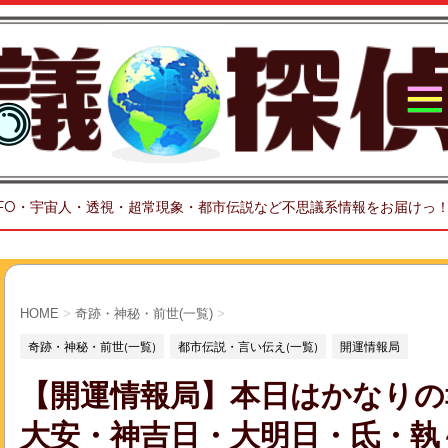
FO・宇宙人・透視・超常現象・都市伝説など不思議系情報をお届けっ
HOME
>
奇跡・神秘・前世(一覧)
>
奇跡・神秘・前世(一覧)
都市伝説・言い伝え(一覧)
開運情報局
【開運情報局】本日はかなりの
大安・神吉日・大明日・氐・執～(3月