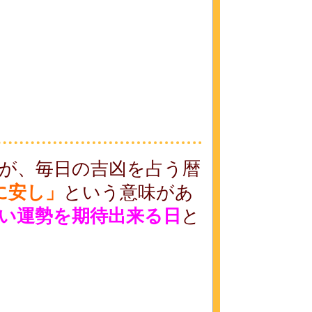
が、毎日の吉凶を占う暦
に安し」
という意味があ
い運勢を期待出来る日
と