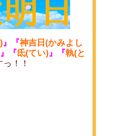
)
』
『
神吉日(かみよし
』『
氐(てい)
』『
執(と
すっ！！