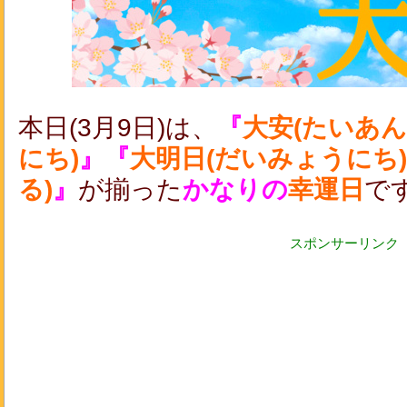
本日(3月9日)は、
『
大安(たいあん
にち)
』『
大明日(だいみょうにち)
る)
』
が揃った
かなりの
幸運日
で
スポンサーリンク