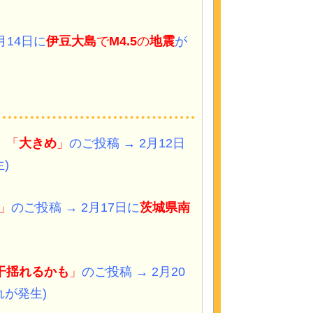
月14日に
伊豆大島
で
M4.5
の
地震
が
」「
大きめ
」
のご投稿 → 2月12日
)
」
のご投稿 → 2月17日に
茨城県南
干揺れるかも
」
のご投稿 → 2月20
れが発生)