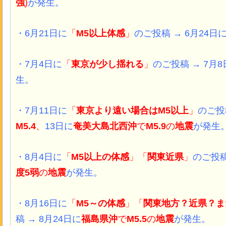
強
)
が発生。
・6月21日に
「
M5以上体感
」
のご投稿 → 6月24日
・7月4日に
「
東京が少し揺れる
」
のご投稿 → 7月8
生。
・7月11日に
「
東京より遠い場合はM5以上
」
のご投
M5.4
、
13日に
奄美大島北西沖
で
M5.9
の
地震
が発生
・8月4日に
「
M5以上の体感
」「
関東近県
」
のご投稿
度5弱
の
地震
が発生。
・8月16日に
「
M5～の体感
」
「
関東地方？近県？ま
稿 → 8月24日に
福島県沖
で
M5.5
の
地震
が発生。