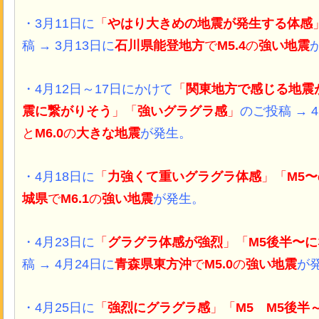
・3月11日
に
「
やはり大きめの地震が発生する体感
稿 → 3月13日に
石川県能登地方
で
M5.4
の
強い地震
・4月12日～17日
にかけて
「
関東地方で感じる地震
震に繋がりそう
」「
強い
グラグラ感
」
のご投稿 → 
と
M6.0
の
大きな
地震
が発生。
・4月18日
に
「
力強くて重いグラグラ体感
」「
M5
城県
で
M6.1
の
強い地震
が発生。
・4月23日
に
「
グラグラ体感が強烈
」「
M5後半〜
稿 → 4月24日に
青森県東方沖
で
M5.0
の
強い地震
が
・4月25日
に
「
強烈に
グラグラ感
」「
M5 M5後半