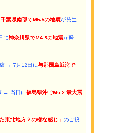
に
千葉県南部
で
M5.5
の
地震
が発生。
日に
神奈川県
で
M4.3
の
地震
が発
稿 → 7月12日に
与那国島近海
で
。
 → 当日に
福島県沖
で
M6.2 最大震
た東北地方？の様な感じ
」
のご投