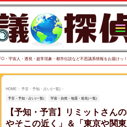
FO・宇宙人・透視・超常現象・都市伝説など不思議系情報をお届けっ
HOME
>
予言・予知・占い(一覧)
>
予言・予知・占い(一覧)
宇宙・自然・地震・前兆(一覧)
【予知・予言】リミットさんの
やそこの近く」＆「東京や関東