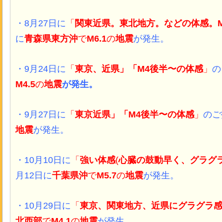
・8月27日に
「
関東近県。東北地方。などの体感。
に
青森県東方沖
で
M6.1
の
地震
が発生。
・9月24日に
「
東京、近県」「M4後半〜の体感
」
の
M4.5
の
地震
が発生。
・9月27日に
「
東京近県」「M4後半〜の体感
」
のご
地震
が発生。
・10月10日に
「
強い体感
(
心臓の鼓動早く、
グラグ
月12日に
千葉県沖
で
M5.7
の
地震
が発生。
・10月29日に
「
東京、関東地方、近県にグラグラ
北西部
で
M4.1
の
地震
が発生。