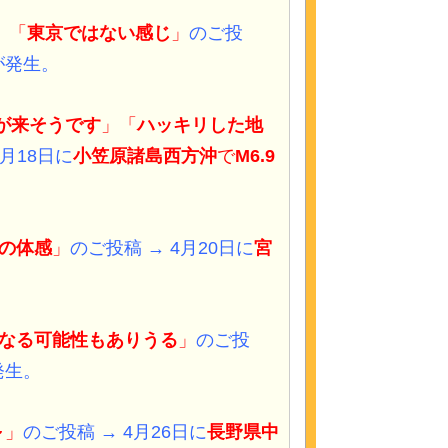
」「
東京ではない感
じ
」
のご投
が発生。
が来そうです
」「
ハッキリした地
4月18日に
小笠原諸島西方沖
で
M6.9
〜の体感
」
のご投稿 → 4月20日に
宮
になる可能性もありうる
」
のご投
発生。
～
」
のご投稿 → 4月26日に
長野県中