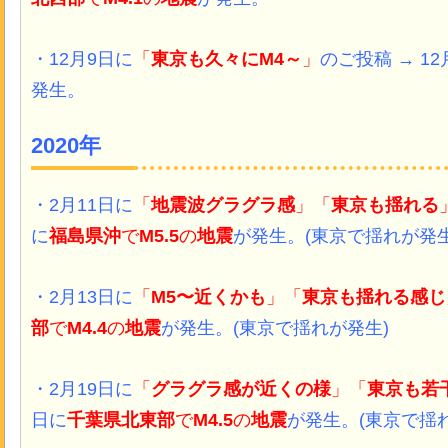
・12月9日に
「
東京も久々にM4～
」
のご投稿 → 12
発生。
2020年
・2月11日
に
「
地震波グラグラ感
」「
東京も揺れる
に
福島県沖
で
M5.5
の
地震
が発生。(東京で揺れが発生
・2月13日
に
「
M5〜近くかも
」「
東京も揺れる感じ
部
で
M4.4
の
地震
が発生。
(東京で揺れが発生)
・2月19日
に
「
グラグラ感が近くの様
」「
東京も若
日に
千葉県北東部
で
M4.5
の
地震
が発生。
(東京で揺