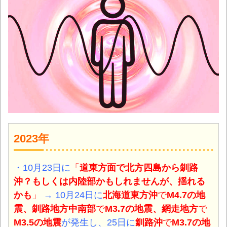
2023年
・10月23日に
「
道東方面で北方四島から釧路
沖？もしくは内陸部かもしれませんが、揺れる
かも
」
→ 10月24日に
北海道東方沖
で
M4.7の地
震
、釧路地方中南部
で
M3.7の地震
、網走地方
で
M3.5の地震
が発生し
、
25日に
釧路沖
で
M3.7の
地