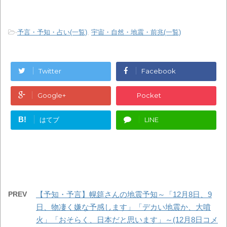
-
予言・予知・占い(一覧)
,
宇宙・自然・地震・前兆(一覧)
Twitter
Facebook
Google+
Pocket
B!
はてブ
LINE
PREV
【予知・予言】幌筵さんの地震予知～「12月8日、9
日、物凄く嫌な予感します」「デカい地震か、大噴
火」「おそらく、日本だと思います」～(12月8日コメ