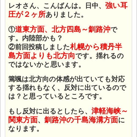
強い耳
レオさん、こんばんは。日中、
圧が２ヶ所
ありました。
道東方面、北方四島～釧路沖
①
で
す。内陸部かも？
札幌から積丹半
②前回投稿しました
島方面よりも北方向
です。揺れるの
ではないかと思います。
篶颯は北方向の体感が出ていても対応
する揺れもなく、反対に出ているので
は？と思っているところです。
津軽海峡～
もし反対に出るとしたら、
関東方面
釧路沖の千島海溝方面
、
に
なります。