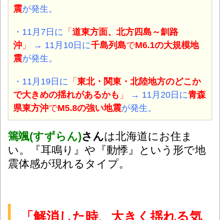
震
が発生。
・11月7日に
「
道東方面、北方四島～釧路
沖
」
→ 11月10日に
千島列島
で
M6.1の大規模地
震
が発生。
・11月19日に
「
東北・関東・北陸地方のどこか
で大きめの揺れがあるかも
」
→ 11月20日に
青森
県東方沖
で
M5.8の強い地震
が発生。
篶颯(すずらん)
さん
は北海道にお住ま
い。『耳鳴り』や『動悸』という形で地
震体感が現れるタイプ。
「解消した時、大きく揺れる気