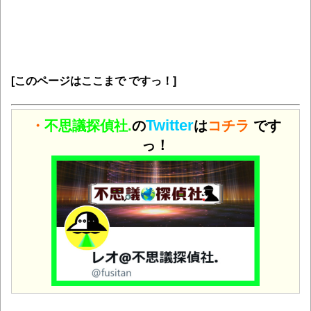
[このページはここまで ですっ！]
Twitter
・
不思議探偵社.
の
は
コチラ
です
っ！