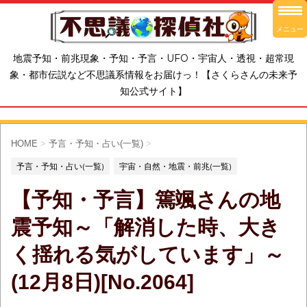
メニュー
地震予知・前兆現象・予知・予言・UFO・宇宙人・透視・超常現
象・都市伝説など不思議系情報をお届けっ！【さくらさんの未来予
知公式サイト】
HOME
>
予言・予知・占い(一覧)
>
予言・予知・占い(一覧)
宇宙・自然・地震・前兆(一覧)
【予知・予言】篶颯さんの地
震予知～「解消した時、大き
く揺れる気がしています」～
(12月8日)[No.2064]